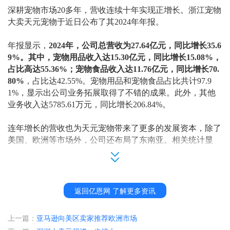
深耕宠物市场
20多年，营收连续十年实现正增长。浙江宠物
大卖天元宠物于近日公布了其2024年年报。
年报显示，
2024年，公司总营收为27.64亿元，同比增长35.6
9%。其中，
宠物用品收入达
15.30亿元，同比增长15.08%，
占比高达
55.36%；
宠物食品收入
达
11.76亿元
，
同比
增长
70.
80%
，
占比达
42.55%。宠物用品和宠物食品占比共计97.9
1%，
显示出公司业务拓展取得了不错的成果
。
此外，
其他
业务收入达
5785.61万元，同比增长206.84%。
连年增长的营收也为天元宠物带来了更多的发展资本，除了
美国、欧洲等市场外，公司还布局了东南亚。
相关
统计
显
示
，越南家庭养宠率超
95%，
位居
东南亚
第一，而天元宠物
更是斥巨资在越南扩张业务
。
2023年，天元宠物投资建设越南天元和波兰欧哈那工厂，用
返回亿恩网 了解更多资讯
于铁制用品和猫爬架的生产及销售；
2024年，
其宣布将
在越南设立全资子公司，建设越南宠物笼
上一篇：
亚马逊向美区卖家推荐欧洲市场
具项目；