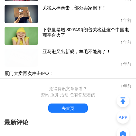
关税大棒暴击，部分卖家倒下！
公司净利下降，除上述因素外，一定程度上还与复杂多变的
市场环境、研发投入增长等有关。
1年前
下载量暴增 800%!特朗普关税让这个中国电
202
4年，公司期间费用
比
2023年增长超1亿元，达到了
3.68
商平台火了
亿元
。
其中，销售
、
研发、管理费用大涨，涨幅分别为
66.8
1年前
5%、28.55%、13.54%
，
这些费用的上涨表明公司在
提升
企
亚马逊又出新规，羊毛不能薅了！
业市场
竞争力
等方面的重金投入
。
1年前
重视海外市场，天元宠物多个业务齐飞
厦门大卖再次冲击IPO！
一直以来，天元宠物十分重视海外市场。
2011年，其成立了
1年前
跨境电商部门，
正式开启海外电商业务。
发展初期
，
其
主要
通过向
线上电商平台
、
大型连锁零售商、专业宠物产品连锁
店销售贴牌产品的方式
觉得资讯文章够看？
拓展海外市场。
资讯 服务 活动 总有你想看的
天元宠物产品遍布美国、欧盟、澳大利亚和日本等多个国家
去首页
和市场。
2020年
，
公司
通过亚马逊开启了境外线上
B2C业
务，
当年
，境外线上渠道为
其带来
了
1519.65万元的收入
，
最新评论
其中单
亚马逊
渠道
就占了
1484.03万元
，
占比超
97%。