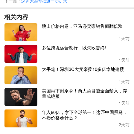
下一篇：
深圳大卖亏损进一步扩大
2025年
，其还宣布计划投资约
1亿元人民币（或等额外币）
在柬埔寨建设宠物用品生产基地，生产猫爬架、宠物窝垫等
相关内容
宠物用品。
跳出价格内卷，亚马逊卖家销售额翻倍涨
天元宠物全称
杭州天元宠物用品股份有限公司，成立于
2003
年，2022年在深交所创业板挂牌上市，也是
中国第六家
A股
1天前
上市的宠物公司
。
多位跨境运营改行，以失败告终!
但其上市之路一波三折。最早可追溯到
2014年，当时公司已
1天前
经在计划上市事宜，然而并不顺利，直至2022年，才成功登
大手笔！深圳3C大卖豪掷10多亿拿地建楼
陆资本市场，为其上市征程画上圆满句号。
1天前
天元宠物
主营业务为
宠物用品的设计开发、生产和销售
。
产
美国再下封杀令！两大类目遭全面禁入，存
品
覆盖面广，包括
宠物窝垫、猫爬架、宠物玩具、宠物服
量成绝版
饰、电子智能宠物用品以及宠物食品等多系列、全品类宠物
1天前
产品。
年入80亿，拿下全球第一！这匹中国黑马，
不卷价格卷什么？
增收不增利，大卖净利接连腰斩
2天前
令人唏嘘的是，营收持续增长的背后，其
净利润
却连续两年