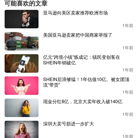
可能喜欢的文章
腰斩。
2024年，天元宠物归母净利润仅
4596.05万元，同比
亚马逊向美区卖家推荐欧洲市场
下降40.13%
，
扣非净利润
3057.64万元，同比
下降
54.16%
，
基本每股收益
0.37元，同比
下降
39.34%。
1年前
美国亚马逊卖家把中国商家举报了
202
2
年至
2024年
，
公司
归母净利润分别为
1.29亿元、7676.71
万元和4596.05万元，归母净利润同比增长分别为19.75%、-4
1年前
0.33%和-54.16%。
亿元“跨境小镇”炼成记：镇民变创客在
SHEIN年销破亿
可以看到，
2023年天元宠物的净利润同比已大幅减少，到20
1年前
24年，这一数字继续下跌，一定程度上反映出公司在成本控
制、业务拓展等方面存在问题。
SHEIN后浪够猛！1年估值10亿、被女团顶
流“带货”
具体来看，
拖累公司净利大致有以下几大因素：
1年前
1.
在美建
跨境电商仓储物流业务
，
仓储使用率
低下，共计
亏
现金分红8亿，北京大卖年收入破140亿
损约
1336.16万元
；
2.2024年度公司存货计提跌价准备
3123.35万元
；
1年前
3.公司实施
限制性股票激励计划，确认股份支付费用约
1108.
深圳大卖亏损进一步扩大
93万元
；
4.市场推广费用大幅增加，销售费用同比大涨66.85%。
1年前