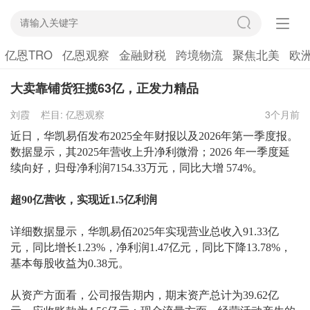
亿恩TRO
亿恩观察
金融财税
跨境物流
聚焦北美
欧
大卖靠铺货狂揽63亿，正发力精品
刘霞
栏目:
亿恩观察
3个月前
近日，
华凯易佰发布2025全年财报
以及2026年第一季度报。
数据显示，其2025年营收上升净利微滑；2026 年一季度延
续向好，归母净利润7154.33万元，同比大增 574%。
超
90亿营收，实现近1.5亿利润
详细数据显示，华凯易佰
2025年实现营业总收入91.33亿
元，同比增长1.23%，净利润1.47亿元，同比下降13.78%，
基本每股收益为0.38元。
从资产方面看，公司报告期内，期末资产总计为
39.62亿