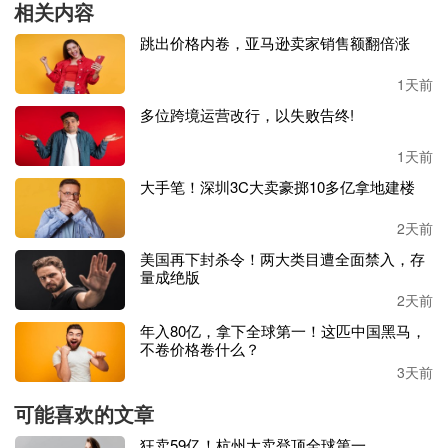
相关内容
“泛品稳基盘、精品谋未来”的双轮业务格局，在持续夯实泛
品业务这一现金流和规模支撑基础的同时，战略性聚焦宠物
跳出价格内卷，亚马逊卖家销售额翻倍涨
用品、家具家居、母婴玩具等高成长性的精品赛道，打造具
有辨识度的自有品牌矩阵。
1天前
多位跨境运营改行，以失败告终!
报告期内，精品业务实现营业收入
204,379万元（约20.44亿
元），占公司整体营业收入的 22.38%；上年同期精品业务
1天前
实现营业收入136,293万元（约13.63亿元），本期同比增长4
大手笔！深圳3C大卖豪掷10多亿拿地建楼
9.96%；2025年，精品在售产品SKU约 6,385 款，销售客单
价约305元。
2天前
美国再下封杀令！两大类目遭全面禁入，存
据了解，华凯易佰旗下宠物品类围绕
“健康养护、智能互
量成绝版
动、舒适生活”三大消费场景，推出智能猫砂盆系列产品。
2天前
家具家居品类聚焦室内家具与收纳两大细分领域，重点打造
年入80亿，拿下全球第一！这匹中国黑马，
卧室床架、咖啡桌、模块化收纳等核心单品，多款产品在 A
不卷价格卷什么？
mazon 相关类目中稳居热销榜单。
3天前
抛开零售卖货的主业，华凯易佰还有着服务商的另一面。众
可能喜欢的文章
所周知，其一手打造了亿迈跨境（
Easemate Trader），也就
狂卖59亿！杭州大卖登顶全球第一