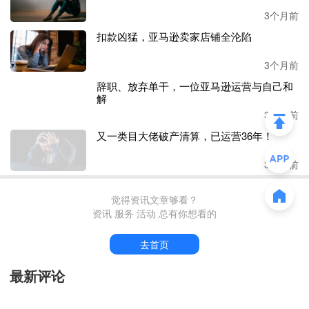
全渠道触达与流量协同。
3个月前
扣款凶猛，亚马逊卖家店铺全沦陷
3个月前
平台收入结构方面，亚马逊仍是华凯易佰最核心的营收来
辞职、放弃单干，一位亚马逊运营与自己和
源，全年营收
56.95亿元，占比高达62.35%。
解
3个月前
其余渠道多点开花，沃尔玛、速卖通、
Temu、TikTok等平台
又一类目大佬破产清算，已运营36年！
形成有效补充。其中沃尔玛营收5.7亿元，速卖通与Temu营
收同为4.1亿元。
3个月前
觉得资讯文章够看？
资讯 服务 活动 总有你想看的
分产品来看，家居园艺类产品营收达到
26.56亿元，占比29.0
8%，工业及商业用品类产品营收约为15亿元，占比16.4
去首页
4%。
最新评论
值得一提的是，华凯易佰持续加码
AI技术，在多个关键业务
场景落地AI应用，包括视觉内容生成、客户服务优化、供应