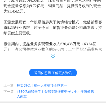
元，应收账款为4.56亿元；现金流量方面，经营活动产生的
现金流量净额为9.72亿元，销售商品、提供劳务收到的现金
为91.45亿元。
回溯发展历程，华凯易佰起家于跨境铺货模式，凭借铺货赛
道站稳行业脚跟；时至今日，铺货业务仍是公司基本盘，持
续贡献主要营收。
报告期内，泛品业务实现营业收入
636,435万元（63.64亿
元），占公司整体营业收入的69.68%；上年同期泛品业务实
现营业收入669,712万元（66.97亿元），本期同比下降约4.9
7%；2025 年，泛品在售产品SKU约104万款， 销售客单价
约113元。
返回亿恩网 了解更多资讯
华凯易佰表示，已建立起了庞大的产品库，泛品业务具备品
类覆盖广泛、
SKU 数量庞大、性价比突出、轻品牌重运营
上一篇：
狂卖59亿！杭州大卖登顶全球第一
的特点，品类涵盖家居园艺、工业及商业用品、汽车摩托车
下一篇：
1660亿退税来了！头部卖家连夜申报，中小卖家却陷
配件、户外运动、3C 电子产品等十余种品类。
入两难
不过近年来，华凯易佰也在持续发力精品业务，目前构建了