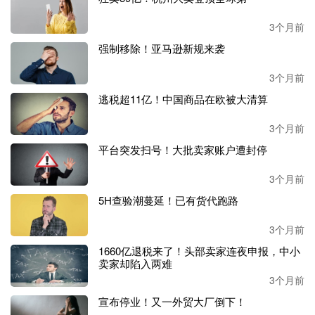
是跨境电商综合服务生态平台。报告期内，亿迈实现营业收
入72,237万元（约7.22亿元），占公司整体营业收入的7.9
3个月前
1%；上年同期亿迈实现营业收入 94,055万元（约9.4亿
强制移除！亚马逊新规来袭
元），本期同比下降23.20%。本期亿迈合作商户拓展至291
家，较2024 年末的275家增长5.82%。
3个月前
逃税超11亿！中国商品在欧被大清算
多平台运营，亚马逊依旧是营收大头
3个月前
早两年，华凯易佰完成对通拓科技的收购，目前旗下坐拥两
大跨境电商主体：易佰网络与通拓科技。
平台突发扫号！大批卖家账户遭封停
3个月前
结合
2025年财报披露信息，两家子公司业绩差距明显。其中
易佰网络表现亮眼，全年营收达81.2亿元，净利润约为2亿
5H查验潮蔓延！已有货代跑路
元；通拓科技同期实现营收16.4亿元，净利润2700万元。
3个月前
值得关注的是，历经亚马逊封号潮的冲击与行业调整后，通
1660亿退税来了！头部卖家连夜申报，中小
拓科技已逐步走出低谷，顺利实现扭亏为盈。
卖家却陷入两难
3个月前
在平台布局方面，华凯易佰全面覆盖
Amazon、WalMart、Al
宣布停业！又一外贸大厂倒下！
iExpress、Temu、Tik Tok 等全球主流及新兴电商平台，实现