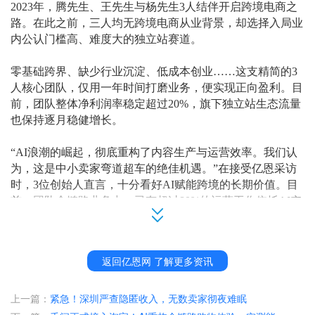
2023年，腾先生、王先生与杨先生3人结伴开启跨境电商之
路。在此之前，三人均无跨境电商从业背景，却选择入局业
内公认门槛高、难度大的独立站赛道。
零基础跨界、缺少行业沉淀、低成本创业
……这支精简的3
人核心团队，仅用一年时间打磨业务，便实现正向盈利。目
前，团队整体净利润率稳定超过20%，旗下独立站生态流量
也保持逐月稳健增长。
“AI浪潮的崛起，彻底重构了内容生产与运营效率。我们认
为，这是中小卖家弯道超车的绝佳机遇。”在接受亿恩采访
时，3位创始人直言，十分看好AI赋能跨境的长期价值。目
前，团队全链路业务中，已有超过80%的运营工作依托AI实
现自动化、高效落地。
80%运营交给AI，3人小团队低成本创业实现高利润
返回亿恩网 了解更多资讯
“做跨境独立站之前，我们本来已经完成了一定的原始积
上一篇：
紧急！深圳严查隐匿收入，无数卖家彻夜难眠
累。”据王先生介绍，2023年入局跨境之前，三人长期深耕
门户信息类网站赛道。其中，腾先生主攻SEO与技术板块，