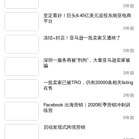
目前，
GYR3所在
地
已发出高温预警
（
温度达到极端高温：
3年前
48°
）
，
而根据天气预报，
未来几天
仍持续高温
，
预计该仓
坚定看好！巨头8.45亿美元追投东南亚电商
库仍将继续关闭
。
平台
3年前
业内人士表示，
近期
卖家
可能会面临大量删约的风险
，
要
密
切关注最新消息，以免影响发货计划。
冻结+封店！亚马逊一批卖家又遭殃了
3年前
GYR3
暂时关闭，但亚马逊其他仓库的情况也并不乐观。
业
内物流人士
指出，仅以美西地区为例，
LAX9
、
GYR
2、SA
深圳一服务商被“刑拘”，大量亚马逊卖家被
骗
D1、SCK4、SMF6严重爆仓，地板约预计最早也要到8月
初，卡板约也有所延迟。
3年前
一批卖家已被TRO，仍有20000条相关listing
卖家需实时注意这些仓库的动态，做好发货计划，切勿影响
在售
产品上架，给自己造成损失。
3年前
Facebook 出海营销｜2020旺季营销冲刺训
练营
5年前
启动发现式跨境营销