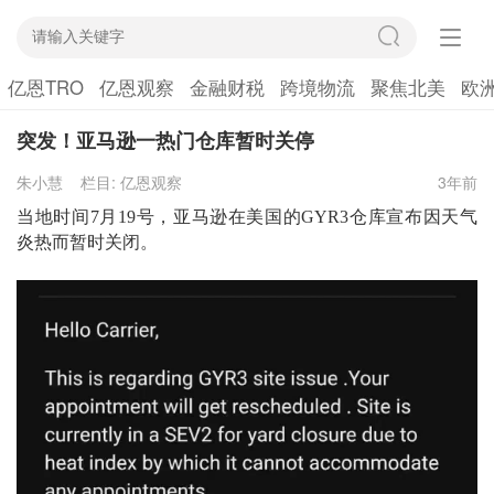
亿恩TRO
亿恩观察
金融财税
跨境物流
聚焦北美
欧
突发！亚马逊一热门仓库暂时关停
朱小慧
栏目:
亿恩观察
3年前
当地时间7月19号，
亚马逊在
美国
的
GYR3
仓库宣布因天气
炎热而暂时关闭。