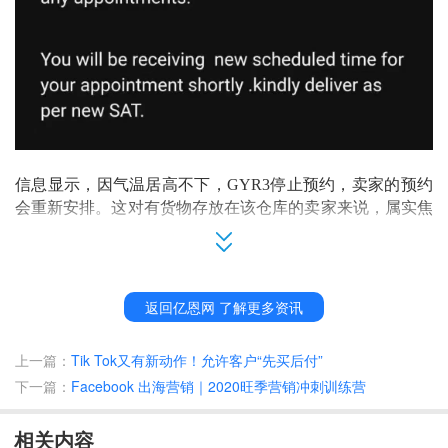
信息显示，因气温居高不下，
GYR3停止预约，卖家的预约
会重新安排。这对有货物存放在该仓库的卖家来说，属实焦
灼，直至今日，该仓库已经关闭3天，客服回复称恢复预约
时间仍未定。
一直以来，因
FBA海运的海派和海卡
能直接送达
，
GYR3
成
返回亿恩网 了解更多资讯
了亚马逊在美西地区最热门的仓库之一。
上一篇：
Tik Tok又有新动作！允许客户“先买后付”
但其今年经历了多次拥堵和关闭，
“今年发到
GYR3
的次数比
下一篇：
Facebook 出海营销｜2020旺季营销冲刺训练营
去年多，但是每次运气都很差，总能碰到拥堵，货都登记半
个月了，都没办法给我上架。
”
相关内容