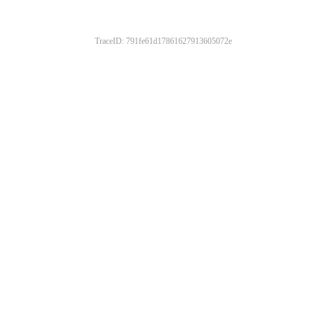
TraceID: 791fe61d17861627913605072e