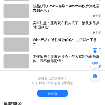
新品获取Review靠刷？Amazon秋后算账暴
力删评来了！
9年前
多关注相关的关键词
卖家注意：蓝海就在眼皮底下，涉及多品类
“中国制造”
9年前
事实上，每一个卖家都有不同的需求，这些被选中的关
键词就会反映出这些差异，与之相连的还有内容本身。要特
Wish产品在通往爆款的途中，突然出了意
别注意内容里说了些什么，是如何表达的。
外……
9年前
即使你已经选出了合适的关键词，而且效果很好，你还
不懂这些？卖家必将沦为任人宰割的弱势群
是有必要关注相关的关键词。个人的力量毕竟有限，也许有
体，且不值得同情！
些你之前没想到，也许不知道什么时候可能又出现了和你的
9年前
产品相关的新词，从中，你可能获得很大的价值。
觉得资讯文章够看？
利用关键词推广产品已经不新鲜，只有做得更好，才能
资讯 服务 活动 总有你想看的
得到更多。不管怎样，只要你提供的是买家需要的，就不愁
市场。
去首页
最新评论