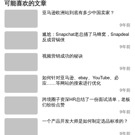
地知道买家在想什么，他们会有什么样的反应。掌握了这
可能喜欢的文章
些，你应该细心考虑如何把已选的关键词按优先顺序排好，
亚马逊欧洲站到底有多少中国卖家？
而且，每一个关键词你都要认真对待。
9年前
这里有两个基本问题你要处理：
尴尬：Snapchat老总捅了马蜂窝，Snapdeal
反成背锅侠
单独考虑权衡每一个关键词。
9年前
确定你所选的是否是最好的。
视频营销成功的秘诀
再啰嗦一句：了解买家的需求是选择关键词的关键，还
9年前
有个前提是这些关键词也是最适合你的产品的。
如何针对亚马逊、ebay、YouTube、必
应……等网站的搜索进行优化
9年前
跨境圈子资深HR总结了一份面试清单，老板
们纷纷点赞
9年前
一个产品开发大师是如何制定选品标准的？
9年前