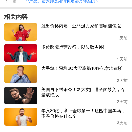
下一篇：
一个产品开发大师是如何制定选品标准的？
想要知道哪些关键词更有效，就要使用你选择的分析工
具，使用这种方法，可以更客观地筛选你选择的关键词。不
相关内容
要想当然地认为你选了关键词就能出现在搜索引擎页面的顶
端，搜索引擎不会同意的。
跳出价格内卷，亚马逊卖家销售额翻倍涨
1天前
多位跨境运营改行，以失败告终!
1天前
大手笔！深圳3C大卖豪掷10多亿拿地建楼
2天前
美国再下封杀令！两大类目遭全面禁入，存
量成绝版
2天前
年入80亿，拿下全球第一！这匹中国黑马，
将关键词与买家需求相匹配
不卷价格卷什么？
3天前
想要将你的关键词与买家的需求匹配起来，你就要清楚