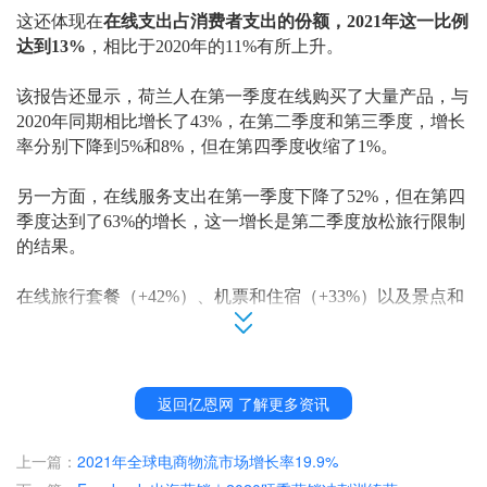
这还体现在
在线支出占消费者支出的份额，
2021年这一比例
达到13%
，相比于
2020年的11%有所上升。
该报告还显示，荷兰人在第一季度在线购买了大量产品，与
2020年同期相比增长了43%，在第二季度和第三季度，增长
率分别下降到5%和8%，但在第四季度收缩了1%。
另一方面，在线服务支出在第一季度下降了
52%，但在第四
季度达到了63%的增长，这一增长是第二季度放松旅行限制
的结果。
在线旅行套餐（
+42%）、机票和住宿（+33%）以及景点和
活动门票（+32%）的在线支出增长最为强劲。花园DIY、
保险和运动休闲板块出现下滑。
从绝对数字来看，服务业仍低于疫情前的水平，
2021年荷兰
返回亿恩网 了解更多资讯
在线服务支出为78亿欧元，而2019年为108亿欧元。但该行
业自第四季度以来再次呈上升趋势，
Thuiswinkel.org
预期这
上一篇：
2021年全球电商物流市场增长率19.9%
种增长将持续到
2022年，在线服务支出将超过2019年的水