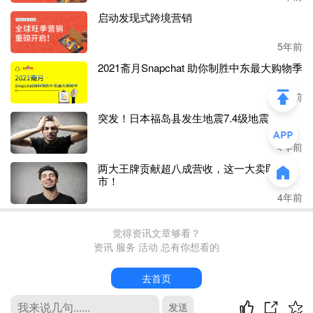
启动发现式跨境营销
5年前
2021斋月Snapchat 助你制胜中东最大购物季
5年前
突发！日本福岛县发生地震7.4级地震
4年前
两大王牌贡献超八成营收，这一大卖即将上
市！
4年前
觉得资讯文章够看？
资讯 服务 活动 总有你想看的
去首页
发送
最新评论