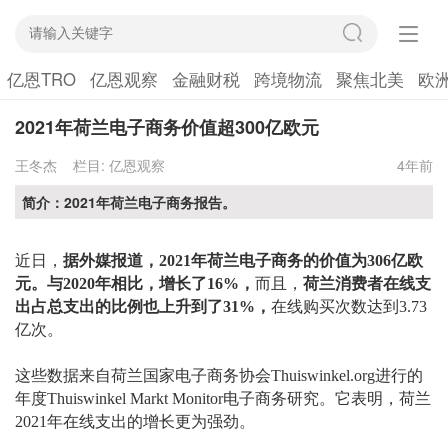
亿恩TRO
亿恩观察
金融财税
跨境物流
聚焦北美
欧
2021年荷兰电子商务价值超300亿欧元
王冬杰
栏目:
亿恩观察
4年前
简介：2021年荷兰电子商务报告。
近日，
据外媒报道，
2021年荷兰电子商务
的
价值为
306亿欧
元。与
2020年
相比，增长了
16%
，
而且，
荷兰消费者在线支
出占总支出的比例
也
上升到了
31%
，
在线
购买次数达到
3.73
亿次
。
这些
数据来自荷兰国家电子商务协会
Thuiswinkel.org进行的
年度Thuiswinkel Markt Monitor电子商务研究。它表明，
荷兰
2021年在线支出的增长更为强劲
。