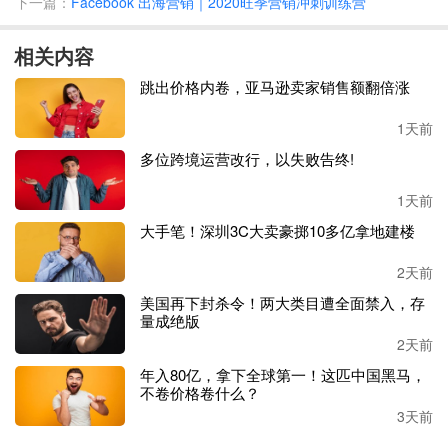
下一篇：
Facebook 出海营销｜2020旺季营销冲刺训练营
平。
相关内容
Thuiswinkel.org
方面表示，
“
今年消费者再次进行了更多的在
线购买，
消费者的
平均
在线消费总额也有所增加：从
1900欧
跳出价格内卷，亚马逊卖家销售额翻倍涨
元增加到2180欧元，增长了15%，
这表明
消费者习惯于在网
上花费越来越多的钱。预计今年消费者将继续在线购买，但
1天前
增长将再次呈现新冠疫情之前的形式。
”
多位跨境运营改行，以失败告终!
但值得注意的是，
大约
90%的在线消费
是在荷兰网站上进行
1天前
的
，
亚马逊等电商巨头在当地占比并不高。
此外，几乎三分
大手笔！深圳3C大卖豪掷10多亿拿地建楼
之一的购买是通过智能手机完成的，荷兰最受欢迎的支付方
式仍然是
iDEAL。
2天前
美国再下封杀令！两大类目遭全面禁入，存
量成绝版
2天前
年入80亿，拿下全球第一！这匹中国黑马，
不卷价格卷什么？
3天前