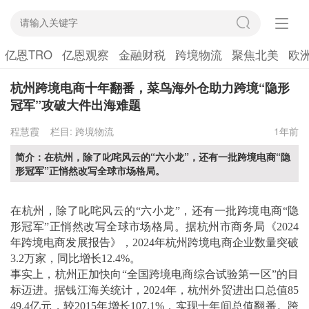
亿恩TRO
亿恩观察
金融财税
跨境物流
聚焦北美
欧
杭州跨境电商十年翻番，菜鸟海外仓助力跨境“隐形
冠军”攻破大件出海难题
程慧霞
栏目:
跨境物流
1年前
简介：在杭州，除了叱咤风云的“六小龙”，还有一批跨境电商“隐
形冠军”正悄然改写全球市场格局。
在杭州，除了叱咤风云的
“六小龙”，还有一批跨境电商“隐
形冠军”正悄然改写全球市场格局。据杭州市商务局《2024
年跨境电商发展报告》，2024年杭州跨境电商企业数量突破
3.2万家，同比增长12.4%。
事实上，杭州正加快向
“全国跨境电商综合试验第一区”的目
标迈进。据钱江海关统计，2024年，杭州外贸进出口总值85
49.4亿元，较2015年增长107.1%，实现十年间总值翻番。跨