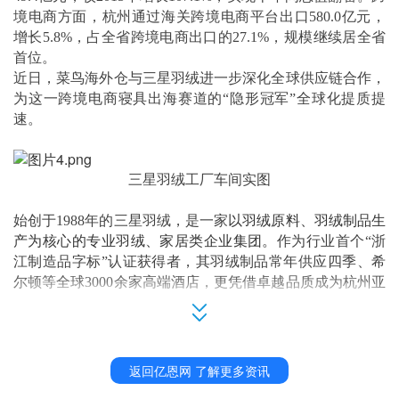
境电商方面，杭州通过海关跨境电商平台出口580.0亿元，
增长5.8%，占全省跨境电商出口的27.1%，规模继续居全省
首位。
近日，菜鸟海外仓与三星羽绒进一步深化全球供应链合作，
为这一跨境电商寝具出海赛道的
“隐形冠军”全球化提质提
速。
三星羽绒工厂车间实图
始创于
1988年的三星羽绒，是一家
以羽绒原料、羽绒制品生
产为核心的专业羽绒、家居类企业集团。
作为行业首个
“浙
江制造品字标”认证获得者，其羽绒制品常年供应四季、希
尔顿等全球3000余家高端酒店，更凭借卓越品质成为杭州亚
运会官方供应商。
在
2020年，这家“老牌劲旅”便敏锐地
意识到市场转变的必要
性，果断投身跨境电商领域。转型并非易事，其主营的羽绒
被、床垫等轻抛货、大件货，在出海过程面临海运货柜装载
返回亿恩网 了解更多资讯
率低、运费高、入仓难、海外仓库存管理不透明等痛点。