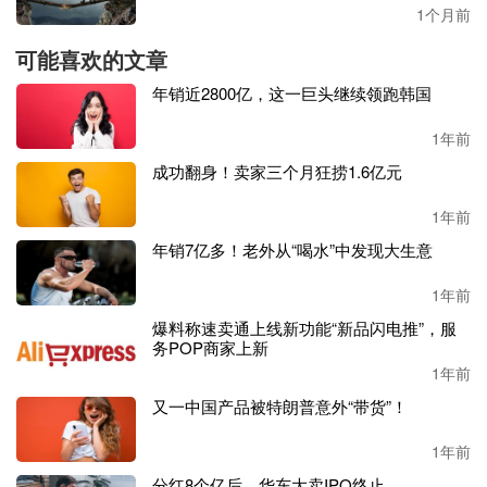
1个月前
在菜鸟的助力下，三星羽绒在跨境电商的羽绒被、床垫领域
中已跻身头部。美国的消费者最快可以在第二天收到从菜鸟
可能喜欢的文章
海外仓发出的商品，高效的物流服务为三星羽绒赢得了更多
年销近2800亿，这一巨头继续领跑韩国
的市场份额和良好口碑。这也得益于
菜鸟海外仓通过智能算
法为三星羽绒提供了专业的分仓建议，提高尾程配送效率。
1年前
菜鸟与三星羽绒的深化合作，不仅是企业间的优势互补，更
是杭州跨境电商产业蓬勃发展的一个缩影。菜鸟海外仓相关
成功翻身！卖家三个月狂捞1.6亿元
负责人对此深有共鸣：
“在杭州，我们既服务现象级出海品
1年前
牌，也关注三星羽绒这样的‘制造业老兵’。他们需要的不只
是物流商，更是能理解生产节拍、品控标准的供应链合作伙
年销7亿多！老外从“喝水”中发现大生意
伴。”
据悉，菜鸟全球供应链已在欧洲、北美、亚太等区域的
1年前
18个
国家和地区运营超40个海外仓，并为海量国内外品牌和商家
爆料称速卖通上线新功能“新品闪电推”，服
提供全渠道、端到端的供应链管理解决方案和仓配运营服
务POP商家上新
务。大件家居之外，汽配、家电、日化、3D打印机等类目
1年前
的头部企业也在与菜鸟海外仓开展相关合作。
又一中国产品被特朗普意外“带货”！
1年前
分红8个亿后，华东大卖IPO终止