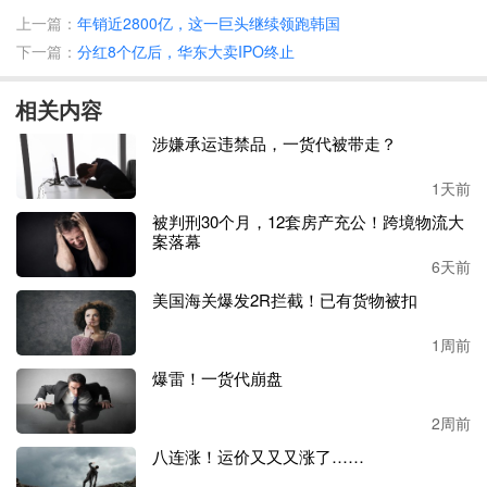
上一篇：
年销近2800亿，这一巨头继续领跑韩国
下一篇：
分红8个亿后，华东大卖IPO终止
菜鸟海外仓与三星羽绒在深圳地铁的联名广告
相关内容
自
2024年起，菜鸟与三星羽绒正式开启合作，为其提供大件
商品的定制化解决方案，帮助品牌更好解决上述痛点问题。
涉嫌承运违禁品，一货代被带走？
在头程运输段，菜鸟提供了国内和海外港口装柜、进出口清
关、目的港卡派等一站式服务，帮助其顺利从老挝工厂运输
1天前
至菜鸟美国仓，最终由菜鸟
“一件代发”至消费者手中，大幅
被判刑30个月，12套房产充公！跨境物流大
降低了供应链管理成本。针对大件商品复杂多变的体积和形
案落幕
状，菜鸟利用模拟装箱算法，助其最高提升15%的海运货柜
6天前
装载率。
美国海关爆发2R拦截！已有货物被扣
在菜鸟大件商品定制海外仓内，配备了超高型货架、夹抱叉
车、蓝牙打印机等定制化设备，提高仓内大件商品的运作效
1周前
率，确保商品入库时效在
48小时以内，24小时出库及时率达
爆雷！一货代崩盘
到99.9%以上。
2周前
八连涨！运价又又又涨了……
菜鸟美国仓工作人员正在高架储存区作业