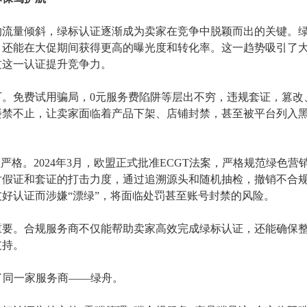
的流量倾斜，绿标认证逐渐成为卖家在竞争中脱颖而出的关键。
，还能在大促期间获得更高的曝光度和转化率。这一趋势吸引了
过这一认证提升竞争力。
下。免费试用骗局，
0元服务费陷阱等层出不穷，违规套证，篡改
屡禁不止，让卖家面临着产品下架、店铺封禁，甚至被平台列入
益严格。2024年3月，欧盟正式批准ECGT法案，严格规范绿色营
对假证和套证的打击力度，通过追溯源头和随机抽检，撤销不合
好认证而涉嫌“漂绿”，将面临处罚甚至账号封禁的风险。
重要。合规服务商不仅能帮助卖家高效完成绿标认证，还能确保
支持。
择了同一家服务商——绿舟。