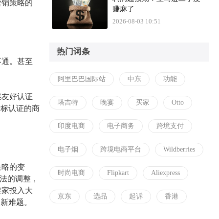
营销策略的
赚麻了
2026-08-03 10:51
热门词条
不通。甚至
阿里巴巴国际站
中东
功能
候友好认证
塔吉特
晚宴
买家
Otto
绿标认证的商
印度电商
电子商务
跨境支付
电子烟
跨境电商平台
Wildberries
策略的变
时尚电商
Flipkart
Aliexpress
索算法的调整，
卖家投入大
京东
选品
起诉
香港
的新难题。