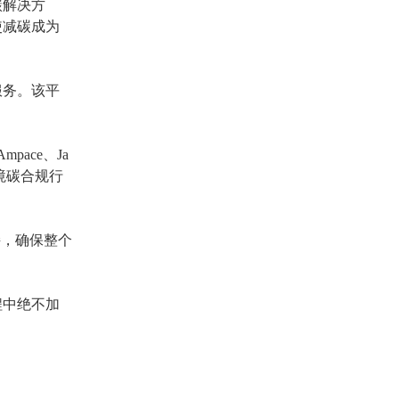
碳解决方
使减碳成为
服务。该平
Ampace、Ja
跨境碳合规行
链接，确保整个
程中绝不加