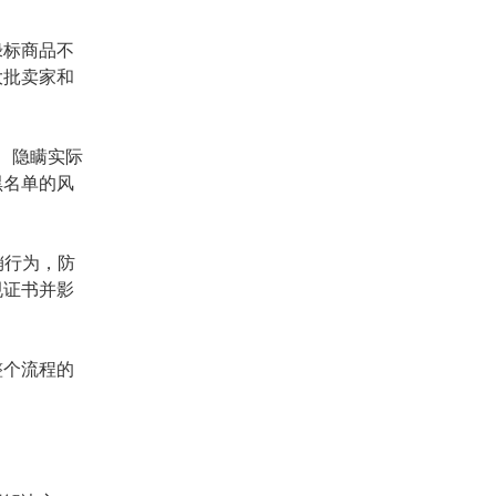
绿标商品不
大批卖家和
、隐瞒实际
黑名单的风
销行为，防
规证书并影
整个流程的