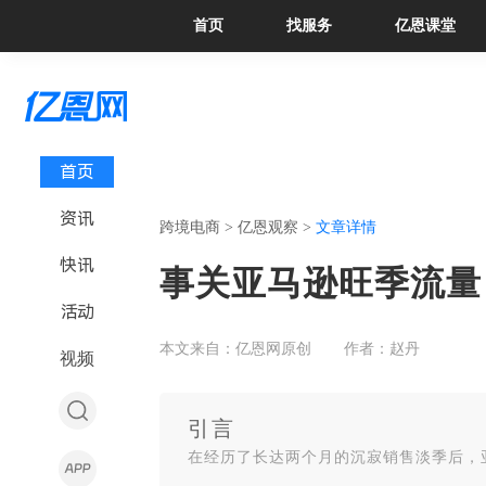
首页
找服务
亿恩课堂
首页
资讯
跨境电商 >
亿恩观察 >
文章详情
快讯
事关亚马逊旺季流量
活动
本文来自：亿恩网原创
作者：赵丹
视频
引言
在经历了长达两个月的沉寂销售淡季后，亚