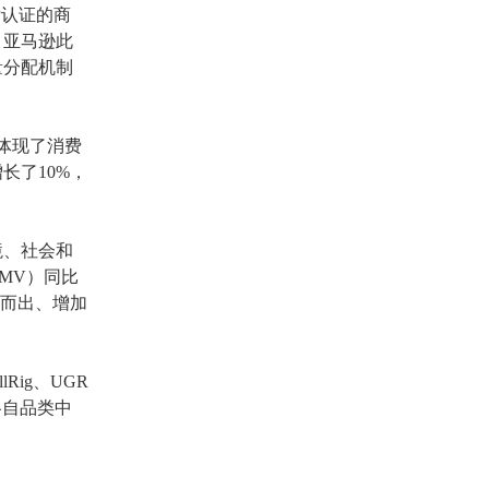
标认证的商
。亚马逊此
量分配机制
仅体现了消费
长了10%，
境、社会和
MV）同比
颖而出、增加
llRig、UGR
各自品类中