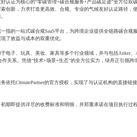
友好认证为核心的
“零碳管理+碳合规服务+产品碳足迹”全方位双
探索创新，力求打造更高效、合规、专业的气候友好认证路径，
担。
屈一指的一站式碳合规
SaaS平台，为跨境企业提供全链路碳合规
实现了效益与成本的双重优化。
用于电子、玩具、美妆、家具等多个行业领域，并与包括
Anker、
了深度合作关系。凭借“技术+场景+生态”的全方位实力，绿舟正引领
服务依托
ClimatePartner的官方授权，实现了与认证机构的直接
项目初期即提供详尽的收费标准和明细，并郑重承诺在项目执行过
：