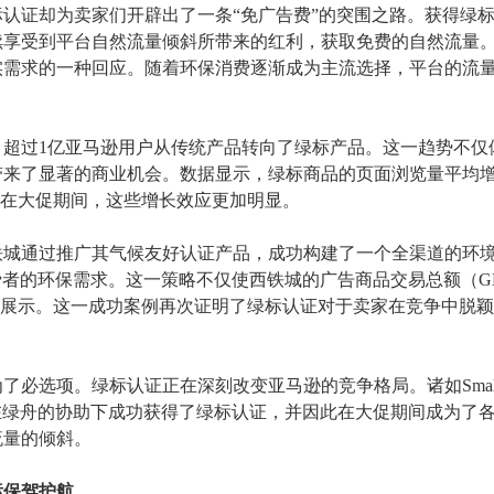
标认证却为卖家们开辟出了一条
“免广告费”的突围之路。获得绿
续享受到平台自然流量倾斜所带来的红利，获取免费的自然流量
实需求的一种回应。随着环保消费逐渐成为主流选择，平台的流
24年，超过1亿亚马逊用户从传统产品转向了绿标产品。这一趋势不
来了显著的商业机会。数据显示，绿标商品的页面浏览量平均增
，而在大促期间，这些增长效应更加明显。
西铁城通过推广其气候友好认证产品，成功构建了一个全渠道的环
费者的环保需求。这一策略不仅使西铁城的广告商品交易总额（G
的广告展示。这一成功案例再次证明了绿标认证对于卖家在竞争中脱
为了必选项。绿标认证正在深刻改变亚马逊的竞争格局。诸如
Sma
品牌均在绿舟的协助下成功获得了绿标认证，并因此在大促期间成为了
流量的倾斜。
标保驾护航