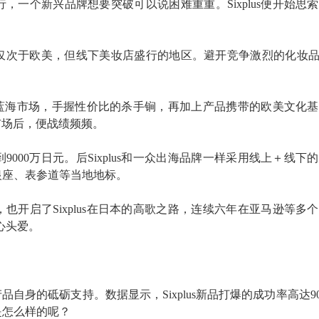
行，一个新兴品牌想要突破可以说困难重重。
Sixplus便开始
。
仅次于欧美，但线下美妆店盛行的地区。避开竞争激烈的化妆品，Si
。
具这一蓝海市场，手握性价比的杀手锏，再加上产品携带的欧美文化
本市场后，便战绩频频。
到
9000万日元。后Sixplus和一众出海品牌一样采用线上＋线下
银座、表参道等当地地标。
，也开启了
Sixplus在日本的高歌之路，连续六年在亚马逊等多
心头爱。
产品自身的砥砺支持。数据显示，Sixplus新品打爆的成功率高达9
是怎么样的呢？