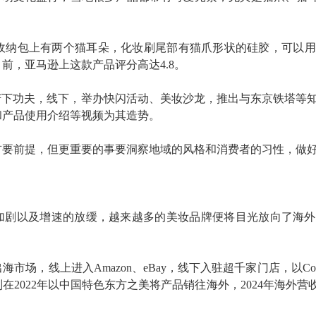
收纳包上有两个猫耳朵，化妆刷尾部有猫爪形状的硅胶，可以用
目前，亚马逊上这款产品评分高达
4.8。
营销上苦下功夫，线下，举办快闪活动、美妆沙龙，推出与东京铁塔等知
和产品使用介绍等视频为其造势。
首要前提，但更重要的事要洞察地域的风格和消费者的习性，做
竞争的加剧以及增速的放缓，越来越多的美妆品牌便将目光放向了海
海市场，线上进入Amazon、eBay，线下入驻超千家门店，以Cos
022年以中国特色东方之美将产品销往海外，2024年海外营收预