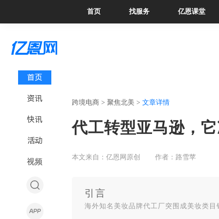
首页
找服务
亿恩课堂
首页
资讯
跨境电商 >
聚焦北美 >
文章详情
快讯
代工转型亚马逊，它冲
活动
本文来自：亿恩网原创
作者：路雪苹
视频
引言
海外知名美妆品牌代工厂突围成美妆类目