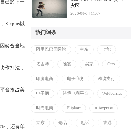
思索自己的下一
灾区
2026-08-04 11:07
xplus以
热门词条
基因契合当地
阿里巴巴国际站
中东
功能
塔吉特
晚宴
买家
Otto
的协作打法，
印度电商
电子商务
跨境支付
个平台抢占美
电子烟
跨境电商平台
Wildberries
时尚电商
Flipkart
Aliexpress
京东
选品
起诉
香港
0%，还有单