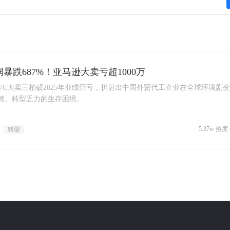
暴跌687%！亚马逊大卖亏超1000万
VC大卖三柏硕2025年业绩巨亏，折射出中国外贸代工企业在全球环境剧
赖、转型乏力的生存困境。
5.37w 热度 
转型