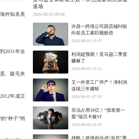
退场
从海外知名美
2026-08-03 09:04
许昌一跨境公司因店铺纠纷
向前员工索巨额赔偿
2026-08-03 10:47
计到
2031年全
利润超预期！亚马逊二季度
赚麻了
2026-08-03 10:51
蛋、睫毛夹
又一外资工厂停产！净利润
连续三年腰斩
012年成立
2026-08-01 07:03
非法占用38亿！“假发第一
股”瑞贝卡被ST
的“种子”悄
2026-08-04 10:45
残酷！跨境创业成“返贫”重