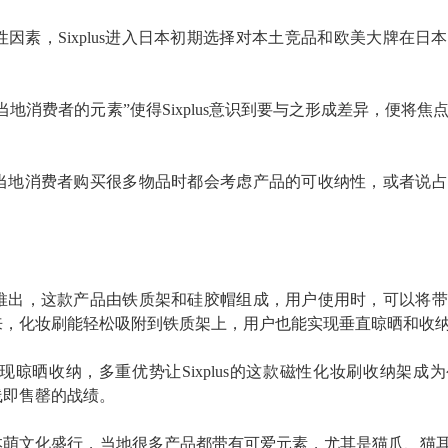
性因素，
Sixplus进入日本初期选择对本土竞品和欧美大牌在日
地消费者的元素”使得Sixplus意识到要与之形成差异，便将焦
当地消费者购买很多物品时都会考虑产品的可收纳性，或者说占
推出，这款产品由铁质架和硅胶帽组成，用户使用时，可以将
带
来，化妆刷能轻松
吸附到铁质架
上
，
用户也能
实现垂直晾晒
和
收
现晾晒收纳，多重优势让
Sixplus的这款磁性化妆刷收纳架成
线即售罄的战绩。
本萌文化盛行，当地很多产品都带有可爱元素，尤其是猫爪、猫