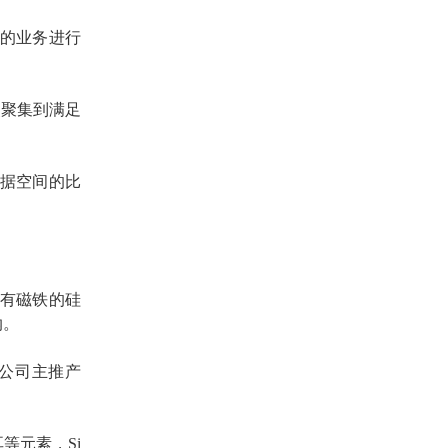
本的业务进行
点聚集到满足
据空间的比
有磁铁的硅
纳。
为公司主推产
耳等元素，
Si