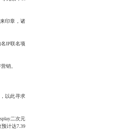
来印章，诸
名IP联名项
好营销。
外，以此寻求
play二次元
计达7.39