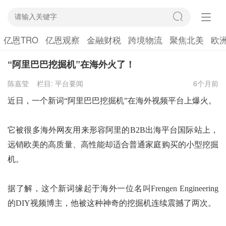
亿恩TRO
亿恩观察
金融财税
跨境物流
聚焦北美
欧
“阿里巴巴挖掘机”在海外火了！
陈嘉莹
栏目:
平台要闻
6个月前
近日，
一个新词
“
阿里巴巴挖掘机
”在海外视频平台上爆火。
它被很多海外网友用来形容阿里的
B2B出海平台国际站上，
远销欧美的高质量、高性能却适合普通家庭购买的小型挖掘
机。
据了解，这个新词缘起于海外
一位名叫
Frengen Engineering
的
DIY
视频
博主
，他被这种神奇的挖掘机连续震撼了两次。