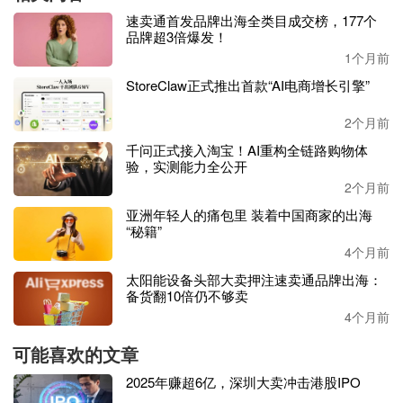
速卖通首发品牌出海全类目成交榜，177个
受震撼。
品牌超3倍爆发！
1个月前
仅仅在中国一个普通产业带上的普通中国工厂里，
Frengen
StoreClaw正式推出首款“AI电商增长引擎”
就全程
目睹了
现代化的、几乎全自动的挖掘机生产线。虽然
2个月前
挖掘机生产过程很复杂，
但
这座
中国工厂集约化的处理方
千问正式接入淘宝！AI重构全链路购物体
式、产业集群的能力以及一些自动化的生产工艺，让一个复
验，实测能力全公开
杂的工程变得更清晰和有条不紊。
2个月前
亚洲年轻人的痛包里 装着中国商家的出海
“秘籍”
他再发了一个探访视频，再度爆火，
50多万人围观一座中国
4个月前
工厂。
太阳能设备头部大卖押注速卖通品牌出海：
备货翻10倍仍不够卖
4个月前
可能喜欢的文章
而
Frengen的经历并非个例，记者
从山东华翊了解到，目前
2025年赚超6亿，深圳大卖冲击港股IPO
海外买家对小型挖掘机的购买情绪高涨，
2025年华翊小
型
挖