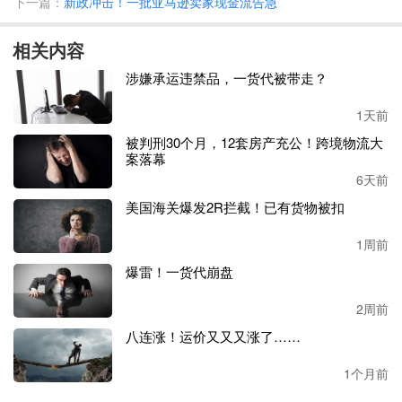
下一篇：
新政冲击！一批亚马逊卖家现金流告急
柜呀？”、“我的EXX航线7天没提柜，船早就到港了！”
不少中小同行因货物被扣、资金被套，自身也濒临倒
相关内容
闭。
涉嫌承运违禁品，一货代被带走？
“我们前后发了12个货柜，总运费近200万，钱早就结清
了，现在货在洛杉矶港，提不出来也转不了单。”义乌一
1天前
位货代负责人无奈表示，此前对接时，*洋国际的工作人
被判刑30个月，12套房产充公！跨境物流大
员一直以“海关查验”、“舱位紧张”等借口拖延进度，直
案落幕
到停业公告发布，大家才恍然大悟，自己早已陷入骗
6天前
局。
美国海关爆发2R拦截！已有货物被扣
更令人起疑的是，
*洋国际的“倒闭”并非毫无预兆。据同
1周前
行爆料，事发前，公司原有股东已全部退出，他表示：
爆雷！一货代崩盘
“按常理，如果只是正常经营亏损，股东不会在风险暴露
前集体退股，这分明是早有准备，为退出铺路。”这一异
2周前
常举动，也让这场“资金链断裂”的说法颇显可疑。
八连涨！运价又又又涨了……
低价陷阱，本质是
“资金盘游戏”
？
1个月前
卓然称：
“*洋
国际能快速
在竞争激烈的
义乌市场
立足
，