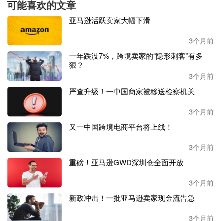
可能喜欢的文章
核心
杀手锏
就是
低价，它的
报价比同行低
0.5-1元/公斤。
亚马逊活跃卖家大幅下滑
在义乌货代圈，差几毛钱就能抢走大量客户。
”
3个月前
“义乌货代竞争太卷，很多中小同行扛不住低价诱惑，就
一年跌没7%，跨境卖家的“隐形刺客”有多
把货转给了
*洋
国际。
”从事跨境物流
多年
的业内人士李
狠？
总表示，圈内早有人提醒
“低价必有坑”，但多数人抱着
3个月前
“短期合作、及时结账”的侥幸心理，最终踩了雷。
严查升级！一中国商家被移送检察机关
小编了解到，这种低价模式，本质上就是一场
“拆东墙补
3个月前
西墙”的资金盘游戏：以低于成本线的价格大量揽货，快
速收取全额运费、预付款，积累巨额现金流；再用新收
又一中国跨境电商平台将上线！
的款项，填补拖欠上游庄家、船公司的运费和舱位费，
全程靠垫资和欠款维持运营，从未实现真正盈利。
3个月前
重磅！亚马逊GWD深圳仓全面开放
据业内人士爆料：
“在资金链即将断裂的崩盘前一个月，
*洋国际仍在疯狂揽货，甚至推出预付押金享折扣、月结
3个月前
优惠等活动。”
新政冲击！一批亚马逊卖家现金流告急
虽然
*洋国际在公告中称：“
为降低影响，公司已成立应
3个月前