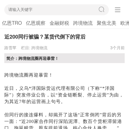
亿恩TRO
亿恩观察
金融财税
跨境物流
聚焦北美
欧
近200同行被骗？某货代倒下的背后
路雪苹
栏目:
跨境物流
3个月前
简介：跨境物流圈再迎暴雷！
跨境物流圈再迎
暴雷
！
近日，义乌
*洋
国际货运代理有限公司（下称
“
*洋
国
际
”）突发停业公告，以“资金链断裂、停止运营”为由，
为其近7年的运营画上句号。
但同行的接连爆料，却揭开了这场
“正常倒闭”背后的
另
一面：
“近200家合作同行深陷泥潭、数百个货柜滞留港
口、
拖延赎货、股东提前退场、核心合伙人换
壳
……”