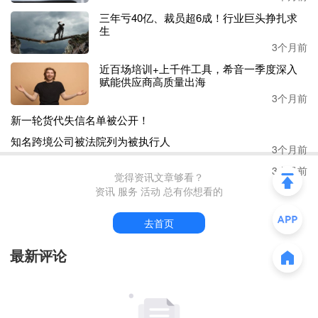
急小组，专人对接处理在途及待转运货物，保障派送签
三年亏40亿、裁员超6成！行业巨头挣扎求
收，并公布联系方式推进后续事宜。同时承诺将积极处
生
置资产、清理债务，妥善解决遗留问题。
”
3个月前
近百场培训+上千件工具，希音一季度深入
但同行并不买账，与其合作的物流从业者
表示
：
“
拖欠上
赋能供应商高质量出海
游的运费，远超所谓的赎货款
。
所谓赎货，不过是缓兵
3个月前
之计，目的就是稳住我们，方便核心成员转移资产、隐
新一轮货代失信名单被公开！
匿行踪。
”
3个月前
就爆料来看，
*洋
国际抛出
的
赎货方案
，先是
“要客户40
知名跨境公司被法院列为被执行人
一公斤赎货”，后又在近日发布“30RMB/KG+20美金出
库一个托盘”的方案，还附加条件“若有一次弃货，后续
3个月前
不再处理该客户货物”，并称：“赎货需承担10元一公斤
的欠款”。
觉得资讯文章够看？
资讯 服务 活动 总有你想看的
另据同行透露：
“*洋国际崩盘后，其核心合伙人早已退
出。并在今年2月注册了新的货代公司，地址仍在义乌，
去首页
业务范围与*洋国际完全一致，甚至沿用此前的低价策略
揽货。”
最新评论