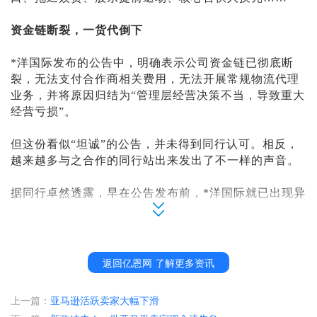
资金链断裂，一货代倒下
*洋国际发布的公告中，明确表示公司资金链已彻底断
裂，无法支付合作商相关费用，无法开展常规物流代理
业务，并将原因归结为“管理层经营决策不当，导致重大
经营亏损”。
但这份看似
“坦诚”的公告，并未得到同行认可。相反，
越来越多与之合作的同行站出来发出了不一样的声音。
据同行卓然透露，早在公告发布前，
*洋国际就已出现异
常，目前已有近200家合作同行遭殃，数百个货柜陷入滞
留困境，“我身边好几个朋友的货都被押在海外仓，还有
多个退运柜，因为*洋国际拖欠海外仓费用，对方根本不
予放行，现在完全没人处理，所谓的赎货也只是拖延之
返回亿恩网 了解更多资讯
计。”
上一篇：
亚马逊活跃卖家大幅下滑
货代圈里，类似的求助早已刷屏：
“我的货怎么还没有提