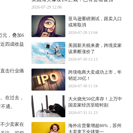
2026-07-29 12:06
亚马逊重磅测试，跟卖入口
或将取消
2026-07-29 13:04
79万元，叠加6
年近四成收益
美国新关税来袭，跨境卖家
该果断涨价了
2026-07-30 13:13
大直击行业痛
跨境电商大卖成功上市，年
销近20亿！
2026-07-30 11:54
想。在过去，
大火烧光50亿库存！上万中
国卖家经历至暗时刻
行不通。
2026-07-31 11:23
。不少卖家在
海外出货量增超80%，苏州
大卖拿下全球第一