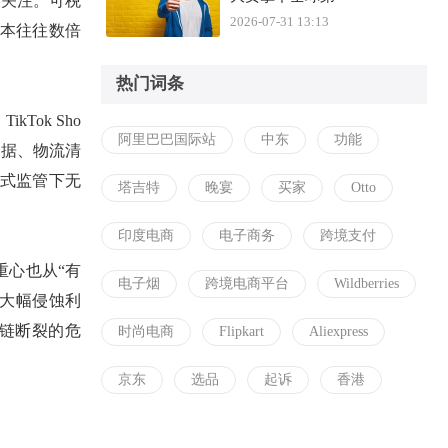
管关注。可税
2026-07-31 13:13
本往往数倍
热门词条
kTok
Sho
阿里巴巴国际站
中东
功能
数据、物流清
式监管下无
塔吉特
晚宴
买家
Otto
印度电商
电子商务
跨境支付
重心也从
“有
电子烟
跨境电商平台
Wildberries
税大幅侵蚀利
链断裂的危
时尚电商
Flipkart
Aliexpress
京东
选品
起诉
香港