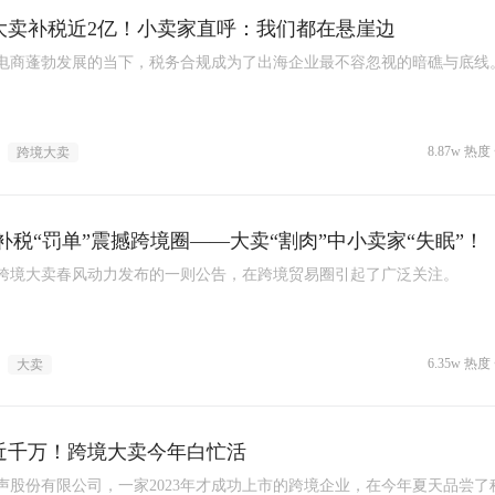
大卖补税近2亿！小卖家直呼：我们都在悬崖边
电商蓬勃发展的当下，税务合规成为了出海企业最不容忽视的暗礁与底线
8.87w 热度 
跨境大卖
亿补税“罚单”震撼跨境圈——大卖“割肉”中小卖家“失眠”！
跨境大卖春风动力发布的一则公告，在跨境贸易圈引起了广泛关注。
6.35w 热度 
大卖
近千万！跨境大卖今年白忙活
声股份有限公司，一家2023年才成功上市的跨境企业，在今年夏天品尝了