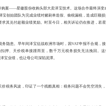
并购案
——星徽股份收购头部大卖泽宝技术。这场合作最终演变
泽宝创始团队为完成业绩对赌刷单造假、偷税漏税，造成巨额损失
要求
其
兑付超额业绩奖励。时至今日，相关诉讼仍在推进，若星
税务隐患。早年间泽宝征战欧洲市场时，因
VAT申报不合规，
物扣押、天价税单接踵而至，数千万元税务损失无法挽回。这
垮泽宝业绩，也让母公司深陷泥潭。
天价税务风波，印证了一个残酷真相：税务问题不会凭空消失，