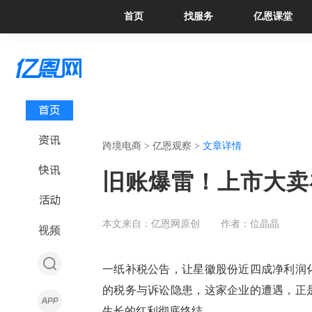
首页
找服务
亿恩课堂
首页
资讯
跨境电商 >
亿恩观察 >
文章详情
快讯
旧账爆雷！上市大卖
活动
本文来自：亿恩网原创
作者：位晶晶
视频
一纸补税公告，让星徽股份近四成净利润
的税务与诉讼隐患，这家企业的遭遇，正
生长的红利彻底终结。