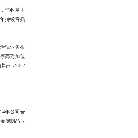
7%，营收基本
几年持续亏损
滑轨业务根
电等高附加值
占比66.2
024年公司营
下金属制品业