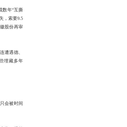
成数年“互撕
，索要9.5
徽股份再审
接连遭遇德、
些埋藏多年
只会被时间