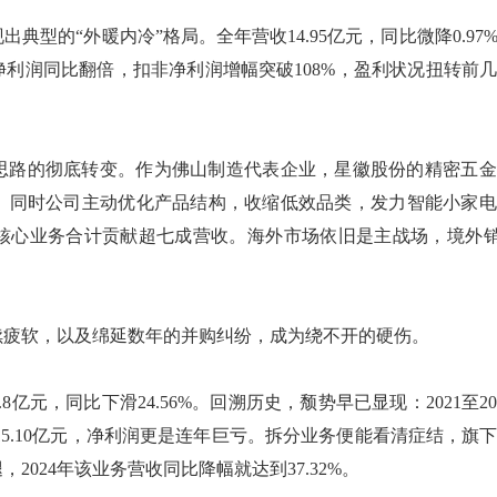
现出典型的“外暖内冷”格局。全年营收14.95亿元，同比微降0.9
利润同比翻倍，扣非净利润增幅突破108%，盈利状况扭转前
思路的彻底转变。作为佛山制造代表企业，星徽股份的精密五金
本盘。同时公司主动优化产品结构，收缩低效品类，发力智能小家
大核心业务合计贡献超七成营收。海外市场依旧是主战场，境外销售
续疲软，以及绵延数年的并购纠纷，成为绕不开的硬伤。
.8亿元，同比下滑24.56%。回溯历史，颓势早已显现：2021至2
至15.10亿元，净利润更是连年巨亏。拆分业务便能看清症结，旗
024年该业务营收同比降幅就达到37.32%。