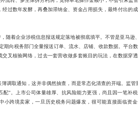
体外流转、多主体拆分利润，觉得单笔操作金额小，不会引来监
，经过数年发酵，再叠加滞纳金、资金占用损失，最终付出的成
带，随着企业涉税信息报送规定落地被彻底填平。不管是亚马逊、Ti
要定期向税务部门全量报送订单、流水、店铺、收款数据。平台
成交叉核验网络，过去一套营收做多套账目的玩法，在数据穿透
账簿调取通知，这并非偶然抽查，而是常态化清查的开端。监管
否匹配”。上市公司体量雄厚、抗风险能力更强，尚且因一笔补
中小跨境卖家，一旦历史税务问题爆发，很可能直接面临资金