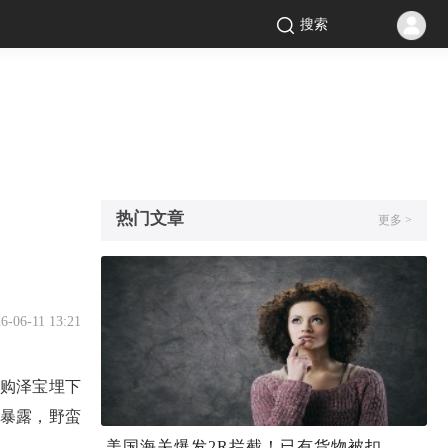
搜索
热门文章
更多 >
6-06-11 13:21
购泽宝埋下
暴露，野蛮
美国海关爆发2R拦截！已有货物被扣