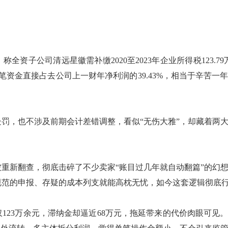
，
称
全资子公司清远星徽需补缴
2020至2023年企业所得税123.
元。这笔资金直接占去公司上一财年净利润的39.43%，相当于辛苦一
处罚，也不涉及前期会计差错调整，看似
“无伤大雅”，却藏着两
被重新翻查，彻底击碎了不少卖家
“账目过几年就自动翻篇”的幻
规范的申报、存疑的成本列支就能高枕无忧，如今这套逻辑彻底
仅
123万余元，滞纳金却逼近68万元，拖延
带来
的代价肉眼可见