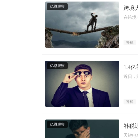
亿恩观察
跨境
在跨境
补税
亿恩观察
1.4
近日，
补税
亿恩观察
补税
天键电