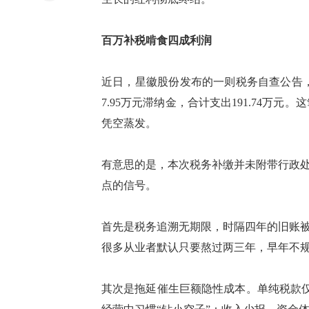
百万补税啃食四成利润
近日
，
星徽股份发布的一则税务自查公告
7.95万元滞纳金，合计支出191.74万
凭空蒸发。
有意思的是，本次税务补缴并未附带行政
点的信号。
首先是税务追溯无期限
，
时隔四年
的旧账
很多从业者默认只要熬过两三年，早年不
其次是拖延催生巨额隐性成本。单纯税款