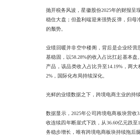
抛开税务风波，星徽股份
2025年的财报呈
稳住大盘；但盈利端迎来强势反弹，归母净
的颓势。
业绩回暖并非空中楼阁，背后是企业经营
基稳固，以
58.28%的收入占比扛起基
产品，该品类收入占比升至14.19%，两
2%，国际化布局持续深化。
光鲜的业绩数据之下，跨境电商主业的持
数据显示，
2025年公司跨境电商板块营收3
收连续四年断崖式下跌，从36.60亿元跌
务稳步增长，唯有跨境电商板块持续拖后腿，2