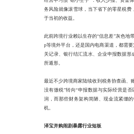
经营中习惯
“钻小空子”：收入少报、资金
务风险就像滚雪球，当下省下的零星税费
于当初的收益。
此前跨境行业赖以生存的
“信息差”灰色地
p等境外平台，还是国内电商渠道，都需
关记录、银行结汇流水、企业申报数据形
所遁形。
最近不少跨境商家陆续收到税务协查函、
没有缴税”转向“申报数据与实际经营是
润，
而
那些财务架构简陋、现金流紧绷的
机。
泽宝
并购闹剧暴露行业短板