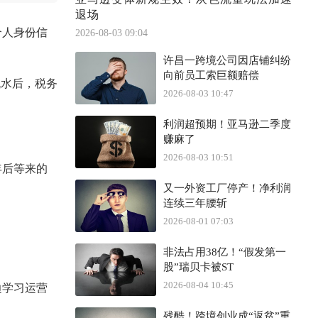
退场
个人身份信
2026-08-03 09:04
许昌一跨境公司因店铺纠纷
向前员工索巨额赔偿
流水后，税务
2026-08-03 10:47
利润超预期！亚马逊二季度
赚麻了
2026-08-03 10:51
年后等来的
又一外资工厂停产！净利润
连续三年腰斩
2026-08-01 07:03
非法占用38亿！“假发第一
股”瑞贝卡被ST
2026-08-04 10:45
边学习运营
残酷！跨境创业成“返贫”重