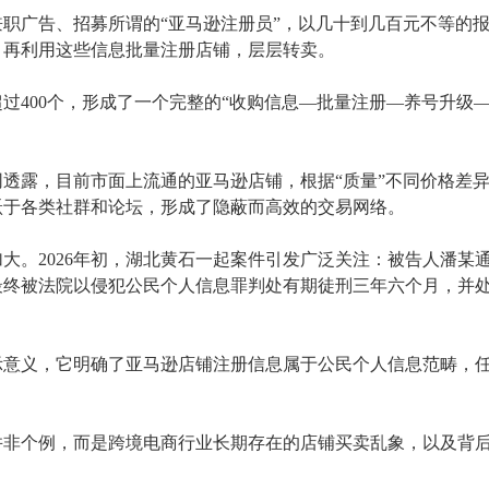
兼职广告、招募所谓的
“亚马逊注册员”，以几十到几百元不等的
，再利用这些信息批量注册店铺，层层转卖。
超过
400个，形成了一个完整的“收购信息—批量注册—养号升级
网透露，目前市面上流通的亚马逊店铺，根据
“质量”不同价格差
跃于各类社群和论坛，形成了隐蔽而高效的交易网络。
加大。
2026年初，湖北黄石一起案件引发广泛关注：被告人潘某通
最终被法院以侵犯公民个人信息罪判处有期徒刑三年六个月，并处
示意义，它明确了亚马逊店铺注册信息属于公民个人信息范畴，
并非个例，而是跨境电商行业长期存在的店铺买卖乱象，以及背