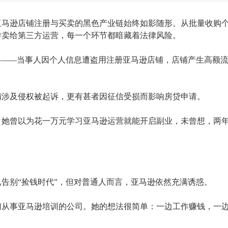
亚马逊店铺注册与买卖的黑色产业链始终如影随形。从批量收购
转卖给第三方运营，每一个环节都暗藏着法律风险。
事件——当事人因个人信息遭盗用注册亚马逊店铺，店铺产生高额
铺涉及侵权被起诉，更有甚者因征信受损而影响房贷申请。
。她曾以为花一万元学习亚马逊运营就能开启副业，未曾想，两
虽已告别“捡钱时代”，但对普通人而言，亚马逊依然充满诱惑。
门从事亚马逊培训的公司。她的想法很简单：一边工作赚钱，一