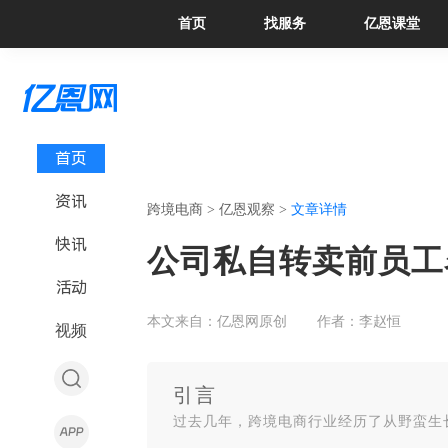
首页
找服务
亿恩课堂
首页
资讯
跨境电商 >
亿恩观察 >
文章详情
快讯
公司私自转卖前员工
活动
本文来自：亿恩网原创
作者：李赵恒
视频
引言
过去几年，跨境电商行业经历了从野蛮生