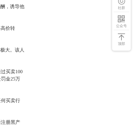
报酬，诱导他
社群
公众号
—高价转
顶部
异极大。该人
过买卖100
罚金25万
任何买卖行
后注册黑产