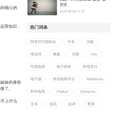
灾区
触到核心的
2026-08-04 11:07
授运营知识，
热门词条
阿里巴巴国际站
中东
功能
塔吉特
晚宴
买家
Otto
印度电商
电子商务
跨境支付
电子烟
跨境电商平台
Wildberries
她妹妹的身份
照做了。
时尚电商
Flipkart
Aliexpress
谈不上什么
京东
选品
起诉
香港