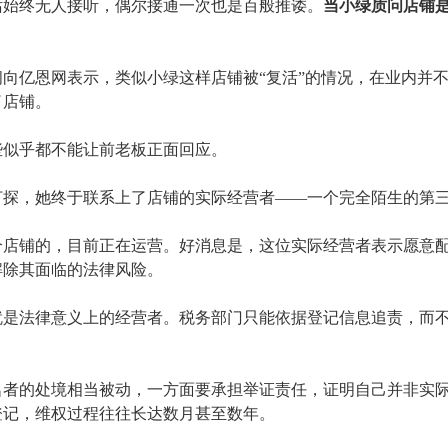
话始终无人接听，偶尔接通一次也是百般推诿。
当小绿质问店铺
问向亿恩网表示，类似小绿这样店铺被
“复活”的情况，在业内并
了店铺。
些似乎都不能让前老板正面回应。
打探，她终于联系上了店铺的实际经营者
——一个完全陌生的第
个店铺的，目前正在运营。好消息是，这位实际经营者表示愿意
解除其面临的法律风险。
就是法律意义上的经营者。税务部门只能依据登记信息追责，而
名者的处境相当被动，一方面要承担举证责任，证明自己并非实
登记，维权过程往往长达数月甚至数年。