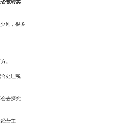
是否被转卖
不少见，很多
三方。
配合处理税
不会去探究
际经营主