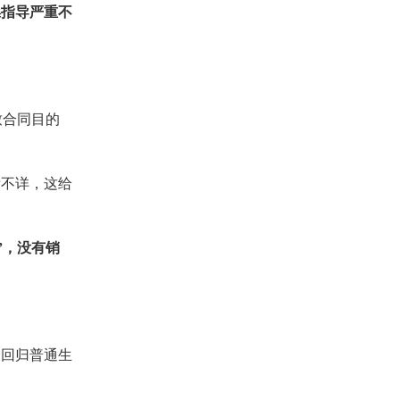
操指导严重不
致合同目的
焉不详，这给
”，没有销
，回归普通生