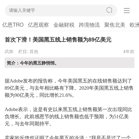
亿恩TRO
亿恩观察
金融财税
跨境物流
聚焦北美
欧
首次下滑！美国黑五线上销售额为89亿美元
武帅
栏目:
其他
4年前
简介：今年的黑五静悄悄。
据
Adobe发布的报告称，今年美国黑五的在线销售额达到了
89亿美元，与去年相比略有下降。2020年美国黑五线上销售
额为90亿美元，同比增长21.6%。
Adobe表示，这是有史以来
黑五线上销售额
第一次出现
同比
负
增长。
此前
感恩节
的线上销售额也低于预期，
为
51亿美
元，与去年同期持平。
卖家的反馈也证明了今年黑五的冷清：
“我是不是过了一个