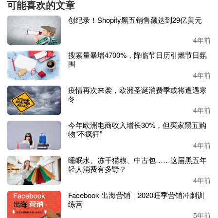
可能喜欢的文章
创纪录！Shopify黑五销售额达到29亿美元
4年前
搜索量暴增4700%，降临节日历引燃节日氛
围
4年前
疫情再次来袭，欧洲圣诞消费季或将遭遇寒
冬
4年前
今年欧洲电商收入增长30%，但买家黑五购
物“不疯狂”
4年前
睡眠水、冻干猫粮、中古包……这届黑五年
轻人消费有多野？
4年前
Facebook 出海营销｜2020旺季营销冲刺训
练营
5年前