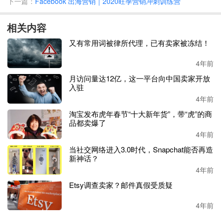
下一篇：
Facebook 出海营销｜2020旺季营销冲刺训练营
飙升：
11月BNPL总支出和订单量分别比2019年增长422%和
438%。
除此之外，路边取货的使用率也在上升，根据
Adobe
相关内容
的数据，
在黑五的所有在线订单中，有
20%使用了路边
取货
服务
。
11月份，路边
取货的使用量
比
疫情
前增长了
78%。
又有常用词被律所代理，已有卖家被冻结！
移动
端
购物
销售额
占黑五在线销售额的
44.4%，同比增长10.
4年前
6%。数据显示，大多数消费者更愿意先在手机上浏览优
月访问量达12亿，这一平台向中国卖家开放
惠，然后再在台式机上购物，与
电脑端
相比，智能手机的访
入驻
问量占
62.2%，比2020年增长了2.2%。
4年前
淘宝发布虎年春节“十大新年货”，带“虎”的商
品都卖爆了
4年前
当社交网络进入3.0时代，Snapchat能否再造
新神话？
4年前
Etsy调查卖家？邮件真假受质疑
4年前