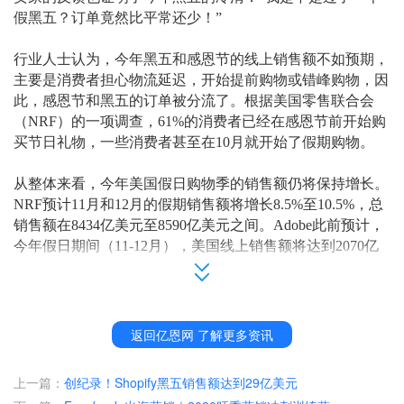
假黑五？订单竟然比平常还少！”
行业人士认为，今年黑五和感恩节的线上销售额不如预期，
主要是消费者担心物流延迟，开始提前购物或错峰购物，因
此，感恩节和黑五的订单被分流了。
根据美国零售联合会
（
NRF）
的一项调查，
61%的消费者已经在感恩节前开始购
买节日礼物，
一些消费者甚至在
10月就开始了假期购物。
从整体来看，今年美国假日购物季的销售额仍将保持增长。
NRF预计11月和12月的假期销售额将增长8.5%至10.5%，总
销售额在8434亿美元至8590亿美元之间。Adobe此前预计，
今年假日期间（11-12月），美国线上销售额将达到2070亿
美元，同比增长10%。
Adobe称，今年的假期截至黑五期间
，消费者
在线上
已花费
89.9亿
美元
。网一期间的电商销售额将在
102亿至113亿美元
返回亿恩网 了解更多资讯
之间。
上一篇：
创纪录！Shopify黑五销售额达到29亿美元
Adobe的报告还发现，先买后付（BNPL）的使用量出现了