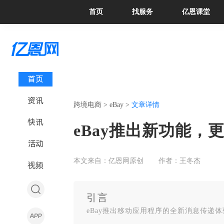
首页
找服务
亿恩课堂
首页
资讯
跨境电商 >
eBay >
文章详情
快讯
eBay推出新功能，
活动
本文来自：亿恩网原创
作者：王冬杰
视频
引言
eBay推出移动应用程序的全新消息传递体