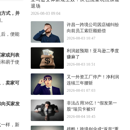
退场
的方式，并
2026-08-03 09:04
间。
许昌一跨境公司因店铺纠纷
向前员工索巨额赔偿
之后，便能
2026-08-03 10:47
利润超预期！亚马逊二季度
买家或列表
赚麻了
晰和易于使
2026-08-03 10:51
又一外资工厂停产！净利润
息，
卖家可
连续三年腰斩
2026-08-01 07:03
非法占用38亿！“假发第一
和向买家发
股”瑞贝卡被ST
2026-08-04 10:45
式一样，新
残酷！跨境创业成“返贫”重