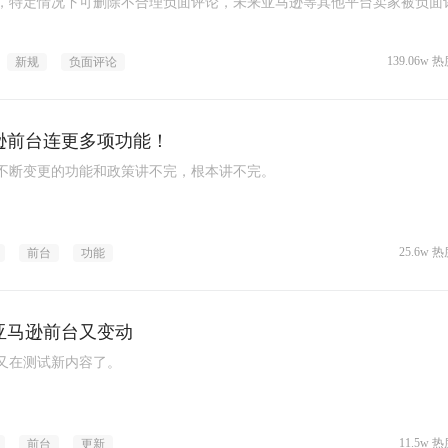
，特定情况下可删除不合理负面评论，未来亚马逊等其他平台卖家被负面
有望改善，这对跨境行业来说是一大利好。
139.06w 热
新规
负面评论
逊前台连更多项功能！
不断变更的功能和政策讲不完，根本讲不完。
25.6w 热
前台
功能
亚马逊前台又变动
又在测试新内容了。
11.5w 热
前台
更新