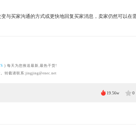
。
改变与买家沟通的方式或更快地回复买家消息，
卖家
仍然可以在
WS
) 每天为您推送最新,最热干货!
系:jingjing@enec.net
19.56w
0