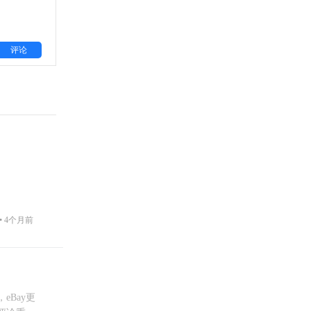
评论
•
4个月前
Bay更