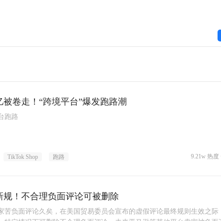
多亿被卷走！“跨境平台”爆发跑路潮
台跑路
9.21w 热度 
TikTok Shop
跑路
新规！不合理负面评论可被删除
家苦负面评论久矣，在美国贸易委员会宣布的虚假评论最终规则生效之际，e