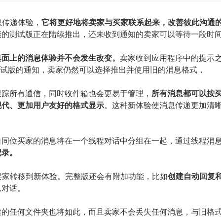
息传递体验，
它将更好地将
卖家与
买家联系起来，改善彼此沟通
能的测试版正在陆续推出，还未收到通知的卖家可以等待一段时
桌面上的消息体验
并
不会
发生
改变。
卖家收到应用程序中的提示
能测试版的通知，卖家仍然可以选择推出并使用旧的消息格式，
跟踪所有通信
，
同时
收件箱也
会
更易于管理，
所有消息都可以按
现代、
更加
用户友好的格式显示
。
这种新体验使消息传递更加清
自同
位买家的
消息将在一个线程对话中分组在一起
，
通过线程消
记录
。
有卖家转移到新体验。
完整版还会有附加功能，比如
创建自动回复
息对话。
建的任何文件夹也将如此，
而且卖家
不会丢失任何消息，与旧格