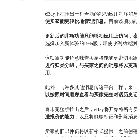
eBay
正在推出一种全新的移动应用程序消
使
卖家能
更轻松地管理消息。
目前该项功
更新后的
此项功能
只能移动应用上访问，
选择加入新体验的
Beta版，即使收到功
这项新功能还
意味着
卖家将
能够更密切地
进行归类分组，
与买家之间的消息将以更
用。
此外，
与许多其他消息传递平台一样，来
以按照时间顺序查看
与买家完整对话历史
春末完整版推出之后，
eBay将开始将所
送报价的能力
，以及
将能够标记和删除消
卖家的
旧邮件仍将以新格式提供，
之前
创