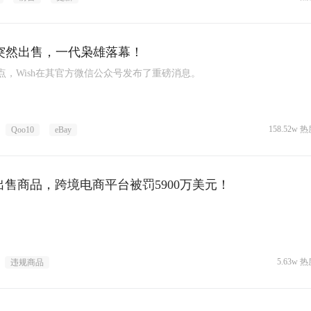
sh突然出售，一代枭雄落幕！
1点，Wish在其官方微信公众号发布了重磅消息。
158.52w 热
Qoo10
eBay
出售商品，跨境电商平台被罚5900万美元！
5.63w 热
违规商品