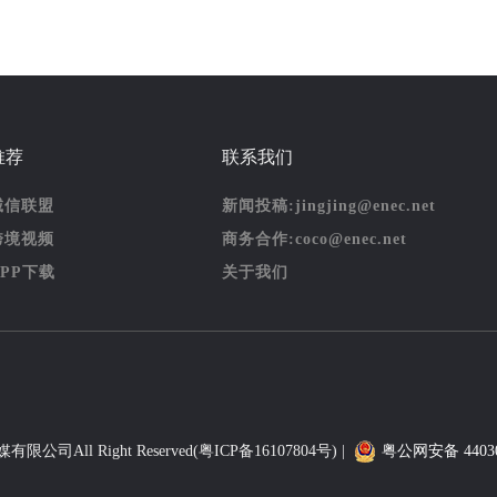
推荐
联系我们
诚信联盟
新闻投稿:jingjing@enec.net
跨境视频
商务合作:coco@enec.net
APP下载
关于我们
媒有限公司
All Right Reserved(
粤ICP备16107804号
) |
粤公网安备 44030