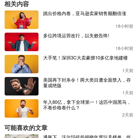
相关内容
增长33.88%。占总收入的51.25%，该品牌下的自清洁产品出
跳出价格内卷，亚马逊卖家销售额翻倍涨
货量达55 万台，较上年同期增长高达254.5%。添可品牌的
销售收入为29.53亿元，同比增长44.98%。占总收入的 4
18小时前
3%，添可芙万系列洗地机合计出货109 万台，较上年同期增
长近49%。
多位跨境运营改行，以失败告终!
18小时前
虽说今年欧美主要国家持续高通胀致消费疲弱，但科沃斯透
露，其上半年在日本和亚太新兴市场的业绩取得了显著增
大手笔！深圳3C大卖豪掷10多亿拿地建楼
长，这也使该公司在海外的整体收入实现增长。两大自有品
牌在海外的业务收入分别同比增长
17.2%和15.9%，占到各自
1天前
收入比重的27.1%和27.7%。
美国再下封杀令！两大类目遭全面禁入，存
量成绝版
据了解，目前科沃斯的两大品牌出货均价保持上行，分别达
1天前
2460元和1941元人民币。除扫地机器人外、该公司推出的其
年入80亿，拿下全球第一！这匹中国黑马，
他如擦窗机器人和空气净化机器人的新品、新系列同样受到
不卷价格卷什么？
消费者青睐，这也使科沃斯的业务不再单一依赖于扫地机器
2天前
人，而是多产品共进。
可能喜欢的文章
成立于
1998年的科沃斯，在行业内的技术研发和品类创新能
通胀下，沃尔玛提前揭晓年度玩具榜单，低