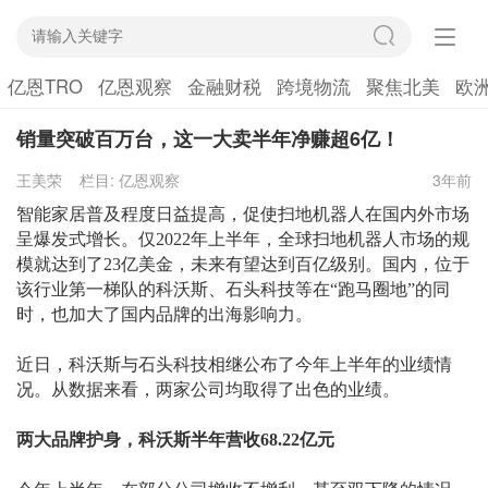
亿恩TRO
亿恩观察
金融财税
跨境物流
聚焦北美
欧
销量突破百万台，这一大卖半年净赚超6亿！
王美荣
栏目:
亿恩观察
3年前
智能家居普及程度日益提高，促使扫地机器人在国内外市场
呈爆发式增长。仅
2022年上半年，全球扫地机器人市场的规
模就达到了23亿美金，未来有望达到百亿级别。国内，位于
该行业第一梯队的科沃斯、石头科技等在“跑马圈地”的同
时，也加大了国内品牌的出海影响力。
近日，科沃斯与石头科技相继公布了今年上半年的业绩情
况。从数据来看，两家公司均取得了出色的业绩。
两大品牌护身，科沃斯半年营收
68.22亿元