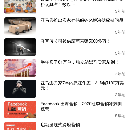
力首屈一指。2022 年上半年，研发支出达到3.52亿元，较上
价玩具占半数以上
年同期增长74.05%。高效的研发转化效率加速了产品的迭代
3年前
更新，持续拓宽其产品的技术护城河。
亚马逊推出卖家存储服务来解决供应链问题
另外，其自主生产优势一直十分出色。相关产品基本实现全
3年前
部自产，并凭借规模优势具备较强的议价和供应链整合能
泽宝母公司被供应商索赔5000多万！
力。针对海外市场的不同需求，自主生产可使科沃斯灵活高
效地调整多品类和多
SKU生产，加速研产销一体化链。
3年前
半年卖了81万单，独立站黑马卖家杀到！
从扫地机器人支撑主业到多款产品齐上阵，从代工厂标签到
自有品牌占据半壁江山，科沃斯发挥着巨大的市场潜力。而
3年前
同在该领域第一梯队的还有后起之秀石头科技，今年上半
亚马逊卖家7年内疯狂作案，牟利超130万美
年，石头科技的业绩表现也较为稳健。
元！
3年前
王牌产品破
110万台，石头科技半年净赚6.17亿
Facebook 出海营销｜2020旺季营销冲刺训
练营
石头科技旗下拥有扫地机器人品牌
Roborock，在亚马逊上知
5年前
名度较高。虽然起步较科沃斯晚，但发展强劲。
启动发现式跨境营销
石头科技半年总营收为
29.23亿元，同比增长24.49%。净利