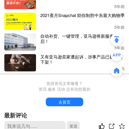
润6.17亿元，较上年同期减少5.40%。
对于
2014年才成立的
5年前
石头科技来说，在几年之内能够快速占据市场份额，且成为
2021斋月Snapchat 助你制胜中东最大购物季
行业新贵实属优秀。
5年前
自动补货、一键管理，亚马逊将新服务将
启！
3年前
又有亚马逊卖家遭起诉，涉事产品已被强制
下架！
对比同期营收增长，净利有所下滑的情况，石头科技称主要
3年前
是由于新品研发上市、国内渠道拓展取得成效、营销投放效
果显现使其营收增长。而利润降低是因进一步拓展海内外市
觉得资讯文章够看？
场导致销售费用增长较多，包括广告及市场推广费
用、销
资讯 服务 活动 总有你想看的
售部门薪酬费用增加及远期锁汇产生的损益减少。
去首页
相较去年同期的
2.62亿元，石头科技上半年的销售费用已超
5亿元。
最新评论
另外，受未到期应收货款增加导致销售货款未全部流入、备
发送