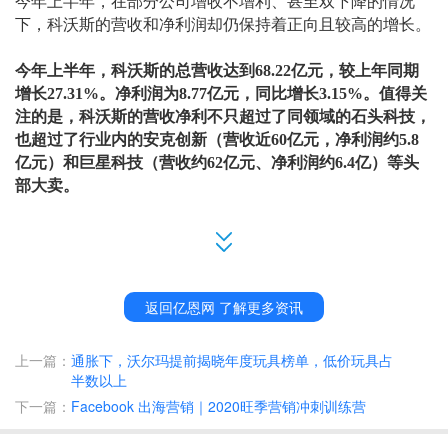
今年上半年，在部分公司增收不增利、甚至双下降的情况
下，科沃斯的营收和净利润却仍保持着正向且较高的增长。
今年上半年，科沃斯的总营收达到
68.22亿元，较上年同期
增长27.31%。净利润为8.77亿元，同比增长3.15%。值得关
注的是，科沃斯的营收净利不只超过了同领域的石头科技，
也超过了行业内的安克创新（营收近60亿元，净利润约5.8
亿元）和巨星科技（营收约62亿元、净利润约6.4亿）等头
部大卖。
返回亿恩网 了解更多资讯
在推动收入增长方面，两大品牌双驱动的模式持续奏效，业
上一篇：
通胀下，沃尔玛提前揭晓年度玩具榜单，低价玩具占
务收入合计高达
64.49 亿元，占其总营收的94%以上。各品
半数以上
牌系列的产品出货量从几十万台到上百万台不等。
下一篇：
Facebook 出海营销｜2020旺季营销冲刺训练营
其中，科沃斯品牌服务机器人销售收入为
34.97亿元，同比