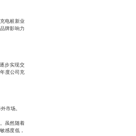
充电桩新业
品牌影响力
并逐步实现交
22年度公司充
海外市场
。
。
虽然
随着
敏感度低，