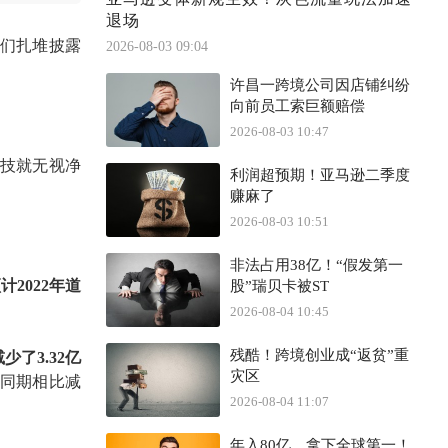
退场
们扎堆披露
2026-08-03 09:04
许昌一跨境公司因店铺纠纷
向前员工索巨额赔偿
2026-08-03 10:47
科技就无视净
利润超预期！亚马逊二季度
赚麻了
2026-08-03 10:51
非法占用38亿！“假发第一
预计
2022年道
股”瑞贝卡被ST
2026-08-04 10:45
残酷！跨境创业成“返贫”重
少了3.32亿
灾区
1年同期相比减
2026-08-04 11:07
年入80亿，拿下全球第一！