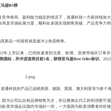
亚马逊
BS榜
务竞争格局、盈利能力稳定的情况下，道通科技一方面持续加大
布局及市场拓展力度，顺利在多国实现销售突破，产品竞争力和
动其新品一经面世就迅速冲上热卖榜单。
022年上市以来，已经快速拿到北美、欧洲、亚洲等地区订单
美国站
，
并冲进该类目前
5名，获得亚马逊Best Seller标识
。
20
，道通科技
的产品
已远销
美国、德国、英国、澳大利亚等
70多个
，因为公司以自有品牌
销售为主
，
所以
整体比代工的利润更可观
但
欧美市场会比国内市场好一些，一方面因为欧美
消费者对价格