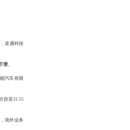
此，道通科技
下滑
。
能汽车有限
跌至31.55
，境外业务