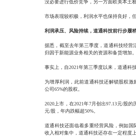
没必要进行低价竞争，另一方面欧美本土
市场表现较积极，利润水平也保持良好，
利润承压、风险持续，道通科技前行步履
据悉，
截至
去年第三季度
，道通科技经营
归因于
新能源业务相关的资源和备货增加
事实上，自
2021
年第三季度以来，道通科
为
增厚利润，
此前道通科技还
解锁股权激
公司
65%的股权。
2020
上市，在
2021年
7月创出97.13元
元
/股，年内跌幅
超
50
%。
道通科技还面临着多重经营风险，例如国
收入相对集中，道通科技还存在一定程度