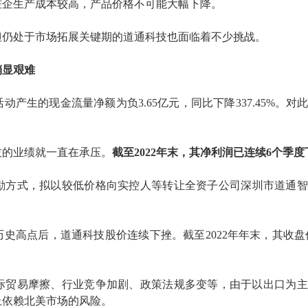
桩企生产成本较高，
产品
价格不可能大幅下降。
但仍处于市场拓展关键期的道通科技也面临着不少挑战。
稍显艰难
活动产生的现金流量净额为
负
3.65亿元，同比下降337.45%。
对
。
技
的
业绩
就一直在
承压。
截至
2022年末
，
其
净利润
已
连续
6
个季度
励
方式，拟以较低价格向实控人等转让
全资子公司深圳市道通智
/股的历史高点后，道通科技股价连续下挫。截至
2022年年末，其收盘价
际贸易摩擦、行业竞争加剧、政策法规多变等，由于以出口为主
上依赖北美市场的风险。