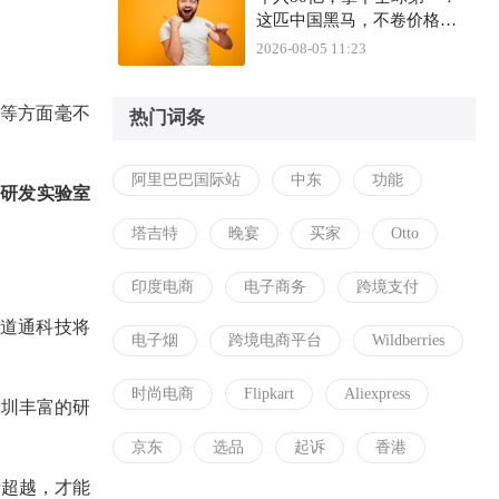
这匹中国黑马，不卷价格卷
什么？
2026-08-05 11:23
等方面毫不
热门词条
阿里巴巴国际站
中东
功能
）研发实验室
塔吉特
晚宴
买家
Otto
印度电商
电子商务
跨境支付
道通科技将
电子烟
跨境电商平台
Wildberries
时尚电商
Flipkart
Aliexpress
深圳丰富的研
京东
选品
起诉
香港
者超越，才能