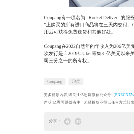
Coupang有一项名为 "Rocket Deliver "的
"上购买的所有进口商品将在三天内交付。Coupa
用后可获得免费送货和其他好处。
Coupang在2022
自然年
的年收入为
206亿美
次发行是自2019年Uber筹集81亿美元
司三分之一的
所有权。
Coupang
印度
更多精彩内容,请关注亿恩网微信公众号: (
ENECNE
声明:亿恩网原创稿件，未经授权不得以任何方式转发。转载请联
分享：