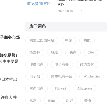
灾区
2026-08-04 11:07
热门词条
电子商务市场
阿里巴巴国际站
中东
功能
塔吉特
晚宴
买家
Otto
元的总交易额）
，其中主要是
印度电商
电子商务
跨境支付
电子烟
跨境电商平台
Wildberries
在日本推出
时尚电商
Flipkart
Aliexpress
中许多人
并
京东
选品
起诉
香港