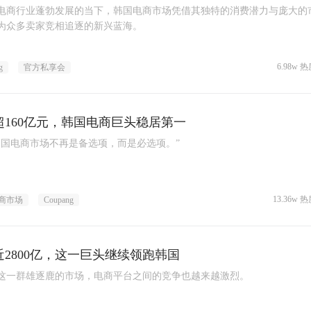
电商行业蓬勃发展的当下，韩国电商市场凭借其独特的消费潜力与庞大的
为众多卖家竞相追逐的新兴蓝海。
6.98w 热
g
官方私享会
超160亿元，韩国电商巨头稳居第一
韩国电商市场不再是备选项，而是必选项。”
13.36w 热
商市场
Coupang
近2800亿，这一巨头继续领跑韩国
这一群雄逐鹿的市场，电商平台之间的竞争也越来越激烈。