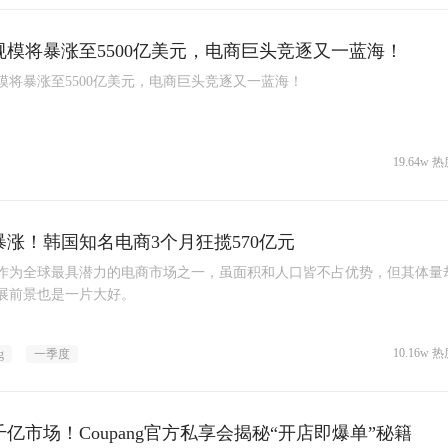
规模将暴涨至5500亿美元，电商巨头竞逐又一蓝海！
模将暴涨至5500亿美元，电商巨头竞逐又一蓝海！
19.64w 热
暴涨！韩国知名电商3个月狂揽570亿元
作为全球最具潜力的电商市场之一，虽面积和人口皆不占优势，但其体量
展前景也是一片大好。
10.16w 热
g
一季度
亿市场！Coupang官方私享会揭秘“开店即爆单”秘籍