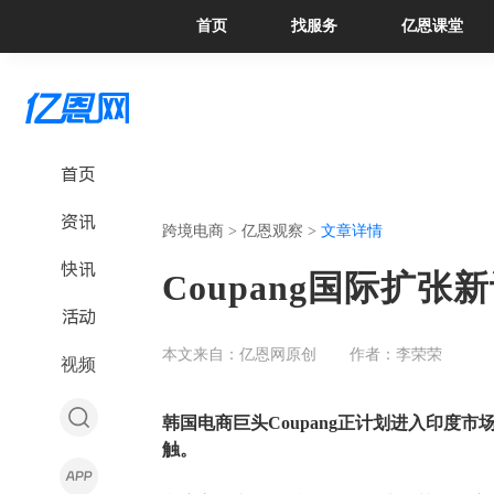
首页
找服务
亿恩课堂
首页
资讯
跨境电商 >
亿恩观察 >
文章详情
快讯
Coupang国际扩张
活动
本文来自：亿恩网原创
作者：李荣荣
视频
韩国电商巨头
Coupang
正计划进入印度市
触。