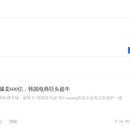
月爆卖600亿，韩国电商巨头超牛
国电商市场，被誉为“韩国亚马逊”的Coupang则是永远无法忽视的一级。
31.24w 热
g
财报