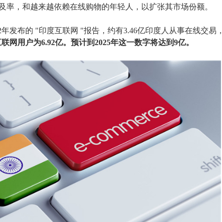
及率
，
和越来越依赖在线
购物
的年轻人
，
以扩张
其
市场份额
。
022年发布的 "印度互联网 "报告，约有3.46亿印度人从事在线交
互联网用户为
6.92亿。预计到2025年这一数字将达到9亿。