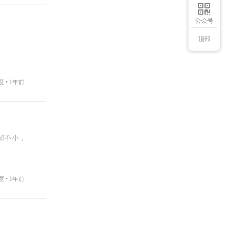
公众号
顶部
度 •
1年前
却不小，
度 •
1年前