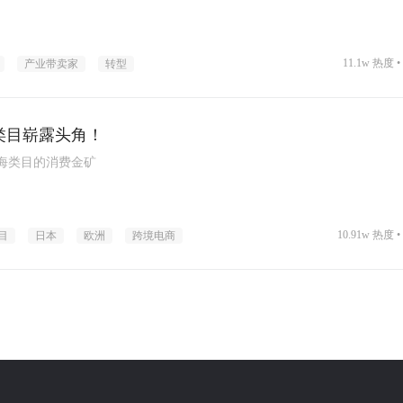
11.1w 热度 •
产业带卖家
转型
类目崭露头角！
海类目的消费金矿
10.91w 热度 •
目
日本
欧洲
跨境电商