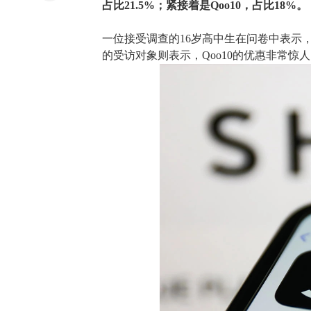
占比
21.5%；紧接着是
Qoo10
，
占比
18%。
一位接受调查的
16岁高中生在问卷中表示
的受访对象则表示，Qoo10的优惠非常惊