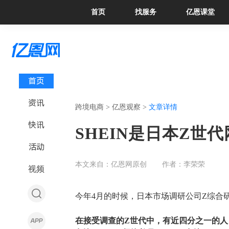
首页
找服务
亿恩课堂
首页
资讯
跨境电商 >
亿恩观察 >
文章详情
快讯
SHEIN是日本Z世
活动
本文来自：亿恩网原创
作者：李荣荣
视频
今年
4月的时候，日本
市场调研公司
Z
综
合
在接受调查的
Z世代中，有近四分之一的人（