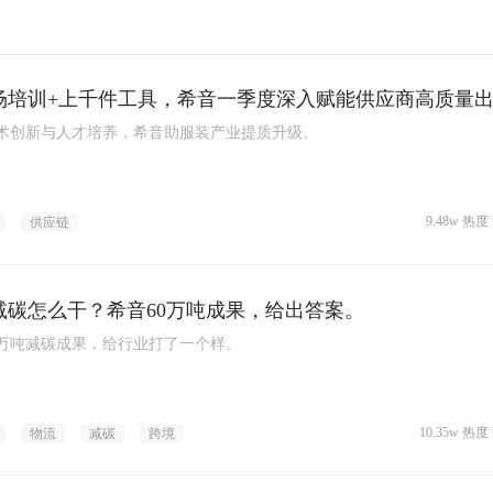
场培训+上千件工具，希音一季度深入赋能供应商高质量
术创新与人才培养，希音助服装产业提质升级。
9.48w 热度 
供应链
减碳怎么干？希音60万吨成果，给出答案。
0万吨减碳成果，给行业打了一个样。
10.35w 热度 
物流
减碳
跨境