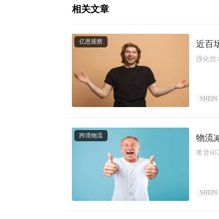
相关文章
亿恩观察
近百
强化技
SHEIN
跨境物流
物流
希音6
SHEIN