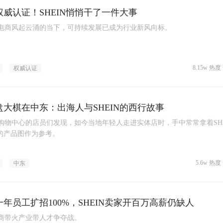
权威认证！SHEIN悄悄干了一件大事
电商风起云涌的当下，可持续发展已成为行业新风向标。
8.15w 热度 
权威认证
盘大棋在中东：出海人与SHEIN的西行故事
购物中心的店员们发现，如今当地年轻人走进实体店时，手中常常拿着SHE
里的产品图作为参考。
5.6w 热度 
中东
年员工扩招100%，SHEIN卖家开百万高薪仍缺人
商带火产业带人才争夺战。