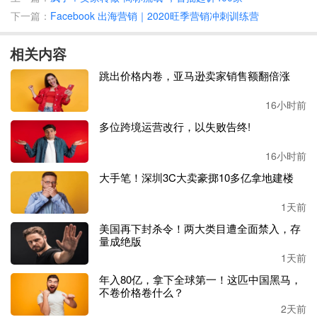
下一篇：
Facebook 出海营销｜2020旺季营销冲刺训练营
据这名卖家透露，自己上周发现《芭比》电影在美国上映后
热度很高，很多人都特意穿着粉色的衣服去电影院观看，在
相关内容
TikTok也刷到不少相关视频。
跳出价格内卷，亚马逊卖家销售额翻倍涨
于是该卖家就考虑趁着这个热度，针对这部分顾客专门选了
一款产品进行营销。从现有的
SKU中，这名卖家在自己的Sh
16小时前
opify店铺单独上架了一个粉色款的落地页。
多位跨境运营改行，以失败告终!
产品准备好后，就开始在
TikTok投放广告，产品视频用得还
16小时前
是之前投放过的视频，但是背景音乐换成了和芭比相关的配
大手笔！深圳3C大卖豪掷10多亿拿地建楼
乐。
1天前
因为要紧抓电影的热度，所以投放的时候预算设置得也比较
美国再下封杀令！两大类目遭全面禁入，存
激进，好在结果还是不错的，
几天之内这个品的单日销售额
量成绝版
就冲到了
3000刀以上。
1天前
年入80亿，拿下全球第一！这匹中国黑马，
不卷价格卷什么？
2天前