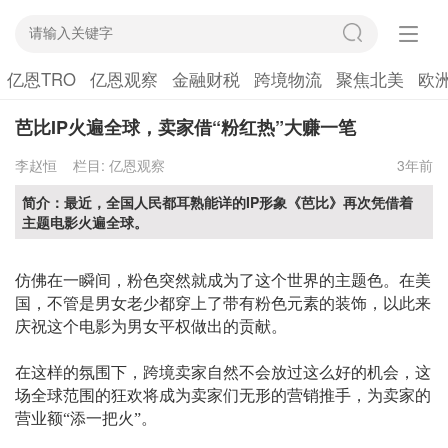
亿恩TRO
亿恩观察
金融财税
跨境物流
聚焦北美
欧
芭比IP火遍全球，卖家借“粉红热”大赚一笔
李赵恒
栏目:
亿恩观察
3年前
简介：最近，全国人民都耳熟能详的IP形象《芭比》再次凭借着
主题电影火遍全球。
仿佛在一瞬间，粉色突然就成为了这个世界的主题色。在美
国，不管是男女老少都穿上了带有粉色元素的装饰，以此来
庆祝这个电影为男女平权做出的贡献。
在这样的氛围下，跨境卖家自然不会放
过这么好的机会，这
场全球范围的狂欢将成为卖家们无形的营销推手，为卖家的
营业额
“添一把火”。