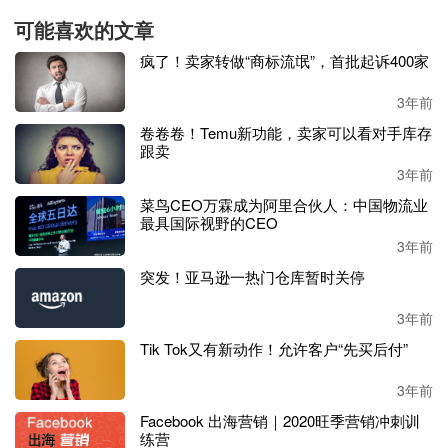
可能喜欢的文章
疯了！卖家转做“商标流氓”，首批起诉400家
3年前
卷卷卷！Temu新功能，卖家可以看对手库存
跟卖
3年前
菜鸟CEO万霖成为阿里合伙人：中国物流业
最具国际视野的CEO
3年前
突发！亚马逊一热门仓库暂时关停
这名卖家称后续会再联系之前合作过的网红来一波红人营
销，将这波流量充分利用。并表示由于这款产品目前还在出
3年前
单，所以不方便透露具体是什么产品。
Tik Tok又有新动作！允许客户“先买后付”
看到这种蹭热度的行为，不少卖家担心会不会有侵权风险，
3年前
针对这一问题该卖家回应称，自己只是用了粉红色元素，其
它的东西都是自己的，包括图片和音乐方面都没有明显使用
Facebook 出海营销｜2020旺季营销冲刺训
练营
芭比
IP的地方。