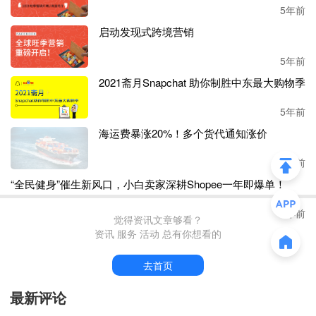
5年前
不过，该卖家建议道，如果要蹭热度的话速度是最重要的，
启动发现式跨境营销
因为有的时候热点变化得很快，一旦搞不好就很容易滞销，
卖家们还是需要结合自己的实际情况进行营销。
5年前
2021斋月Snapchat 助你制胜中东最大购物季
5年前
海运费暴涨20%！多个货代通知涨价
3年前
“全民健身”催生新风口，小白卖家深耕Shopee一年即爆单！
3年前
觉得资讯文章够看？
资讯 服务 活动 总有你想看的
去首页
最新评论