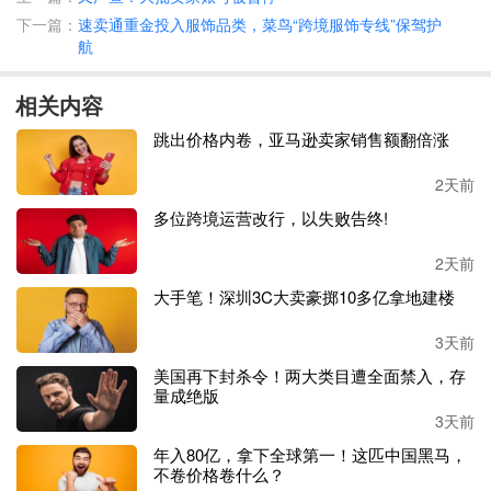
数据显示，自
2023年12月该店铺开店以来，总销量超2万
下一篇：
速卖通重金投入服饰品类，菜鸟“跨境服饰专线”保驾护
件，店铺预估销售额260万美金，并且当前依然有着上涨的
航
趋势。
相关内容
此外，
ABC Crystal DIY更是凭借其招牌产品“水晶DIY吊饰”
一举拿下了珠宝水晶饰品类销售额月榜的榜首位置，
预估销
跳出价格内卷，亚马逊卖家销售额翻倍涨
售额
24万美金，约合人民币170万。
2天前
通过研究
ABC Crystal DIY的TikTok账号，亿恩网发现它的账
多位跨境运营改行，以失败告终!
号已经形成了自己独有的视频模式，其中大部分内容都是一
个人手持一款珠宝类产品。
2天前
大手笔！深圳3C大卖豪掷10多亿拿地建楼
3天前
美国再下封杀令！两大类目遭全面禁入，存
量成绝版
3天前
年入80亿，拿下全球第一！这匹中国黑马，
不卷价格卷什么？