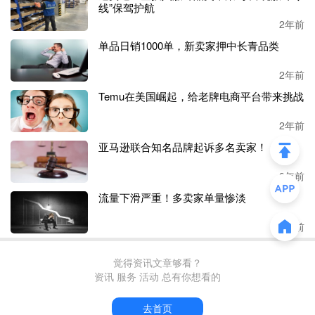
线”保驾护航
2年前
单品日销1000单，新卖家押中长青品类
2年前
Temu在美国崛起，给老牌电商平台带来挑战
点进
ABC Crystal DIY的独立站,能看出其网页设计非常简
2年前
单，甚至有点简陋，用的就是Shopify自带的模板，此外并没
亚马逊联合知名品牌起诉多名卖家！
有进行过多装修，可以猜测品牌还是将成交的重点放在了Ti
kTok上。
2年前
在带货方面，
ABC Crystal DIY的主要销售渠道依然是直播
流量下滑严重！多卖家单量惨淡
带货，并且其开播频率非常之高。数据显示，近30天ABC C
2年前
rystal DIY的账号累计直播61场，直播平均时长6个半小时，
观看人数平均1.8k。
觉得资讯文章够看？
资讯 服务 活动 总有你想看的
要想精准将直播间推向欧美用户，就必须考虑时差问题。经
过观察，该直播间大部分直播都要在北京时间的晚上到凌晨
去首页
进行，如此高的直播强度，加上平均
6个半小时的直播时