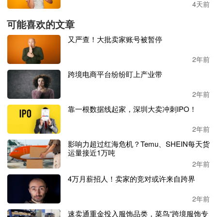
4天前
可能喜欢的文章
又严查！大批卖家账号被暂停
2年前
跨境电商平台纷纷盯上产业带
虽然这些视频的普遍观看量只有
1000多左右，但是胜在制作
简单，可以短时间快速进行大量产出，实现以量取胜。
2年前
靠一根数据线起家，深圳大卖冲刺IPO！
目前，
ABC Crystal DIY
的官方账号已经积累了
5523个粉
丝，在账号信息栏，它还挂上了自家独立站的链接，可以说
2年前
是将平台的流量得到了充分的利用。
影响力超过红海危机？Temu、SHEIN每天货
运量接近1万吨
2年前
4万月薪招人！卖家的竞对或许来自跨界
2年前
速卖通重金投入服饰品类，菜鸟“跨境服饰专