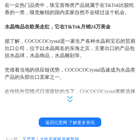
在一众热门品类中，珠宝首饰类产品就属于在
TikTok比较吃
香的一类，嗅觉敏锐的国内卖家自然不会错过这个机会。
水晶饰品在欧美走红，它在
TikTok月销24万美金
据了解，
COCOCOCrystal是一家生产各种水晶和宝石的贸易
出口公司，位于以水晶闻名的东海之滨，主要出口的产品包
括水晶球，水晶饰品，水晶雕刻等。
凭借着当地的供应链优势，
COCOCOCrystal迅速成为水晶类
产品的头部出口卖家之一。
在传统外贸模式日渐疲软的当下，
COCOCOCrystal果断选择
拥抱新趋势，并入驻TikTok注册了自家的品牌小店ABC Crys
tal DIY。
在
TikTok上，水晶饰品非常受欧美地区喜爱，相关标签#crys
返回亿恩网 了解更多资讯
tals目前拥有超200亿曝光量。
上一篇：
又严查！大批卖家账号被暂停