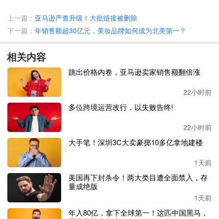
亚马逊上销售25年，却因为发票问题被关账号”。
上一篇：
亚马逊严查升级！大批链接被删除
下一篇：
年销售额超30亿元，美妆品牌如何成为北美第一？
显然，发票困住了一些老卖家，他们不能为此前的库存提供
有效的发票，账号就会有风险，也有卖家因发票问题无奈放
相关内容
弃销售。
跳出价格内卷，亚马逊卖家销售额翻倍涨
“我的一些存货多年来一直没有卖出去，而且这些存货有一
半没有新的发票，而现在的销售量也很小，我认为平台的多
22小时前
项费用很高，已经不值得去上架产品了，我在亚马逊上销售
多位跨境运营改行，以失败告终!
的时间不多了”。做了10多年的一位卖家无奈感叹。
22小时前
不止发票问题，其他问题也正引发老账号的危机。
大手笔！深圳3C大卖豪掷10多亿拿地建楼
有一位
卖家经营亚马逊已经
8年，最近他的帐户被关停，在
1天前
此之前该卖家的年销售额大约3000万美金（折合人民币超2
美国再下封杀令！两大类目遭全面禁入，存
亿元）。
量成绝版
1天前
11年老卖家介绍，亚马逊多年来一直在试图改变我的类目，
年入80亿，拿下全球第一！这匹中国黑马，
我的产品被放到婴儿和成人类目，现在我放弃抵抗了。