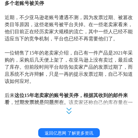
多个老账号被关停
近期，不少亚马逊老账号遭遇不测，因为发票过期、被篡改
类目等原因，这些老账号被平台关掉。在一些老卖家看来，
他们目前正在经历卖家大规模的流亡，其中一些人已经不能
适应当下的竞争机制，平台也已经不再需要他们了。
一位销售了
15年的老卖家介绍，自己有一件产品是2021年采
购的，采购后几天便上架了，在亚马逊上没有卖过，最后成
了库存。但前段时间平台却告知卖家产品的发票过期了，而
且系统不允许辩解，只是一再的提示发票过期，自己不知道
该如何应对。
后来
这位
15年老卖家的账号被关停，根据其收到的邮件来
看，过期发票就是问题所在。
该卖家还称自己的库存量在一
段时间内严重下降，将曾经
1500的库存量减少到200。
因为发票问题被封账号的卖家不止一位。有多位销售多年的
卖家反馈了这一问题。一位售卖二手车的卖家直言：
“亚马
返回亿恩网 了解更多资讯
逊要求提供二手书的发票太奇怪了，而难以想象的是，我在