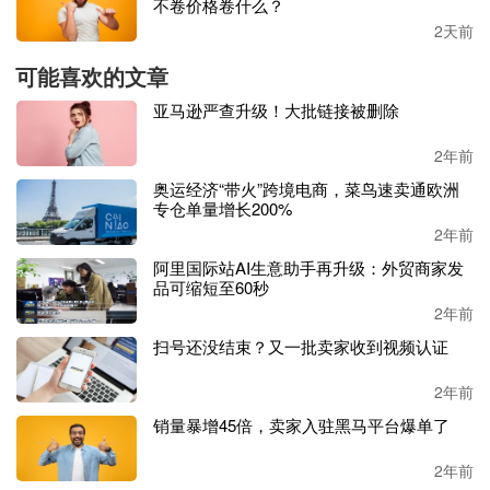
不卷价格卷什么？
2天前
也有
12年老卖家称，我的销售也走到头了，我给平台支付了
数十万美元的费用和邮费，他们现在还拿着我的钱，因为给
可能喜欢的文章
买家发了一封邮件，我的账户资金被冻结。令我吃惊的是，
亚马逊严查升级！大批链接被删除
有几个资深的TOP卖家也遇到了同样的问题，而这些问题都
是平台的问题，并不是卖家的问题。所以警告同行，把鸡蛋
2年前
放在一个篮子里之前，要想好怎么去面对它。
奥运经济“带火”跨境电商，菜鸟速卖通欧洲
专仓单量增长200%
许多老的亚马逊账号正在被关停。在一些老卖家看来，可能
2年前
是自己已经不再适应平台激烈的竞争规则，而
平台也举起了
斧头，正在砍掉这些老店铺
。他们呼吁亚马逊应该给老卖家
阿里国际站AI生意助手再升级：外贸商家发
品可缩短至60秒
一些优势，如果没有最初的小夫妻店就没有如今的亚马逊。
2年前
16年老卖家销售下降70%
扫号还没结束？又一批卖家收到视频认证
除了经历消亡的老账号，目前在售的部分老账号也在今年遇
2年前
到前所未有的打击，主要表现在销售额急剧下滑。
销量暴增45倍，卖家入驻黑马平台爆单了
16年老卖家讲述了自己的心酸：“
我不确定亚马逊到底发生
2年前