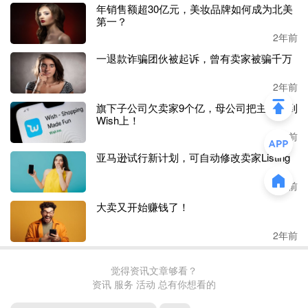
了什么，但我的销售额比去年下降了
70%
，而且我的销售额
年销售额超30亿元，美妆品牌如何成为北美
并不高，帐户健康评级正在下降。这是我
16年销售生涯中最
第一？
受打击的一年。
2年前
一退款诈骗团伙被起诉，曾有卖家被骗千万
我知道现在是夏天（淡季），但下跌
70%是一个很大的降
幅，似乎我的产品已经没有任何曝光。亚马逊的变化如此之
2年前
多，以至于很难说是什么原因导致了这种情况。”
旗下子公司欠卖家9个亿，母公司把主意打到
Wish上！
另一老卖家销量下降了大约
50%
，其称去年的总收入为
100
2年前
万美金，今年不会再有了，因为销售了7年的品牌突然不能
亚马逊试行新计划，可自动修改卖家Listing
卖了。该卖家认为亚马逊已经不再需要他的佣金和各项费用
了。
2年前
大卖又开始赚钱了！
“
我们在亚马逊上卖了十多年，从未见过如此低的销量。其
他平台的销售也正在下滑，但不像亚马逊这么快
。亚马逊上
2年前
的销售可能是广告出了问题，现在我们不知道应该试着找出
亚马逊的变化，还是在其他市场获得销售。
”有老卖家表
示。
觉得资讯文章够看？
资讯 服务 活动 总有你想看的
还有不少老卖家也反馈了销售额下降的现状，每个店铺的下