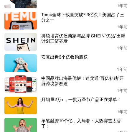
1年前
基于不同的阶段，
DTC商家可分为P0起步期、P1成长期与P
Temu全球下载量突破7.3亿次！美国占了三
分之一
2成熟期，不同的阶段目标、核心问题、增长策略等也不尽
1年前
相同。对于P0起步期商家而言，增长策略就应该聚焦在瞄准
目标市场、通过独立站搭建实现突破；聚焦核心品类、打造
持续培育优质商家与品牌 SHEIN“优品”出海
计划三箭齐发
明星产品快速切入且占位市场等四个方面。
1年前
汇付国际
-国际卡收单销售总监巩奕则为卖家们分享了“
出海
安克出近3个亿收购股权
必备：如何选择最优的支付方式
”，从支付对DTC品牌的重
要性、不同市场支付发展趋势、支付运营现状、如何让支付
1年前
为业务赋能以及如何选择支付服务商5个方面，向卖家阐述
中国品牌出海最优解！速卖通“百亿补贴”开
了支付环节在业务中的重要性。
辟跨境新赛道
1年前
巩奕认为
“支付的重要性，随着业务量的增长而逐渐提高”，
月销量2万+，一批万圣节产品正在爆单！
“支付不应该只是一个从属部门，应该作为一个业务驱动部
门，为业务赋能”；巩奕表示，卖家可以增加独立站海外本
1年前
地支付方式获取新客户，同时通过支付实现用户忠诚度计划
单笔融资10个亿，入局者：大热赛道太香
以促进用户复购。
了！