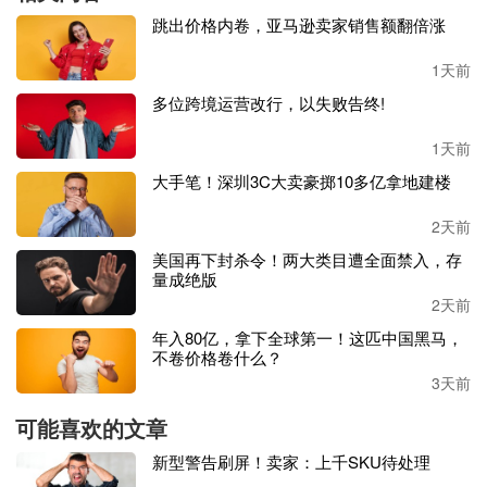
2360亿美元，营收超过1亿美元的品牌超过100个；平台的用
跳出价格内卷，亚马逊卖家销售额翻倍涨
户也已经超过6.75亿。
1天前
在分享结束后，
Felix Chen与Keychron COO谭淞元一起分享
多位跨境运营改行，以失败告终!
了“
3C出海品牌卖家增长故事
”，从3C出海卖家的角度，深
入浅出的为卖家们分析了当前的市场趋势。Similarweb数据
1天前
显示，作为一家专注于机械键盘的品牌，Keychron独立站月
大手笔！深圳3C大卖豪掷10多亿拿地建楼
均访问量在2023年时就稳定在了220万左右，其中自然流量
占比能达到90%以上。
2天前
美国再下封杀令！两大类目遭全面禁入，存
而后，
Meta大中华区电子商务总监胡文龙为大家带来了“
跨
量成绝版
境电商
DTC出海市场潜力及增长策略
”，从市场潜力及增长
2天前
策略两个方向，深入剖析了当前行业的发展机遇与挑战，并
年入80亿，拿下全球第一！这匹中国黑马，
分享了Meta与凯度咨询部门合作边编写的《跨境电商DTC全
不卷价格卷什么？
阶段增长策略白皮书》。
3天前
白皮书中提到：凭借消费者沟通与中长期品牌增长及建设上
可能喜欢的文章
优势突出，商家
DTC直营模式近年来迅猛增长；预计在2020
新型警告刷屏！卖家：上千SKU待处理
至2024年期间，中国跨境出口电商DTC规模复合年均增长率
达到12.7%。