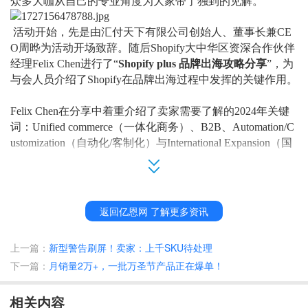
众多大咖从自己的专业角度为大家带了独到的见解。
活动开始，先是由汇付天下有限公司创始人、董事长兼CE
O周晔为活动开场致辞。随后Shopify大中华区资深合作伙伴
经理Felix Chen进行了“
Shopify plus 品牌出海攻略分享
”，
为
与会人员介绍了Shopify在品牌出海过程中发挥的关键作用
。
Felix Chen在分享中着重介绍了卖家需要了解的2024年关键
词：Unified commerce（一体化商务）、B2B、Automation/C
ustomization（自动化/客制化）与International Expansion（国
际拓展）。
Felix Chen表示，“一体化商务”是零售业的未来。一体化商
务不止使零售商能够提供更有温度的客户体验，还能优化运
返回亿恩网 了解更多资讯
营并做出数据驱动的决策；在提高消费者重复购买率、增加
品牌营业收入的同时，还能够提高品牌的客户保留率、降低
上一篇：
新型警告刷屏！卖家：上千SKU待处理
品牌的订单执行成本。
下一篇：
月销量2万+，一批万圣节产品正在爆单！
分享中还提到，
Shopify目前的业务已经遍布全球175个国
相关内容
家，商户数量达到数百万；去年Shopify的商家总销售额达到