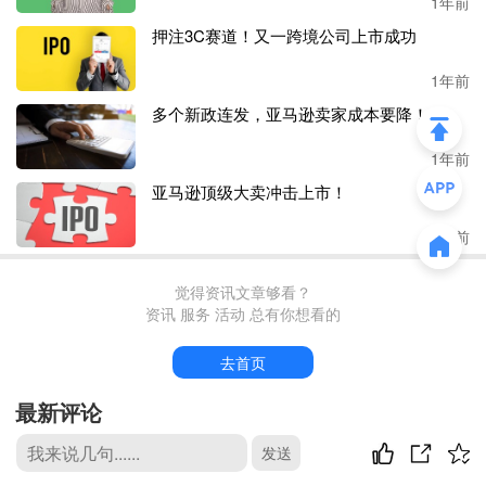
1年前
之后，
EN Media Facebook资深广告优化师马鸿运为大家带
押注3C赛道！又一跨境公司上市成功
来了“
Facebook广告架构与实战案例分析
”，详细介绍了Face
book的广告架构。在嘉宾为卖家朋友们答疑解惑后，本次活
1年前
动也画上了完美的句号。
多个新政连发，亚马逊卖家成本要降！
在当前的出海赛道中，
DTC模式凭借其独特的优势已经越来
1年前
越被众多卖家看到，而Keychron等国内外DTC品牌的火爆，
也让不少中国跨境卖家看到了“增长”新希望。在平台合规越
亚马逊顶级大卖冲击上市！
来越严格的今天，对于不少卖家朋友来说，DTC不失为一个
1年前
好的方向，在完善自己战略布局的同时，也让自己的出海之
路走的更稳。
觉得资讯文章够看？
资讯 服务 活动 总有你想看的
去首页
最新评论
发送