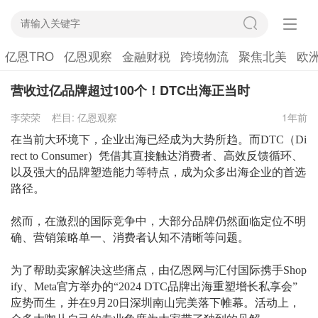
亿恩TRO
亿恩观察
金融财税
跨境物流
聚焦北美
欧
营收过亿品牌超过100个！DTC出海正当时
李荣荣
栏目:
亿恩观察
1年前
在当前大环境下，企业出海已经成为大势所趋。而
DTC（Di
rect to Consumer）凭借其直接触达消费者、高效反馈循环、
以及强大的品牌塑造能力等特点，成为众多出海企业的首选
路径。
然而，在激烈的国际竞争中，大部分品牌仍然面临定位不明
确、营销策略单一、消费者认知不清晰等问题。
为了帮助卖家解决这些痛点，由亿恩网与汇付国际携手
Shop
ify、Meta官方举办的“2024 DTC品牌出海重塑增长私享会”
应势而生，并在9月20日深圳南山完美落下帷幕。活动上，