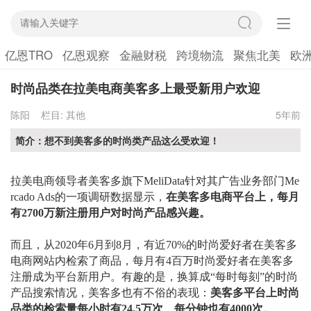
亿恩TRO
亿恩观察
金融财税
跨境物流
聚焦北美
欧
时尚品类在拉美电商美客多上最受新用户欢迎
陈阳
栏目:
其他
5年前
简介：想不到美客多的时尚类产品这么受欢迎！
拉美电商领导者美客多旗下
MeliData
针对其广告业务部门
Me
rcado Ads
的一项调研数据显示，
在美客多电商平台上，每月
有
2700万新注册用户对时尚产品感兴趣。
而且，从
2020年6月到8月，有近70%的时尚爱好者在美客多
电商网站内检索了商品，每月有4百万时尚爱好者在美客多
注册成为平台新用户。有趣的是，换算成“每时每刻”的时尚
产品搜索情况，美客多也有不俗的表现：
美客多平台上时尚
品类的检索量每小时有
24.5万次、每分钟也有4000次。