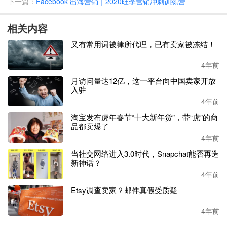
下一篇：
Facebook 出海营销｜2020旺季营销冲刺训练营
趋势：既求时尚，更要舒适
相关内容
从搜索量来看，美客多时尚品类中检索频次最高的是
鞋类产
又有常用词被律所代理，已有卖家被冻结！
品
，相关产品每月的点击量达到了
3000万次，相比于汽车和
卡车更受欢迎；
包包和钱包
每月也有
650万次搜索量，优于
4年前
视频游戏机的表现；
长裤
的月度搜索量直指
600万次，关注
月访问量达12亿，这一平台向中国卖家开放
度高于智能手表。
入驻
4年前
从销售额来看，美客多主要的畅销品类为鞋类产品，贡献了
淘宝发布虎年春节“十大新年货”，带“虎”的商
28%的销售额；其次是内衣，销售额占比为12%；箱包，占
品都卖爆了
比9%；裤装，占比8%；最后是短袖和衬衣，占比5%。
4年前
当社交网络进入3.0时代，Snapchat能否再造
而新冠疫情的持续不散和长久的居家隔离让穿着的舒适性也
新神话？
成为了消费者购物的首要考量。
美客多巴西市场的高级副总
4年前
裁
Fernando Yunes
说道：
“在新冠疫情引发的社交隔离期间，
Etsy调查卖家？邮件真假受质疑
舒适休闲服装如长袖运动衫的需求量相比以前增长了
3倍。
而且，这类产品是平台吸引时尚买家的第三大来源，也是平
4年前
台内排名第七的畅销产品。
”