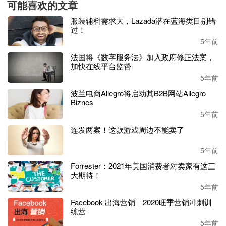
可能喜欢的文章
MeliData
的此次调研数据还显示，
90%的时尚爱好者在搜寻
服装辅料需求大，Lazada潜在蓝海类目别错
相关产品时没有特定的品牌偏好
，
Fernando Yunes
解释说：
过！
“这就为许多中小卖家提供了机遇。”
5年前
法国将《数字服务法》加入政府修正法案，
晚间
7点至11点是销售时尚产品的“黄金4小时”
加快在线平台监督
5年前
数据显示，美客多的时尚品类消费者每年平均进行
3次在线
波兰电商Allegro将启动其B2B网站Allegro
购买，平均订单价值为92雷亚尔（约合人民币112.72元），
Biznes
平均购买3件产品。
此外，在时尚消费中，
30%的消费者都
5年前
是忠实买家。
连发两案！这款游戏周边不能卖了
同样值得注意的是，
58%的时尚产品消费者为女性，并且大
5年前
部分（54%）年龄在25-44岁之间。
晚上
7点到11点
是时尚品
类最畅销的时间段，有
29%
的购买都在这一时段进行。
Forrester：2021年美国消费者对卖家有这三
大期待！
拉美市场的时尚产品销量潜力如此之大，感兴趣的卖家可以
5年前
多多留意，准确把握消费者需求才能
“决胜千里之外”！
Facebook 出海营销｜2020旺季营销冲刺训
练营
5年前