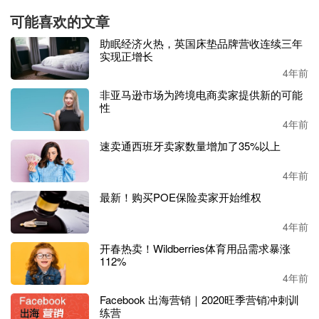
式。
可能喜欢的文章
助眠经济火热，英国床垫品牌营收连续三年
1、赛维：三年进账超百亿，15个品牌营收过亿
实现正增长
4年前
有棵树、通拓科技、傲基和赛维是跨境圈的知名大卖，被称
非亚马逊市场为跨境电商卖家提供新的可能
为
“华南城四少”，在有关上市的讨论上，4者或许有共同话
性
题，或者说都有共同的目标。
4年前
速卖通西班牙卖家数量增加了35%以上
众所周知，有棵树以及通拓科技已经上市成功，低调的傲基
一度传出拟上市消息，而正在上市中的赛维，刚回复了
深交
4年前
所的
第三轮
例行
问询
，
貌似距离上市成功又近一步了。
最新！购买POE保险卖家开始维权
赛维时代此次
IPO预计募集资金6.22亿元，将用于供应链、
4年前
物流仓储、品牌渠道等方面的建设。作为出口跨境品牌电
商，
赛维拥有
Ekouaer、Avidlove、Homdox、Coocheer、A
开春热卖！Wildberries体育用品需求暴涨
112%
NCHEER 等多个品牌
，主要通过
Amazon、Wish、eBay、
Walmart 等第三方电商平台经营服饰配饰、百货家居、运动
4年前
娱乐、数码汽摩等品类产品，业务覆盖美国、德国、英国等
Facebook 出海营销｜2020旺季营销冲刺训
多个国家和地区。
练营