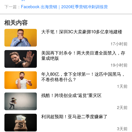
断增长的背景下
,我国跨境电商出口行业未来仍有巨大的发
下一篇：
Facebook 出海营销｜2020旺季营销冲刺训练营
展空间。
相关内容
身处跨境生存链条上的芸芸奋斗者乘势而上，除了风光无限
的大卖，还有数不清的中小企业，伴随跨境生态发生翻天覆
大手笔！深圳3C大卖豪掷10多亿拿地建楼
地的变化，越来越多中国出海企业加速新旧动能转换，助力
中国经济持续快速生长，并在转型升级中，形成反向输出世
17小时前
界的能力。
美国再下封杀令！两大类目遭全面禁入，存
量成绝版
19小时前
排队上市中的跨境大卖们！
年入80亿，拿下全球第一！这匹中国黑马，
不卷价格卷什么？
拟上市的跨境大卖名单中，既有赛维、致欧、遨森等知名大
1天前
卖，也有
千案科技、追觅科技、华宝新能源等低调数钱者，
残酷！跨境创业成“返贫”重灾区
在他们的公开资料中，业绩、经营品类等一览无余。
2天前
条条大路通罗马，对比这些大卖的发展史，我们会发现每个
利润超预期！亚马逊二季度赚麻了
大卖都有自己独特的成长历程，但大卖们登上跨境顶峰的秘
诀也会有共通之处，下面笔者将通过拟上市大卖的公开资
3天前
料，试图还原大卖的成长轨迹，并探讨跨境出海的最佳方