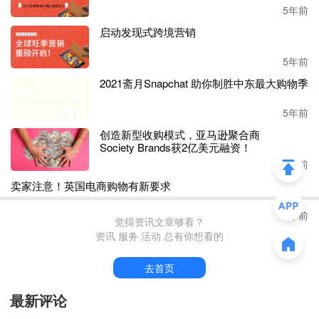
5年前
细看赛维的
4大主营品类，我们可以发现服饰配饰是赛维的
启动发现式跨境营销
主要营收来源，2021年上半年营收超过15亿。
5年前
2021斋月Snapchat 助你制胜中东最大购物季
5年前
创造新型收购模式，亚马逊聚合商
Society Brands获2亿美元融资！
4年前
卖家注意！英国电商购物有新要求
4年前
自
2018 年、2019 年、2020 年和 2021 年 1-6 月，赛维营收分
别为22.45亿元、28.78亿元、52.53亿元、29.06亿元，三年半
觉得资讯文章够看？
进账超百亿。
资讯 服务 活动 总有你想看的
值得称道的是，赛维在业务规模扩大的同时实现运营效率的
去首页
持续提升，成功在
2019年扭亏为盈，并在2020年实现业绩
大幅增长，细分来看，赛维2018年、2019 年、2020 年和 20