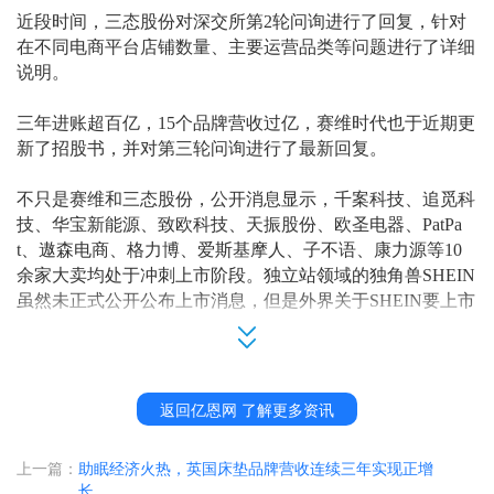
近段时间，三态股份对深交所第
2轮问询进行了回复，针对
在不同电商平台店铺数量、主要运营品类等问题进行了详细
说明。
三年进账超百亿，
15个品牌营收过亿
，
赛维时代
也于近期
更
新了招股书，并对第三轮问询进行了
最新
回复。
不只是赛维和三态股份，公开消息显示，千案科技、追觅科
技、华宝新能源、致欧科技、天振股份、欧圣电器、
PatPa
t、遨森电商、格力博、爱斯基摩人、子不语、康力源等10
余家大卖均处于冲刺上市阶段。独立站领域的独角兽SHEIN
虽然未正式公开公布上市消息，但是外界关于SHEIN要上市
的消息频频传来，业内人士也均猜测SHEIN的归宿也是上
市。
跨境电商已经被
“上市”、“融资”等关键词包了场、刷了屏。
返回亿恩网 了解更多资讯
跨境大卖俨然变成
资本的宠儿
，背后是基于新消费场景的新
经济模式的跨境电商行业在蓬勃发展，
受益于全球跨境电商
上一篇：
助眠经济火热，英国床垫品牌营收连续三年实现正增
行业及我国制造业的整体发展，在跨境电商市场整体规模不
长