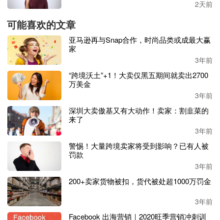
2天前
周日还要补班，年初四就要上班了。路上来回两天，放假只
有3天，打工人太难了。”
可能喜欢的文章
亚马逊再与Snap合作，时尚品类或成最大赢
而在产业链的上游，工厂放假来得更早。
家
3年前
有卖家发现，部分供应商
1月1日就开始放假了，直到2月1日
“跨境沃土”+1！大卖仅黑五期间就卖出2700
才上班。不少供应商的放假时间都在这前后，同时年关接近
万美金
物流也将减速，卖家需要把握住这几天时间尽快备货及储备
3年前
包材等。
深圳大卖傲基又有大动作！卖家：割韭菜的
来了
此外，还有亚马逊卖家提醒同行，在春节放假前，做好
FBA
3年前
发货追踪单号回填、检查店铺扣费信用卡是否到期、两步认
证的手机号码和验证APP检查等工作。
警惕！大量跨境卖家将受到影响？已有人被
罚款
这几天可能还有一波小伙伴要开启年假模式，亚马逊又降库
3年前
容，加上美国暴风雪影响，卖家出货和末端配送都面临着一
200+卖家货物被扣，货代被处超1000万罚金
定的挑战，有人吐槽：
“不放假也无事可做！”
3年前
亚马逊又降库容，卖家：不让做了吗？
Facebook 出海营销｜2020旺季营销冲刺训