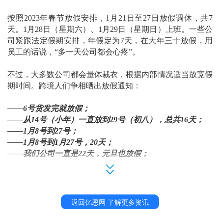
按照
2023年春节放假安排，1月21日至27日放假调休，共7
天。1月28日（星期六）、1月29日（星期日）上班。一些公
司紧跟法定假期安排，年假定为7天，在大年三十放假，用
员工的话说，“多一天公司都会心疼”。
不过，大多数公司都会量体裁衣，根据内部情况适当放宽假
期时间。跨境人们争相晒出放假通知：
——6号货发完就放假；
——从14号（小年）一直放到29号（初八），总共16天；
——1月8号到27号；
——1月8号到1月27号，20天；
——我们公司一直是22天，元旦也放假；
——农历二十七放假，正月初七上班；
从业内的反馈看，
放假
10天至15天的公司占多数，加上电商
可以移动办公的属性，许多公司都不吝在春节这个重大节日
返回亿恩网 了解更多资讯
多放两天假
，只要做好店铺日常运营就好了，毕竟假期看店