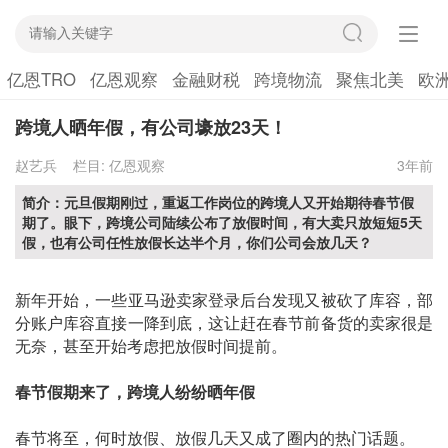
亿恩TRO
亿恩观察
金融财税
跨境物流
聚焦北美
欧
跨境人晒年假，有公司壕放23天！
赵艺兵
栏目:
亿恩观察
3年前
简介：元旦假期刚过，重返工作岗位的跨境人又开始期待春节假
期了。眼下，跨境公司陆续公布了放假时间，有大卖只放短短5天
假，也有公司任性放假长达半个月，你们公司会放几天？
新年开始，一些亚马逊卖家登录后台发现又被砍了库容，部
分账户库容直接一降到底，这让赶在春节前备货的卖家很是
无奈，甚至开始考虑把放假时间提前。
春节假期来了，跨境人纷纷晒年假
春节将至，何时放假、放假几天又成了圈内的热门话题。