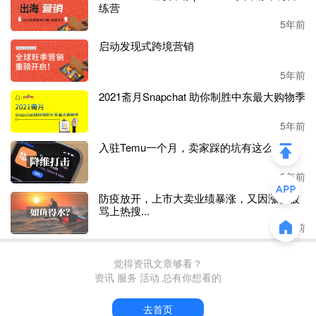
练营
昨天，有不少卖家发现亚马逊又降库容。新的一年，平台果
5年前
然还在延续之前熟悉的操作！
启动发现式跨境营销
根据各自的情况，本次卖家被降库容的比例不尽相同。有卖
5年前
家被降了几千的库容，也有卖家称库容从两万五降到了三千
2021斋月Snapchat 助你制胜中东最大购物季
多。
5年前
无论降量多少，在卖家年底备货之际调整库容，这引发了大
入驻Temu一个月，卖家踩的坑有这么多？
家的集体吐槽。一位卖家很是无奈：
“
库容又降了，何时才
能放开啊
？
”另一同行直言：“
亚马逊又缩减库容，不让卖家
3年前
做了吗
？
”
防疫放开，上市大卖业绩暴涨，又因涨价被
骂上热搜...
实际上，近期亚马逊基本每周都在砍库容，有时甚至一周两
3年前
次。亚马逊库容政策的频繁调整，让部分卖家发货都不知道
从何做起。
觉得资讯文章够看？
资讯 服务 活动 总有你想看的
一位卖家介绍，最近一个月亚马逊每周都在砍库容，之前有
9000多现在只有2000多，而且是超标的状态，正常FBA无法
去首页
创建货件。由于发货比较急，又遇到亚马逊的补货数量限