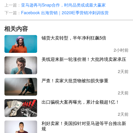
已经成了行业标配。甚至有老板给员工放了
23天假，接近一
上一篇：
亚马逊再与Snap合作，时尚品类或成最大赢家
个月了。
下一篇：
Facebook 出海营销｜2020旺季营销冲刺训练营
除了公司放假时间长，另一类让人羡慕的运营，就是公司允
相关内容
许假期不看店的。
一位卖家就表示，自家是小公司，春节带
薪放假
16天，假期从1月14日到29日，工资正常发，关键是
铺货大卖转型，半年净利狂飙5倍
纯放假，运营完全不用管理店铺。
2小时前
仅不用管店铺这一条，就让许多运营羡慕不已。一位运营表
美线迎来新一轮涨价潮！大批跨境卖家承压
示公司放假
21天，但是需要处理店铺的事情，对于这种完全
意义上的放假十分向往。“太羡慕了，不用管理店铺才叫真
2天前
正放假，入行几年每日都要看店铺，感觉就没真正意义上休
严查！卖家大批货物被扣损失惨重
息过。”另一位运营也十分感慨。
2天前
没有对比就没有伤害。上周，
广州一跨境公司发布了春节放
出口骗税大案再曝光，累计金额超1亿！
假通知，其春节放假时间为
1月21日（周六）-1月25日（周
三），共放假5天。
2天前
利好卖家！美国拟针对亚马逊等平台推出新
通知一出，该公司员工十分不满。
“还有比我们公司更坑的
规
吗？自从单休之后节假日假期就少得可怜，春节才放5天，