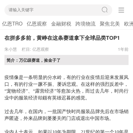
亿恩TRO
亿恩观察
金融财税
跨境物流
聚焦北美
欧
在拼多多前，黄峥在这条赛道拿下全球品类TOP1
朱小慧
栏目:
亿恩观察
1年前
简介：万亿级赛道，捡金子了
疫情像是一条明显的分水岭，有的行业在疫情后迎来发展风
口，有的行业一蹶不振、屡诉悲观。在这样的强烈反差中，
“宠物经济”、“露营经济”等愈加火热，而过去几年，时尚行
业中的服装经济却颇有英雄迟暮的感觉。
过去几年，在国内，一批国产快时尚服装品牌先后在市场销
声匿迹，外来品牌则屡屡关闭门店或退出中国市场。
业内人士表示，如果以
10年为期限，21世纪的第一个10年是