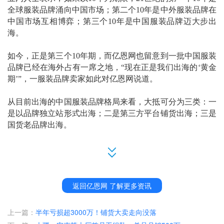
全球服装品牌涌向中国市场；第二个10年是中外服装品牌在
中国市场互相博弈；第三个10年是中国服装品牌迈大步出
海。
如今，正是第三个
10年期，而亿恩网也留意到一批中国服装
品牌已经在海外占有一席之地，“现在正是我们出海的‘黄金
期’”，一服装品牌卖家如此对亿恩网说道。
从目前出海的中国服装品牌格局来看，大抵可分为三类：一
是以品牌独立站形式出海；二是第三方平台铺货出海；三是
国货老品牌出海。
海外服装市场的大佬们
若要提中国服装品牌，
SHEIN一定在榜上，作为中国快时尚
独角兽的代名词，
2008年成立
时，它并未快速成名，当时其
返回亿恩网 了解更多资讯
主要产品是婚纱。
上一篇：
半年亏损超3000万！铺货大卖走向没落
2015年前后
，
公司创始人从婚纱转向快时尚服装赛带，
SHE