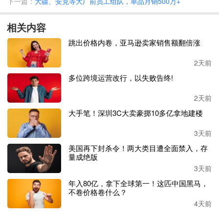
下一篇：
大疆、安克等大厂前员工组队，单品月销500万+
IN
这一品牌名也正式面世，并以此在海外
出道，
之后便开始
在
增长
的
快车道
中行驶
。
相关内容
有数据显示，自
2016年
起，
SHEIN的收入便逐年呈倍数级增
跳出价格内卷，亚马逊卖家销售额翻倍涨
长
。
2020年之后更是大爆发，
英国《金融时报》
曾报道称，
其
2021年-2023年的单年利润数额已经达到十亿美元级别
。
2天前
多位跨境运营改行，以失败告终!
SHEIN的成功也让更多中国品牌卖家嗅到了海外服装市场的
诱人香味。
2天前
大手笔！深圳3C大卖豪掷10多亿拿地建楼
因此，可以很明显地察觉到，越来越多中国服装品牌选择出
海，并在近几年中屡创佳绩。
3天前
美国再下封杀令！两大类目遭全面禁入，存
JJ
’
s
House
：
黄峥创办，一度成为全球品类第一
量成绝版
3天前
很少有人提到这个服装品牌，其实它也并非来自于
2020年，
年入80亿，拿下全球第一！这匹中国黑马，
而是诞生于2010年。
不卷价格卷什么？
4天前
彼时，婚纱在跨境电商界是极抢手、需求极高的品类，因此
与
SHEIN的前身一样，JJ's House是最早一批以婚纱为主要产