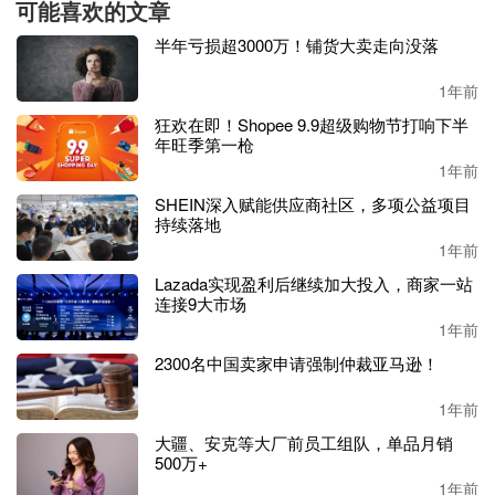
可能喜欢的文章
品出海的品牌，而其就是来自全国最大的婚纱产业带——苏
半年亏损超3000万！铺货大卖走向没落
州，这是JJ's House的“户口资料”。
1年前
更有意思的是，这一品牌与拼多多的创始人黄峥颇有渊源。
狂欢在即！Shopee 9.9超级购物节打响下半
2010年9月，跨境电商婚纱品牌JJ'SHouse面世，仅半年，该
年旺季第一枪
业务收入就占到了彼时母公司的一半。2011年，黄峥成立苏
1年前
州乐贝科技有限公司，将JJ'SHouse归入这家新公司。
SHEIN深入赋能供应商社区，多项公益项目
持续落地
据悉，彼时，
JJ'SHouse带来的收益养活了黄峥手下多个公
1年前
司。到2016年初，JJ'SHouse婚纱业务销售额超过兰亭集势，
成为全球最大的婚纱电商品牌。媒体报道称，JJ'SHouse当时
Lazada实现盈利后继续加大投入，商家一站
连接9大市场
的月交易流水达到上千万元，日单量数千。
1年前
此后
SHEIN创始人转道，从婚纱跑到了
快时尚女装
，
SHEIN
2300名中国卖家申请强制仲裁亚马逊！
也是从那时候开始一步步走成如今的千亿美元独角兽。
1年前
JJ'sHouse仍在做老行当，不过也已从婚纱礼服辐射到派对礼
大疆、安克等大厂前员工组队，单品月销
服、配饰、鞋包等产品。有数据指出，目前该品牌拥有2000
500万+
+SKU。
1年前