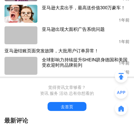
亚马逊大卖出手，最高送价值300万豪车！
1年前
从独立站流量来看，
Similarweb数据显示，JJ'sHouse的品牌
亚马逊出现大面积广告系统问题
网站jjshouse.com在美国婚礼网站访问量榜中排第5。7月，该
网站的总访问量达到590万，而近三个月的月均访问量达到5
1年前
67万。
亚马逊结账页面突发故障，大批用户订单异常！
凭借着婚纱礼服这一相对小众的产品，
JJ'sHouse在服装出海
全球影响力持续提升SHEIN跻身德国和美国受欢迎时尚品牌前
1年前
列
赛道，可以称之为隐形冠军，且近年来其出现在多个中国出
海品牌影响力榜单中。
1年前
觉得资讯文章够看？
Cider：成立一年便成估值10亿的独角兽
资讯 服务 活动 总有你想看的
这应该是大多数出海卖家耳熟能详的品牌了。它成立的时间
去首页
比
SHEIN晚了十余年，
2020年
成立后，在不到一年的时间
最新评论
里，它就
完成了四次融资
，
总额
超
1.3亿美元
，
而投资者
中，不仅有投过
SHEIN和Anker的IDG
，
还有
投资过
Faceboo
k、Twitter等
社媒
巨头的
硅谷风投神话
A16Z
等。