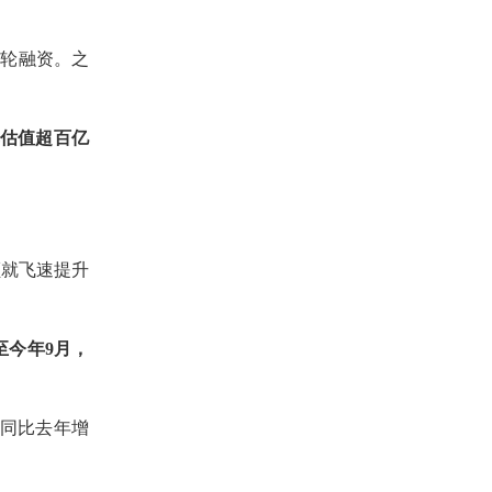
A轮
融资。之
估值超百亿
额
就
飞速提升
至
今
年
9月，
，同比去年增