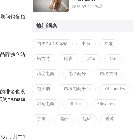
2026-07-31 13:47
促期间
销售额
热门词条
阿里巴巴国际站
中东
功能
从品牌独立站
塔吉特
晚宴
买家
Otto
印度电商
电子商务
跨境支付
电子烟
跨境电商平台
Wildberries
S榜的排名也没
识为“
Amazo
时尚电商
Flipkart
Aliexpress
京东
选品
起诉
香港
.55万，其中
1