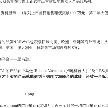
19年云鲸智能在市面上正式推出首款扫地机器人产品
J1
系列。
。资料显示，
J1
系列上市
首日销售额便突破
1000万元
，
第二年
大
能的品牌NARWAL也
积极拓展
北美、欧洲、亚洲等
海外市场
。
美国、英国、澳大利亚、日韩等市场都设有独立站。
电商平台——亚马逊。
AL的产品在亚马逊“Robotic Vacuums（扫地机器人）”类目B
月才上架的产品就能做到月销超过2000台的成绩，还被平台标
11月narwal.com的访问量达到57.8万，近三个月的平均访问量达到86