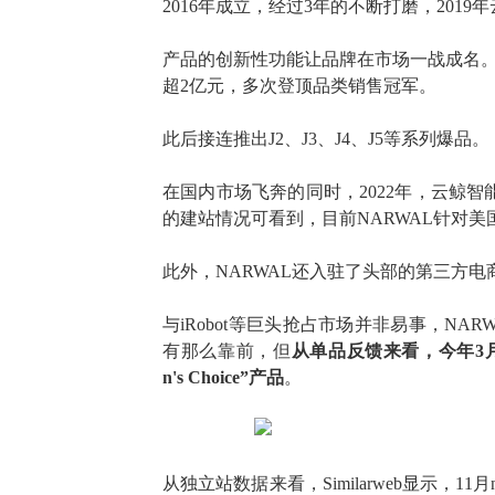
2016年成立，经过3年的不断打磨，20
产品的创新性功能让品牌在市场一战成名
超
2亿元
，
多次
登顶
品类销售冠军
。
此后
接连推出
J2、J3、J4、J5等
系列
爆品。
在国内市场飞奔的同时，
2022年，云鲸智
的建站情况可看到，目前
NARWAL针对
此外，
NARWAL还入驻了头部的第三方
与
iRobot等巨头抢占市场并非易事，NARW
有那么靠前，但
从单品反馈来看，今年
3
n's
Choice
”
产品
。
从独立站数据来看，
Similarweb显示，