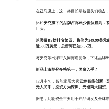
在亚马逊上，这一类目长期被巨头们稳占
比如
安克旗下的品牌占席虽少但位置高，
巨头。
以
类目
BS榜排名第四、售价为249.99美
近500万美元，总留评已达6.57万
。
与安克等出海巨头同赛道竞争，下述品牌
新品上市即登多榜第一
，国资入手了
12月中旬，智能家居大卖
云鲸智能创新（
元人民币，
投资方为深圳、无锡两大国资
据悉
，此轮资金主要用于产品研发及全球