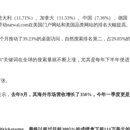
、意大利（11.71%）、加拿大（11.53%）、中国（7.36%）、德国（
带动
narwal.com在美国门户网站和美国品类网站的排名大幅提高
上个月推动了39.23%的桌面访问，自然搜索排名第二，占29.85%
来，“narwal”关键词在全球的搜索量就不断上涨，尤其是每年下半年
扩张
。
表示
，
去
年
9月，
其
海外
市场
营收增长了
350%
，
今年一季度
更是
台
kickstarter，最终以超过目标3805%的成绩拿下超114万美