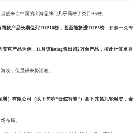
，当然来自中国的出海品牌们几乎霸榜了类目
BS榜。
有两款产品长期位列
TOP10榜，甚至能挤进TOP5榜
，超越一众
元的安克产品为例，11月该listing售出超2万台产品，按此计算
出海晚，但显得来势汹汹。
深圳）有限公司（以下简称
“云鲸智能”）拿下其第九轮融资，
。
市场布局。