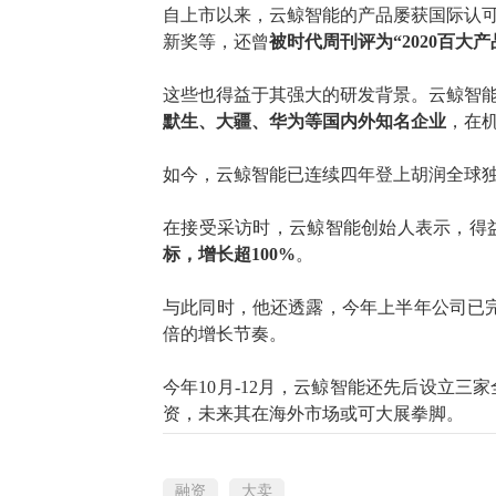
自上市以来，云鲸智能的产品屡获国际认
新奖等，还曾
被时代周刊评为
“2020百
这些也得益于其强大的研发背景。云鲸智
默生、大疆、华为等国内外知名企业
，在
如今，云鲸智能已
连续四年登上胡润全球
在接受采访时，
云鲸智能创始人
表示，得
标，增长超
100%
。
与此同时，他还透露
，
今年
上半年
公司已
倍的增长节奏。
今年
10月
-
12月
，
云鲸智能还先后设立
三家
资，未来其在海外市场或可大展拳脚。
融资
大卖