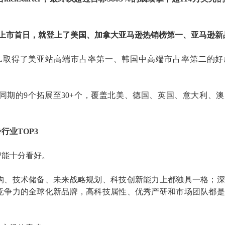
上市首日，就登上了美国、加拿大亚马逊热销榜第一、亚马逊新
L
取得了
美亚站
高端市占率第一、韩国中高端市占率第二的好
同期的
9个拓展至30
+
个，覆盖北美、
德国、英国、意大利、
澳
身行业
TOP3
智能十分看好。
构、技术储备
、
未来战略规划
、
科技创新能力
上都独具一格
；
深
竞争力的
全球化
新品牌
，
高科技属性、优秀产研和市场团队都是