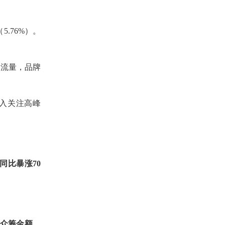
5.76%）。
。
的流量
，
品牌
便进入关注高峰
同比
暴涨
70
元的众筹金额，