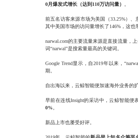
0月爆发式增长（达到110万访问量）
。
前五名访客来源市场为美国（
33.25%）
其中美国市场的访问量增长了
146%
，
这也
narwal.com的主要流量来源是直接流量，
词
“narwal”是搜索量最高的关键词。
Google Trend显示，自2019年以
期。
自出海以来，
云鲸
智能便加速
海外业务
的
早前在
连线
Insight
的采访中，
云鲸
智能便
0%
。
新品上市也屡受好评。
2019年，云鲸智能的
新品登上知名众筹平