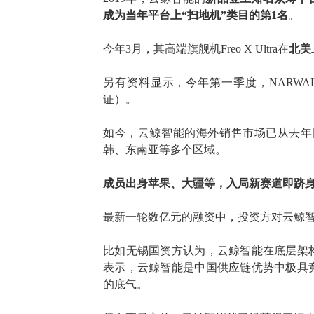
成为当年平台上“扫地机”类目的第1名
。
今年
3月，
其
高端旗舰机
Freo X Ultra在
北美
另有资料显示，今年
第一季度
，
NARWA
证）
。
如今，云鲸智能的
海外销售
市场已
从去年
韩、东南亚等多个区域。
成员出身苹果、大疆等，入局新赛道即跻
最新一轮数亿元的融资中，投资方对云鲸
比如
无锡国资方
认为
，
云鲸智能
在底层架
表示，
云鲸智能是
中国供应链优势
中极具
的
底气。