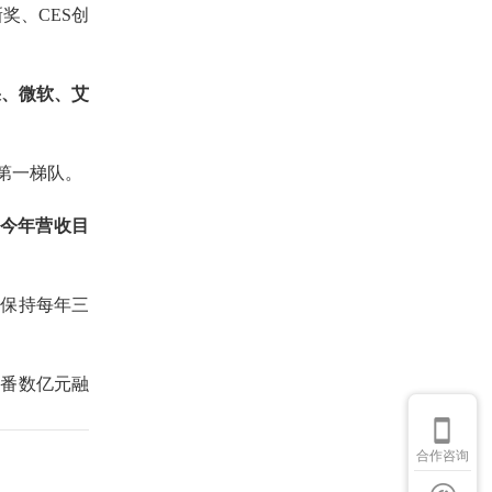
新奖、
CES创
果、微软、艾
第一梯队。
今年营收目
来
保持每年三
此番数亿元融
合作咨询