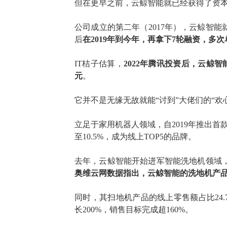
但在更早之前，云鲸智能就已经获得了资
公司成立的第二年（
2017年），云鲸智
后
在
2019年到今年，再拿下7轮融资，
IT桔子
估算
，
2022年腾讯投资后，云鲸智
元
。
它并不是无缘无故就能
“讨到”大佬们的“欢
立足
于
家用机器人领域
，
自
2019年推出首
至
10.5%，成为线上TOP5的品牌。
去
年，云鲸
智能开始
进军智能洗地机领域
奥维云网数据
指出
，
云鲸智能的
洗地机
产
同时，其
扫地机
产品的
线上零售额占比
24
长200%，销售目标完成超160%。