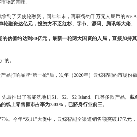
本市场的青睐。
能就拿到了天使轮融资，同年年末，再获得约千万元人民币的
Pre-
多次单轮融资达亿元，投资方不乏红杉、字节、源码、腾讯等大佬
。
能
的
估值约
达到
80亿元，
最新一
轮两大国资
的入局，直接加持其
心”的。
款产品打响品牌“第一枪”后，次年（2020年）
云鲸智能
的
市场份
，
先后
推出了智能洗地机
S1、S2、S2 Island、F1等多款产品。
截
品的
线上零售额市占率为
7.03%，
已
跻身行业前三
。
.77%
。
今年
“
双
11
”
大促中
，云鲸智能全渠道销售额突破
17亿元