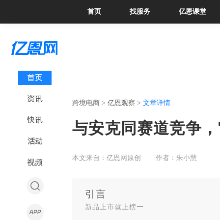
首页
找服务
亿恩课堂
首页
资讯
跨境电商 >
亿恩观察 >
文章详情
快讯
与安克同赛道竞争，
活动
本文来自：亿恩网原创
作者：朱小慧
视频
引言
新品上市就上榜一