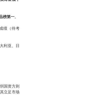
品榜第一
。
成绩
（
待考
大利亚、日
圳国资方
则
其立足市场