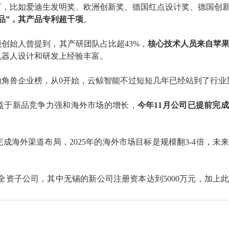
可，比如爱迪生发明奖、欧洲创新奖、德国红点设计奖、德国创
大产品”，其产品专利超千项
。
能创始人曾提到，其
产研团队占比
超
43%，
核心技术人员来自苹
机器人设计和研发上经验丰富。
独角兽企业榜
，
从
0
开始，云鲸智能不过短短几年已经站到了
行业
益于新品竞争力强和海外市场的增长，
今年
11月公司已
提前完成
完成海外渠道布局
，
2025年
的海外市场目标是规模翻
3-4
倍
，
未
全资子公司
，
其中无锡的新公司
注册资本
达到
5000万元
，
加上