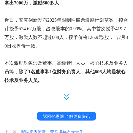
拿出
7000万，激励600多人
近日，
安克创新发布
2025年限制性股票激励计划
草案
，拟合
计授予
524.62万股，占总股本的0.99%。其中首次授予419.7
万股，激励人数不超过608人，授予价格126.9元/股
，与
7月3
0日收盘价一致。
本次
激励对象涉及董事、高级管理人员、核心技术及业务人
员等
，
除了
1名董事和1位财务负责人，其他606人均是核心
技术及业务人员。
首次授予的业绩考核年度为
2025年-2026年两个会计年度，
返回亿恩网 了解更多资讯
每个会计年度考核一次，以达到业绩考核目标作为激励对象
上一篇：
影响卖家流量！亚马逊将有大动作
当年度的归属条件之一
。