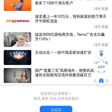
家多了1325个潜在客户
12个月前
这五年间的
净利润分别为
8.56亿元、9.82亿元、11.43亿元、
速卖通上一年10万台，智利家庭的客厅离不
开中国机顶盒
16.15亿元、21.14亿元，净利润规模扩大2.47倍，展现出强
12个月前
劲的盈利能力和市场扩张能力
。
猛攻3200亿级电商市场，Temu广告支出飙
升110%！
2025年第一季度，公司营收60亿元，同比增长37%；扣非后
12个月前
净利润4.4亿元，同比增长39.36%，延续了2024年的高增长
主动出击！一批中国卖家加速扩张
趋势。
目前来看，安克创新未来
高质增长仍具潜力。
12个月前
国产“度夏三宝”风靡海外，便携风扇、遮阳
首先，公司的
储能、安防等核心品类
在高速增长
，扫地机业
篷和太阳镜淘宝境外销量突破百万
务短板亦在积极补齐
20
24年重回高增
，
同比
增长
75%；
12个月前
觉得资讯文章够看？
其次，
新品
创造新的增长曲线，公司的
UV打印机众筹2个月
资讯 服务 活动 总有你想看的
以4676万美元收官，登顶Kickstarter平台历史第一，后续有
望成为又一强劲增长引擎；
去首页