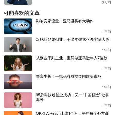
3天前
元。
可能喜欢的文章
影响卖家流量！亚马逊将有大动作
1年前
安克创新股权激励覆盖大量核心业务人员，进一步强化了员
双胞胎兄弟创业，干出年销10亿多宠物大牌
工的积极性，绑定核心人才队伍有助于公司长远发展，授予
价较公告当日无折价也彰显了公司业绩持续发展的信心。
1年前
从副业干到主业，宝妈做亚马逊年入7位数
作为国内全球化消费电子品牌龙头企业，
安克创新
近年营收
1年前
与利润均呈现稳健增长态势，
2024年业绩增速尤为显著
，营
野蛮生长！一批品牌成功突围欧美市场
收同比增速达
41.14%，创近五年新高，净利润同比增长30.9
3%。
1年前
95后科技迷创业成功，又一“中国智造”火爆
海外
2020
年至
2024年
，
公司
营收分别为
93.53亿元、125.74亿元、
1年前
142.51亿元、175.07亿元、247.10亿元
。
从
93.53亿元增长至2
OKKI AiReach上线1个月：平均每个外贸商
47.10亿元
，五年间营收规模扩大
2.64倍，