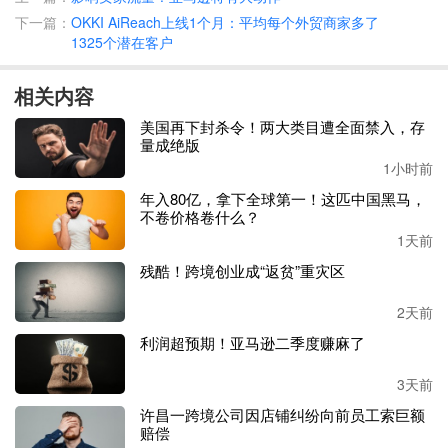
下一篇：
OKKI AiReach上线1个月：平均每个外贸商家多了
1325个潜在客户
第一个归属期
50%，以2024年为基数，2025年营收或扣非净
利润增速不低于10%；第二个归属期50%，以2024年为基
相关内容
数，2026年营收或扣非净利润增速不低于20%。如果本次激
美国再下封杀令！两大类目遭全面禁入，存
励在2025年三季报公告后授出，则考核期为2026-
20
27年，2
量成绝版
1小时前
027年考核目标为，以
20
24年为基数，营收或扣非净利润增
年入80亿，拿下全球第一！这匹中国黑马，
速不低于30%。
不卷价格卷什么？
1天前
同时个人层面也进行了相应的绩效考核设定，整体考核目标
残酷！跨境创业成“返贫”重灾区
温和，情况划分为
S、A+、A、B、C五个档次，激励对象在
2天前
一年的绩效考核中，如果连续两次结果为B或者任意一次结
利润超预期！亚马逊二季度赚麻了
果为C，则为不合格，其他情形为合格。
3天前
本次
授予的相关激励成本预计
7086.6万元，其中2025
年和
20
许昌一跨境公司因店铺纠纷向前员工索巨额
26年分别为2973.7万元
赔偿
和
3288.77万元。
2027年为824.13万