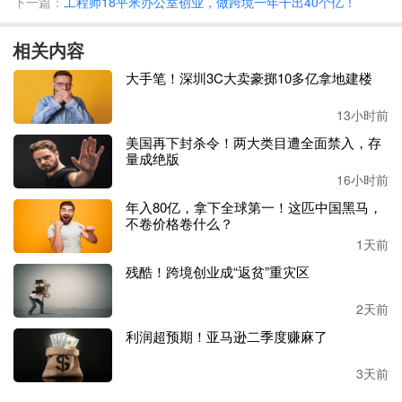
下一篇：
工程师18平米办公室创业，做跨境一年干出40个亿！
体系、实践机会和成长空间，构建具有内部成长性的人才梯
队，据了解，安克已启动每年校招人数占公司总人数
20%的
相关内容
计划，希望通过系统性培养，用三到五年时间让这些年轻人
成长为各领域独当一面的人才；
大手笔！深圳3C大卖豪掷10多亿拿地建楼
另一方面，同步加大行业领军人才招募力度，在关键技术或
13小时前
重大项目领域，主动在全球范围内寻找最优秀的人才，例如
美国再下封杀令！两大类目遭全面禁入，存
某些研发事业部负责人或专业领域的领军专家，助力公司在
量成绝版
关键技术和市场领域实现快速突破，推动企业持续发展。
16小时前
年入80亿，拿下全球第一！这匹中国黑马，
安克表示，这种
“内部培养+外部引进”的双轨机制，既确保
不卷价格卷什么？
组织的延续性与文化传承，又为突破性创新提供关键人才支
1天前
撑，是公司未来持续发展的核心战略。
残酷！跨境创业成“返贫”重灾区
安克创新在招人、培养人和留住人方面采取了综合性的策
2天前
略。公司不仅提供有竞争力的薪酬和福利体系，还注重员工
利润超预期！亚马逊二季度赚麻了
的职业发展，提供丰富的培训机会和晋升通道。
3天前