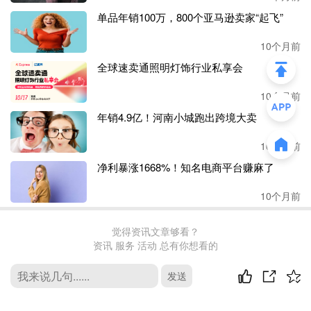
公告内容显示，以2025年8月19日为首次授予日，以126.90
单品年销100万，800个亚马逊卖家“起飞”
元/股的授予价格向符合授予条件的608名激励对象首次授予
4196981股第二类限制性股票，激励对象包括公司(含子公司)
10个月前
任职的董事、高级管理人员、核心技术及业务人员(包括外
全球速卖通照明灯饰行业私享会
籍员工)。
10个月前
对标宝洁和德州仪器，安克想要更强
年销4.9亿！河南小城跑出跨境大卖
优秀人才团队是公司内部最稀缺的资源。安克高度重视人
10个月前
才，无疑是公司持续稳健发展的关键因素，也是实现公司目
标的强有力支撑。
净利暴涨1668%！知名电商平台赚麻了
10个月前
安克曾多次表示要对标宝洁、德州仪器等知名企业。贾净东
在宝洁的任职经历，与安克的战略目标高度契合，这无疑为
安克提供了宝贵的经验和视角。
觉得资讯文章够看？
资讯 服务 活动 总有你想看的
宝洁通过多个小品类和品牌组合构建了庞大的消费帝国，德
发送
去首页
州仪器则凭借其
70条产品线中绝大多数内生性发展的能力，
成为模拟芯片领域的标杆。TI的CEO曾提到，其产品线中近
最新评论
90%是内部孵化的。