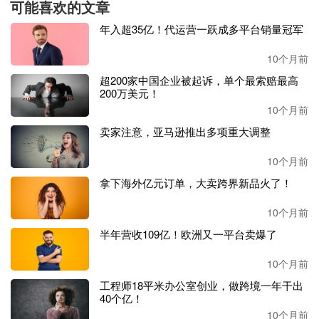
可能喜欢的文章
公开资料显示，截至
2024年底，安克共有5034名员工，
硕士
年入超35亿！代运营一跃成多平台销量冠军
及以上
学历的员工数量达到
1,113
人，本科学历的员工数量
达到
3,762人，销售人员达到1625人，技术人员达到2672
10个月前
人。薪酬支出方面，2024年度销售工资薪酬为9.5亿元，管
超200家中国企业被起诉，单个最索赔最高
理工资薪酬为5.23亿元，研发工资薪酬为14.29亿元，销售、
200万美元！
管理和研发的薪酬同比上年均呈现上升态势，以研发为例，
10个月前
2023年工资薪酬为9.7亿元，仅1年时间，研发工资薪酬整体
支出便多了4亿多元。
卖家注意，亚马逊推出多项重大调整
10个月前
另有消息显示，安克年薪超过百万的员工人数已高达
775
人，较去年的494人激增281人。2025年上半年，安克晋升59
拿下海外亿元订单，大卖跨界新品火了！
7人，占符合晋升资格人数的37%。校招生晋升率达46.0
4%，入职平均1-1.5年即获晋升。2024年全年离职率为2.
10个月前
4%，2025年上半年为1.6%（预计全年约3%）。
半年营收109亿！欧洲又一平台卖爆了
除了涨薪和升职，安克还持续进行了大手笔的股权激励。
10个月前
工程师18平米办公室创业，做跨境一年干出
近日，安克发布关于调整
2025年限制性股票激励计划首次授
40个亿！
予激励对象名单并向激励对象首次授予限制性股票的公告，
10个月前