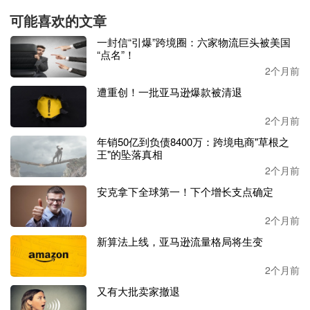
5-8个产品卡片，每个卡片包含批发价、建议零售价、毛利
可能喜欢的文章
率估算和竞争度评级。
一封信“引爆”跨境圈：六家物流巨头被美国
“点名”！
发现模式：适用于卖家没有明确选品方向时，系统从亚马
2个月前
逊、
TikTok、Google Trends、Reddit等多渠道挖掘趋势品
类，输出Top 5产品对比表并给出最终推荐。
遭重创！一批亚马逊爆款被清退
2个月前
验证模式：针对卖家已选定的具体产品，从市场需求（权重
30%）、竞争强度（25%）、利润空间（25%）、运营可行
年销50亿到负债8400万：跨境电商"草根之
王"的坠落真相
性（10%）、持续性（10%）五个维度进行评分，输出总
分、评级、完整利润链路分析及详细报告。
2个月前
安克拿下全球第一！下个增长支点确定
选择
“发现模式”，设置基础条件为：美国市场，品类不限，
启动资金2000-5000美元。
2个月前
新算法上线，亚马逊流量格局将生变
不到一分钟，
StoreClaw生成了包含五个候选品类的推荐榜
单，每个品类均附带多维度评分。以宠物用品为例，系统进
2个月前
一步推荐了具体产品方向——宠物减速碗、宠物安抚床、宠
又有大批卖家撤退
物雨衣等。