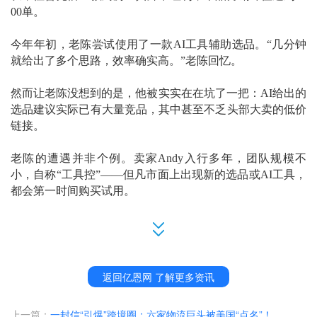
00单。
今年年初，老陈尝试使用了一款
AI工具辅助选品。“几分钟
就给出了多个思路，效率确实高。”老陈回忆。
然而让老陈没想到的是，他被实实在在坑了一把：
AI给出的
选品建议实际已有大量竞品，其中甚至不乏头部大卖的低价
链接。
老陈的遭遇并非个例。卖家
Andy入行多年，团队规模不
小，自称“工具控”——但凡市面上出现新的选品或AI工具，
都会第一时间购买试用。
“过去两年，我在各类工具上的投入累计超过数万元，但坦
白说，没有一款能完全满足需求。”Andy表示。
如同Andy和老陈，跨境卖家们仍在期待一款能够完全满足需求
返回亿恩网 了解更多资讯
的AI产品。
上一篇：
一封信“引爆”跨境圈：六家物流巨头被美国“点名”！