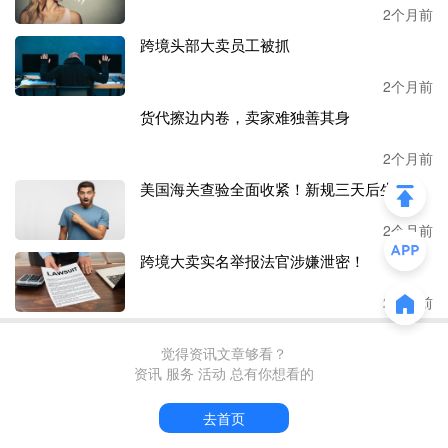
2个月前
通过验证模式
”，可以对某一具体产品进行进一步深度分
跨境头部大卖员工被抓
析。
系统会从需求规模、竞争格局、利润可行性等角度输出
评估报告，并给出客观结论。
2个月前
货代擦边内卷，卖家难独善其身
2个月前
除了独立选品，
StoreClaw还支持卖家直接授权关联店铺。
美国海关查验全面收紧！新规三天后生效
关联后，系统每日自动汇总
GMV、订单量、AOV（平均订
2个月前
单价值）等核心指标的趋势变化，并主动标记异常波动——
例如某款产品转化率骤降、广告花费异常上升等，帮助卖家
跨境大卖实名举报法官涉嫌泄密！
及时发现运营问题。
2个月前
“初步使用下来，这款工具在数据整合和主动预警方面的表
现，接近一名资深运营助理的效能，且潜力更高。”Andy评
觉得资讯文章够看？
价。
资讯 服务 活动 总有你想看的
二、卖家的
“全能队友”
去首页