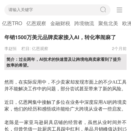
亿恩TRO
亿恩观察
金融财税
跨境物流
聚焦北美
欧
年销1500万美元品牌卖家接入AI，转化率闹麻了
李赵恒
栏目:
亿恩观察
2个月前
简介：过去两年，AI技术的快速普及让跨境电商卖家看到了提升
效率的希望。
然而，在实际应用中，不少卖家却发现市面上的不少
AI工具
并不能解决工作中的问题，部分尝试甚至带来了新的风险。
近日，亿恩网集中接触了多位在业务中深度应用
AI的跨境卖
家，他们的经历和感悟或许能给广大跨境从业者一些启发。
老陈是一家亚马逊厨具店铺的经营者，虽然从业时间并不
长，但曾凭借一款厨房工具踩中红利，单品月销峰值达到
15