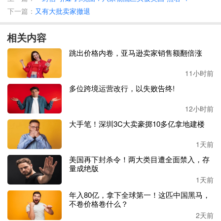
一、
不废话直接干活的
AI
下一篇：
又有大批卖家撤退
在一次行业交流中，
Andy注意到一家名为StoreClaw的公
相关内容
司。其定位并非“聊天机器人”或“副驾驶”，而是“自主商业
引擎”——强调预装电商技能、连接多平台、定时自动运
跳出价格内卷，亚马逊卖家销售额翻倍涨
行。
11小时前
尽管过往被
AI工具“坑”过的经历让他保持谨慎，但作为工具
多位跨境运营改行，以失败告终!
探索者，Andy决定进行实测。
12小时前
与通用
AI对话工具不同，StoreClaw的交互逻辑是“任务式”而
大手笔！深圳3C大卖豪掷10多亿拿地建楼
非“问答式”。
卖家无需编写提示词，只需设定目标，系统即
可自动执行。
1天前
美国再下封杀令！两大类目遭全面禁入，存
量成绝版
1天前
以选品功能为例，
StoreClaw内置了智能选品技能模块，支
年入80亿，拿下全球第一！这匹中国黑马，
持三种工作模式：
不卷价格卷什么？
2天前
浏览模式：卖家指定品类、目标市场、预算范围，系统输出