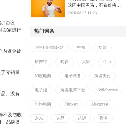
这匹中国黑马，不卷价格卷
什么？
2026-08-05 11:23
以“协议
对卖家进行
热门词条
阿里巴巴国际站
中东
功能
户内资金被
塔吉特
晚宴
买家
Otto
限于零销量
印度电商
电子商务
跨境支付
电子烟
跨境电商平台
Wildberries
产品、没有
时尚电商
Flipkart
Aliexpress
猝不及防收
京东
选品
起诉
香港
册，品牌备