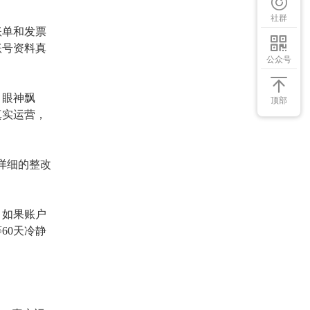
社群
账单和发票
账号资料真
公众号
、眼神飘
顶部
真实运营，
详细的整改
，如果账户
等
60天冷静