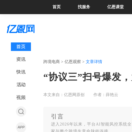
首页
找服务
亿恩课堂
首页
资讯
跨境电商 >
亿恩观察 >
文章详情
快讯
“协议三”扫号爆发
活动
本文来自：亿恩网原创
作者：薛艳云
视频
引言
进入2026年以来，平台AI智能风控系
家与整个跨境生意命脉的连接。