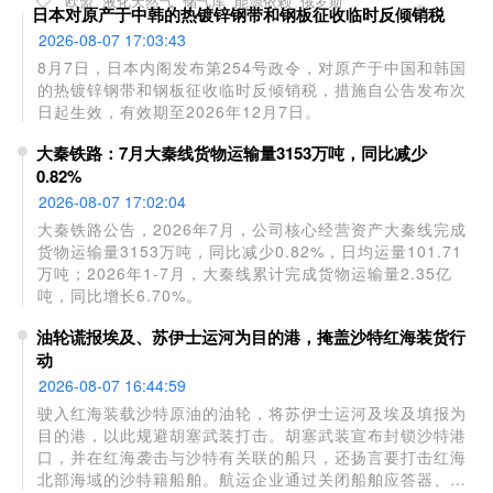
欧盟
液化天然气
储气库
能源依赖
俄罗斯
日本对原产于中韩的热镀锌钢带和钢板征收临时反倾销税
7%和11%，俄气仍占欧盟消费量的12%。法国、比利时和西
班牙是主要进口国，其中比利时7月进口的LNG全部来自俄
2026-08-07 17:03:43
罗斯。
8月7日，日本内阁发布第254号政令，对原产于中国和韩国
的热镀锌钢带和钢板征收临时反倾销税，措施自公告发布次
日起生效，有效期至2026年12月7日。
大秦铁路：7月大秦线货物运输量3153万吨，同比减少
0.82%
2026-08-07 17:02:04
大秦铁路公告，2026年7月，公司核心经营资产大秦线完成
货物运输量3153万吨，同比减少0.82%，日均运量101.71
万吨；2026年1-7月，大秦线累计完成货物运输量2.35亿
吨，同比增长6.70%。
油轮谎报埃及、苏伊士运河为目的港，掩盖沙特红海装货行
动
2026-08-07 16:44:59
驶入红海装载沙特原油的油轮，将苏伊士运河及埃及填报为
目的港，以此规避胡塞武装打击。胡塞武装宣布封锁沙特港
口，并在红海袭击与沙特有关联的船只，还扬言要打击红海
北部海域的沙特籍船舶。航运企业通过关闭船舶应答器、填