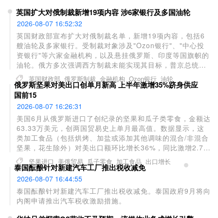
报虚假目的港（例如埃及艾因苏赫纳港）来掩盖真实航行意
英国扩大对俄制裁新增19项内容 涉6家银行及多国油轮
图。该港口配备储罐与管线，服务途经苏伊士运河的航运。
2026-08-07 16:52:32
英国财政部宣布扩大对俄制裁名单，新增19项内容，包括6
艘油轮及多家银行。受制裁对象涉及"Ozon银行"、"中心投
资银行"等六家金融机构，以及悬挂俄罗斯、印度等国旗帜的
油轮。俄方多次强调西方制裁未能实现其目标，普京总统指
出遏制和削弱俄罗斯是西方的长期战略，同时承认制裁对全
英国财政部
俄罗斯制裁
金融机构
Ozon银行
油轮
俄罗斯坚果对美出口创单月新高 上半年激增35%跻身供应
球经济造成严重冲击。
国前15
2026-08-07 16:26:31
美国6月从俄罗斯进口了创纪录的坚果和瓜子类零食，金额达
63.33万美元，创两国贸易史上单月最高值。数据显示，这
类加工食品（包括烘烤、加盐或添加其他调味的混合/非混合
坚果，花生除外）对美出口额环比增长36%，同比激增2.7
倍。上半年俄罗斯对美坚果出口总额达260万美元，同比增
坚果进口
美俄贸易
瓜子零食
加工食品
出口增长
泰国酝酿针对新建汽车工厂推出税收减免
长35%。目前美国最大进口来源国为加拿大（1450万美
元）、越南（1230万美元）和泰国（620万美元），俄罗斯
2026-08-07 16:44:55
在供应国中排名第15位，较上月提升1位，较去年同期上升6
泰国酝酿针对新建汽车工厂推出税收减免。泰国政府9月将向
位。
内阁申请推出汽车税收激励措施。