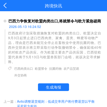
跨境快讯
巴西力争恢复对欧盟肉类出口,将就禁令与欧方紧急磋商
2026-05-13 16:24:52
巴西政府计划采取措施恢复对欧盟的肉类出口。欧盟决定自
9月3日起禁止进口巴西肉类、家禽、蛋类、蜂蜜等动物产
品，理由是巴西未能完全停止在畜牧业中使用抗菌药物。巴
西外交部表示将立即采取行动争取撤销禁令，确保延续40年
的对欧农产品供应。作为欧盟主要农产品供应国，巴西驻欧
盟代表将于5月13日与欧盟兽医部门会晤，就该决定寻求解
释。
巴西肉类出口
欧盟禁令
抗菌药物
农产品贸易
外交协商
生成海报
上一篇：
Avito调整退货规则：低成交率用户将付费退货以平衡
买卖双方权益