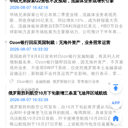
华纳兄弟探索Q2营收不及预期，流媒体业务成增长引擎
2026-08-07 16:42:16
华纳兄弟探索公司公布第二季度业绩，流媒体业务表现亮
眼，营收突破30亿美元、同比增长10%，成为财报最大亮
点。流媒体板块调整后EBITDA利润超5亿美元，HBO节目全
球影响力及新市场拓展为主要驱动力。公司预计下半年将持
续强势。但受NBA赛事版权流失、电影票房表现不佳拖累，
Ozon银行回应英国制裁：无海外资产，业务照常运营
当季总营收87.2亿美元，同比下跌11%，不及华尔街预期的
92.9亿美元；归属于公司净利润大幅降至1.49亿美元，远低
2026-08-07 16:33:32
于去年同期的15.8亿美元。
英国政府于8月6日宣布对Ozon银行实施制裁，将其列入对
俄制裁名单。Ozon银行随即回应称，因无海外资产、不开展
境外业务、不使用SWIFT系统，仅依托俄罗斯本土金融基础
设施运行，新制裁不会对其运营产生影响。银行表示，零售
客户仍可正常使用银行卡支付及存取款服务，企业客户的账
Ozon银行
金融制裁
俄罗斯银行业
零售银行业务
户及贷款业务也未受限制。Ozon银行于2026年第二季度跻
企业金融服务
身俄罗斯资产规模前20大银行之列。
俄罗斯胜利航空10月下旬新增三条直飞迪拜区域航线
2026-08-07 16:33:39
俄罗斯胜利航空公司宣布，自10月下旬起将开通从乌法、喀
山和叶卡捷琳堡飞往迪拜的航线，每周两班。具体安排为：
乌法航线10月25日首航，叶卡捷琳堡航线10月26日启程，
喀山航线则于10月27日开航，上述航班均包含往返服务。该