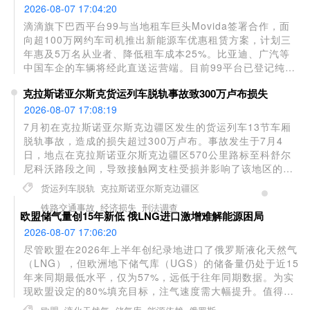
量大幅下滑，上半年在华销量同比下降25.9%。
2026-08-07 17:04:20
滴滴旗下巴西平台99与当地租车巨头Movida签署合作，面
向超100万网约车司机推出新能源车优惠租赁方案，计划三
年惠及5万名从业者、降低租车成本25%。比亚迪、广汽等
中国车企的车辆将经此直送运营端。目前99平台已登记纯电
车超3.5万辆，累计服务2700万人次，未来五年目标推动30
克拉斯诺亚尔斯克货运列车脱轨事故致300万卢布损失
万辆新能源车上平台。滴滴正以“出行平台+本地租赁+中国车
厂+充电生态”四角绑定，将国内绿色出行模式复制拉美，为
2026-08-07 17:08:19
新能源车企解决海外规模化落地的核心难题。
7月初在克拉斯诺亚尔斯克边疆区发生的货运列车13节车厢
脱轨事故，造成的损失超过300万卢布。事故发生于7月4
日，地点在克拉斯诺亚尔斯克边疆区570公里路标至科舒尔
尼科沃路段之间，导致接触网支柱受损并影响了该地区的列
车运行。调查显示，事故造成铁轨上部结构和13节脱轨车厢
货运列车脱轨
克拉斯诺亚尔斯克边疆区
损坏，运输公司因此蒙受经济损失。目前相关部门已根据
铁路交通事故
经济损失
刑法调查
《俄罗斯联邦刑法典》第263条第1款立案调查，指控涉及因
欧盟储气量创15年新低 俄LNG进口激增难解能源困局
过失违反铁路交通安全运营规定并导致重大损失。
2026-08-07 17:06:20
尽管欧盟在2026年上半年创纪录地进口了俄罗斯液化天然气
（LNG），但欧洲地下储气库（UGS）的储备量仍处于近15
年来同期最低水平，仅为57%，远低于往年同期数据。为实
现欧盟设定的80%填充目标，注气速度需大幅提升。值得注
意的是，欧盟今年对俄管道气和LNG的进口量分别同比增长