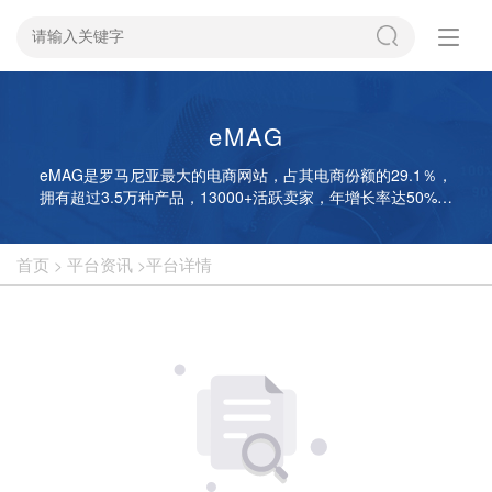
eMAG
eMAG是罗马尼亚最大的电商网站，占其电商份额的29.1％，
拥有超过3.5万种产品，13000+活跃卖家，年增长率达50%，
是欧洲增长最快的电子商务市场。 据估计，eMAG 2014年的
销售额约为2.6亿欧元，公司的员工人数在1000人以上，其销
售平台已向中欧拓展，正式进军保加利亚、匈牙利、波兰等市
首页
平台资讯
平台详情
>
>
场，是罗马尼亚第一家举行黑五活动的零售商。