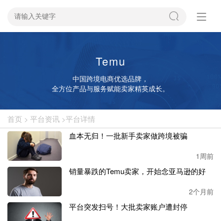
Temu
中国跨境电商优选品牌，
全方位产品与服务赋能卖家精英成长。
首页
平台资讯
平台详情
>
>
血本无归！一批新手卖家做跨境被骗
1周前
销量暴跌的Temu卖家，开始念亚马逊的好
2个月前
平台突发扫号！大批卖家账户遭封停