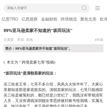
亿恩TRO
亿恩观察
金融财税
跨境物流
聚焦北美
欧
99%亚马逊卖家不知道的“坂田玩法”
王美荣
栏目:
其他
4年前
简介：99%亚马逊卖家并不知道“坂田玩法”。
(
本文为
“ 跨境卖家七哥”投稿)
“坂田玩法”是清朝卖家的玩法：
吴三桂老王爷，七哥不多介绍，风风火火快半年了。大家心
里都知道那是家底殷实的。清朝卖家的玩法，七哥只能感叹
吴三桂是被冤枉的，都已经是
21世纪了，我既没有带领清军
入关，又没有调戏深圳靓女李思婷被封账号怪我哦，实属无
奈。快过半年了，老王爷托梦给七哥让我给他正名。