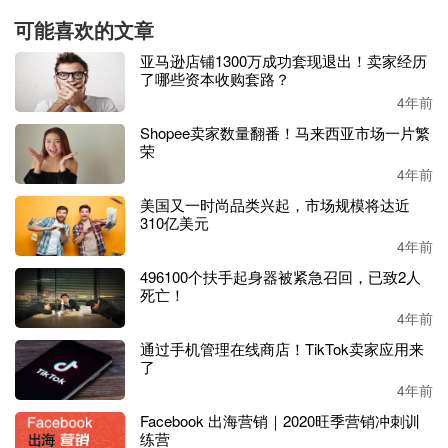
可能喜欢的文章
刷单是违法的请遵守国家法律：
亚马逊店铺1300万成功套现退出！卖家经历
了哪些资本收购套路？
迷茫的卖家也是人呀！是人就是会趋利避害，就是会想七想
4年前
八、人云亦云、猴子学样，这是人的本性。七哥永远是大家
Shopee卖家数量翻番！马来西亚市场一片繁
心中的七哥，不会只说问题不说方法（个人观点不适用非销
荣
售亚马逊老板）七哥想法如下：
4年前
美国又一时尚品类兴起，市场规模将达近
一：刷单是违法的请遵守国家法律
。不要以为国外平台刷没
310亿美元
事，我们人可是在国内万一抓了牢饭管够。
4年前
坚定信念
“走正道”
。一旦人没有信念，天天想着走捷径，干
496100个扶手起身器被紧急召回，已致2人
死亡！
任何其他事情都坚持不下去。比如，想养成读书习惯没有两
4年前
天就放弃了。樊登读书每年都续费，每年连
365元买知识钱
都没有赚回来，各位师兄卖家自己对号入座。
通过手机管理在线商店！TikTok卖家应用来
了
“走正道”融入企业文化中
，天天说、反复说，简单事情重复
4年前
做，重复事情当歌唱。就像凉茶
=王老吉 礼品=脑白金 亚马
Facebook 出海营销｜2020旺季营销冲刺训
逊运营=走正道 推广=不刷单。
练营