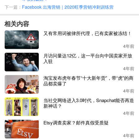
故事二：这年头，不刷不测便是等死。看看华南城四大天
下一篇：
Facebook 出海营销｜2020旺季营销冲刺训练营
王，看看坂田那几个大老虎，哪个不刷不测？论资源，我们
确实是比人家少了点，我有朋友在那上班问了，都是真人测
相关内容
评。很多是社交平台找的素人，并且只要真人，不能是机
刷。一天放出去
100+测评量推起来后，稳稳当当全年爆款
又有常用词被律所代理，已有卖家被冻结！
呀！
4年前
那还在等什么，我们虽然没有那么多产品，真人测评数也不
月访问量达12亿，这一平台向中国卖家开放
及人家多，稳当点一天给我上
5个测评，持续的上新品期一
入驻
定要给我持续地上，抓不住就过了新品期了。
4年前
淘宝发布虎年春节“十大新年货”，带“虎”的商
故事三：急死我了，急死我了！今年入局这么多亚马逊卖
品都卖爆了
家，我都快被他们卷死了，今年目标怎么完成？你看看，那
4年前
龙华女老板李思婷是多么强悍果断的女老板啊！玩的是吉祥
当社交网络进入3.0时代，Snapchat能否再造
三宝，只选红海产品的搞，反正前面几柜产品是不打算赚钱
新神话？
的。听说，还有
20人的测评推广团队，每人每天任务是送出
4年前
去10个测评单，基本忽略小卖家存在，根本就卷不到她石榴
Etsy调查卖家？邮件真假受质疑
裙下。那体量、那玩法没有几个人敢这样刷，听说今年赚了
好几千万的纯利了。七哥我实在忍不住了，不刷我也没有单
4年前
啊！