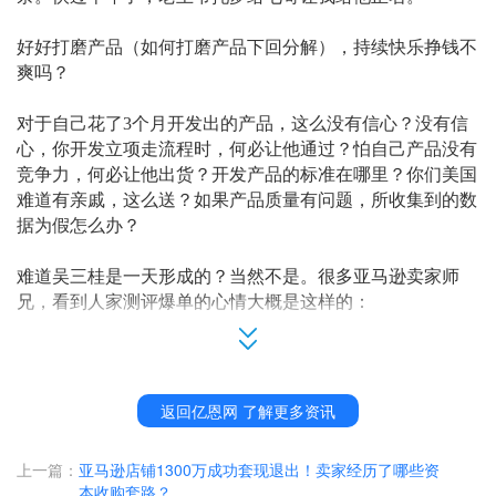
好好打磨产品（如何打磨产品下回分解），持续快乐挣钱不
爽吗？
对于自己花了
3个月开发出的产品，这么没有信心？没有信
心，你开发立项走流程时，何必让他通过？怕自己产品没有
竞争力，何必让他出货？开发产品的标准在哪里？你们美国
难道有亲戚，这么送？如果产品质量有问题，所收集到的数
据为假怎么办？
难道吴三桂是一天形成的？当然不是。很多亚马逊卖家师
兄，看到人家测评爆单的心情大概是这样的：
故事一：妈呀！坂田的那个李五行，就是新品一柜发出去，
他先测评
1000个再说，居然真的被他刷起来了！稳妥妥的10
00+五星评价在挂着，横在了亚马逊大词搜索榜自然位前3
返回亿恩网 了解更多资讯
排。我激动啊，我后悔啊！就是运营不听我话，都安排你刷
了，执行力不行呀，开掉开掉。
上一篇：
亚马逊店铺1300万成功套现退出！卖家经历了哪些资
本收购套路？