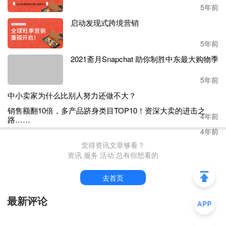
5年前
“
长期主义
”：所有的师兄卖家都认为自己的产品上架亚马逊
启动发现式跨境营销
能卖3年，你都有3年定位追求着3个月就要起爆款呢？光头
姐夫的商业帝国也不是3个月起来的，前15年可是不盈利的
5年前
哦！池塘里面的荷花可不是前3天开满整个池塘的，光头姐
2021斋月Snapchat 助你制胜中东最大购物季
夫首富，也不是出生头3个月就骨骼清奇，面目清秀就被认
为将来能成大事，所以七哥这建议各位卖家师兄撑住气，广
5年前
积粮，高筑墙，缓称王！
中小卖家为什么比别人努力还做不大？
一朝红日出，依旧与天齐！
4年前
销售额翻10倍，多产品跻身类目TOP10！资深大卖的进击之
吴三柜不是
1天形成的，张三封不是无中生有的，鳌拜不是1
路……
天熬出来的，郑成功不是1天就收复了台湾。行动吧！师兄
4年前
们我们一起做挣钱不爽吗？七哥是喜欢历史、爱好哲学之
觉得资讯文章够看？
人，相信因果关系，七哥的灵魂七问，将会在后面的文章揭
资讯 服务 活动 总有你想看的
晓。
深陷吴三柜、张三封当中不是我们的能力体现，我们能
力体现在平台封杀，中美贸易不确定情况下是否还能涅槃重
去首页
生，借用朱元璋一首诗词：雪压枝头低，虽低不着泥，一朝
红日出，依旧与天齐！
最新评论