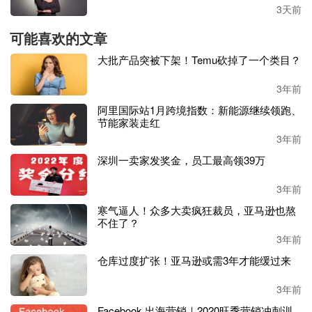
3天前
人民币狂涨，几家欢喜几家愁，进口跨境电商企业是高兴
可能喜欢的文章
了，但压力就给到了包括出口跨境电商卖家在内的外贸企
业。人民币狂涨就意味着美元汇率遭遇阴跌，为此近日卖家
大批产品突被下架！Temu砍掉了一个类目？
们感到异常崩溃和沮丧：
3年前
“——货还在海上飘着，利润亏就已经先亏没了；
阿里国际站1月跨境指数：新能源继续领跑、
——现在的汇率真是听者伤心，闻者流泪；
节能家装走红
——原本还想等着小反弹回调时结汇，结果根本不给机会；
3年前
——汇率一路往下狂掉，我的血压一路往上狂飙；
深圳一卖家发奖金，员工最高领39万
——高点时想着再等等，终究是我算过头了。”
3年前
美元汇率在一个多月内暴跌到这种程度，出乎很多人意料之
寒气逼人！众多大卖疯狂裁员，亚马逊也熬
外。现在那些手上仍囤着美元，错过汇率高点结汇的卖家只
不住了？
能捶胸顿足。
3年前
仓库过度扩张！亚马逊或需3年才能缓过来
以
100万美元为例，卖家在7.3结汇，和在6.76结汇，中间差
了54万元，实在是亏大发了。
3年前
Facebook 出海营销｜2020旺季营销冲刺训