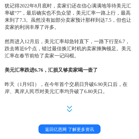
犹记得
2022年8月底时，卖家们还在信心满满地等待美元汇
率破“7”，最后确实也不负众望，美元汇率一路上行，最高
来到了7.3。虽然没有如部分卖家预计那样到达7.5，但也让
卖家的利润丰厚了许多。
然而进入
12月后，美元汇率却急转直下，一路下行至6.7，
跌去将近6个点，错过最佳换汇时机的卖家捶胸顿足。美元
汇率在春节前给了卖家一记闷棍。
美元汇率跌进
6.76，汇损又够卖家喝一壶了
昨天（
1月9日），在今年首个交易日升破6.90关口后，在
岸、离岸人民币对美元汇率均升破了6.80关口。
人民币对美元即期汇率开盘报
6.8150，随后升破6.81、6.80
关口。Wind数据显示，截至当日收盘，在岸人民币对美元汇
率收盘报6.7712，盘中最高升至6.7592，创2022年8月16日以
来新高。
返回亿恩网 了解更多资讯