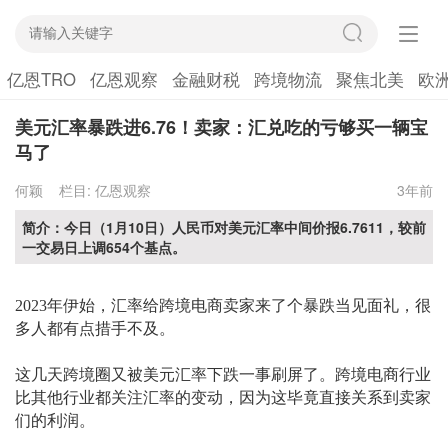
亿恩TRO
亿恩观察
金融财税
跨境物流
聚焦北美
欧
美元汇率暴跌进6.76！卖家：汇兑吃的亏够买一辆宝
马了
何颖
栏目:
亿恩观察
3年前
简介：今日（1月10日）人民币对美元汇率中间价报6.7611，较前
一交易日上调654个基点。
2023年伊始，汇率给跨境电商卖家来了个暴跌当见面礼，很
多人都有点措手不及。
这几天跨境圈又被美元汇率下跌一事刷屏了。跨境电商行业
比其他行业都关注汇率的变动，因为这毕竟直接关系到卖家
们的利润。