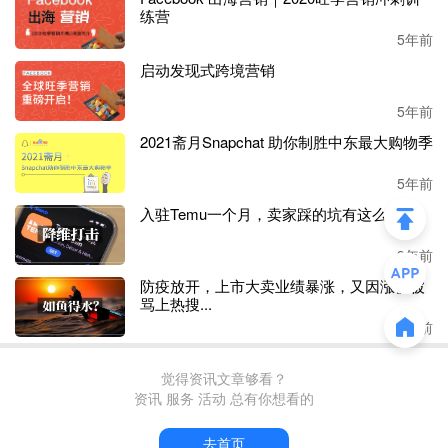
尤其是那些
11、12月旺季的到账款还没结汇的卖家，直接喷
练营
出一口老血。而那些严重依赖第四季度销售，旺季销售在全
5年前
年销售中占比较高的卖家更是已经哭晕在厕所。
启动发现式跨境营销
汇率的涨跌是卖家们无法左右的，就像明知每年年底人民币
5年前
都会走强也只能默默接受，有外贸卖家表示，这几年因为年
底人民币升值给他造成的损失都可以买一辆宝马了。
2021斋月Snapchat 助你制胜中东最大购物季
5年前
很多卖家都说，年前人民币升值是惯例，不需要着急，年后
会跌回去的。他们认为，
2－3月美元汇率会有一波反弹。甚
入驻Temu一个月，卖家踩的坑有这么多？
至有卖家大胆放言3月会重新回到“7”。
3年前
基于此，非常多人在
“趁着还没跌到最低点赶紧结汇”和“囤
防疫放开，上市大卖业绩暴涨，又因涨价被
着等反弹再结汇，现在不当韭菜”之间犹豫不决。
骂上热搜...
3年前
然而接下来的汇率真的会如同卖家预期那样发展吗？
觉得资讯文章够看？
人民币强势，美元整体疲软将持续半年
资讯 服务 活动 总有你想看的
一位跨境电商行业资深人士分析认为，基于国内和美国的情
去首页