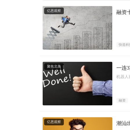
亿恩观察
融资
快造科
聚焦北美
一连
机器人
融资
亿恩观察
潮汕