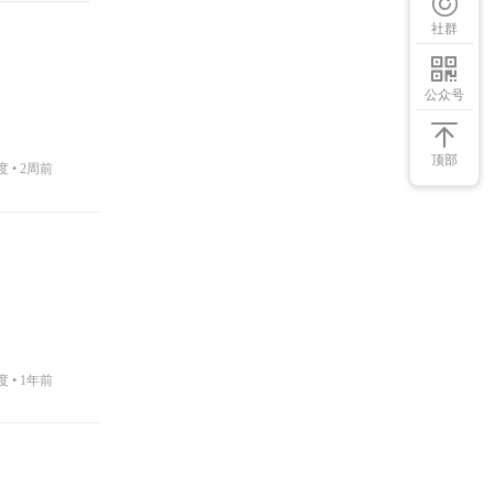
社群
公众号
顶部
度 •
2周前
度 •
1年前