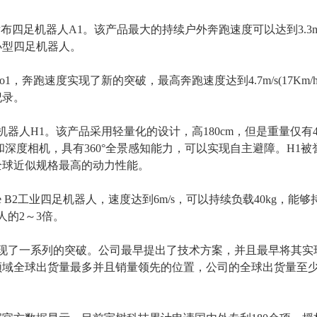
发布四足机器人A1
。该产品最大的持续户外奔跑速度可以达到
3.3
小型四足机器人
。
o1，
奔跑速度实现了新的突破，最高奔跑速度达到
4.7m/s(17Km/h
纪录
。
机器人
H1
。该产品采用轻量化的设计，高
180cm，但是重量仅有4
和深度相机，具有360°全景感知能力，可以实现自主避障。
H1
全球近似规格最高
的
动力性能
。
ree B2工业四足机器人
，速度达到
6m/s
，可以持续负载
40kg，
能够
人的
2～3倍
。
实现了一系列的突破。公司最早提出了技术方案，并且最早将其实
域全球出货量最多并且销量领先的位置，公司的全球出货量至少