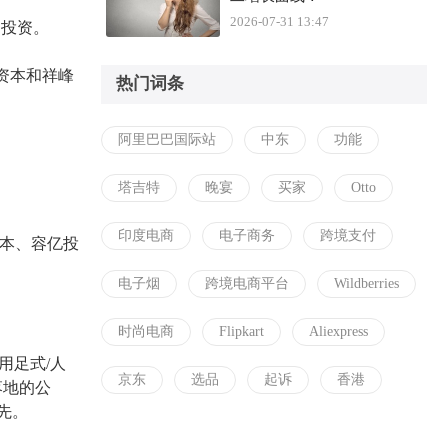
2026-07-31 13:47
迅投资。
心资本和祥峰
热门词条
阿里巴巴国际站
中东
功能
塔吉特
晚宴
买家
Otto
印度电商
电子商务
跨境支付
资本、容亿投
电子烟
跨境电商平台
Wildberries
时尚电商
Flipkart
Aliexpress
用足式
/人
京东
选品
起诉
香港
落地的公
领先。