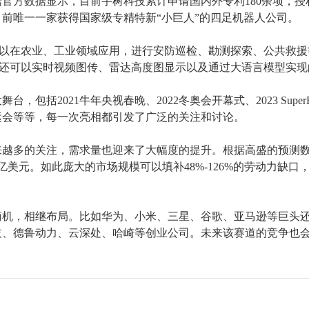
据官方数据显示，目前宇树科技累计申请国内外专利
180余项，授
目前唯一一家获得国家级专精特新
“小巨人”的四足机器人公司。
可以在农业、工业领域应用，进行安防巡检、勘测探索、公共救援
还可以实时视频图传、雷达高度图显示以及通过大语言模型实现
大舞台，包括
2021牛年央视春晚、2022冬奥会开幕式、2023 Super
残运会等等，每一次亮相都引发了广泛的关注和讨论。
来越多的关注，需求量也迎来了大幅度的提升。根据高盛的预测
亿美元。如此庞大的市场规模可以填补48%-126%的劳动力缺口，
商机，相继布局。比如华为、小米、三星、谷歌、亚马逊等巨头
技、德鲁动力、云深处、哈崎等创业公司。未来该赛道的竞争也