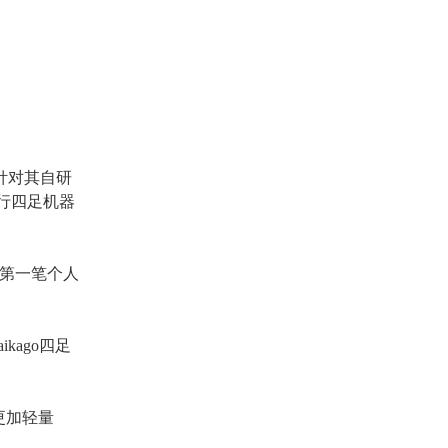
针对其自研
行四足机器
了第一笔个人
aikago四足
更加轻量