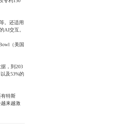
权专利150
等。还适用
的AI交互。
Bowl（美国
数据，到
203
以及53%的
还有特斯
会越来越激