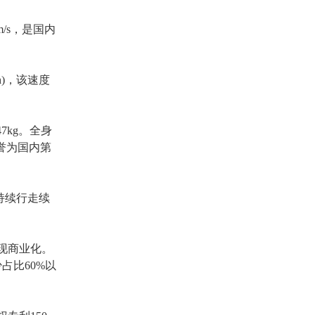
m/s
，是国内
)
，该速度
7kg。全身
被誉为国内第
持续行走续
现商业化。
占比60%以