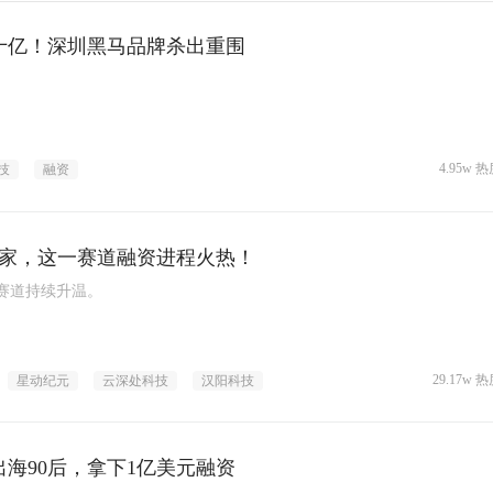
十亿！深圳黑马品牌杀出重围
4.95w 热
技
融资
3家，这一赛道融资进程火热！
赛道持续升温。
29.17w 热
星动纪元
云深处科技
汉阳科技
出海90后，拿下1亿美元融资