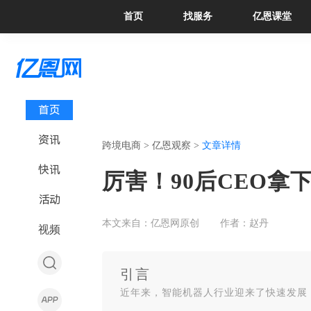
首页
找服务
亿恩课堂
首页
资讯
跨境电商 >
亿恩观察 >
文章详情
快讯
厉害！90后CEO拿
活动
本文来自：亿恩网原创
作者：赵丹
视频
引言
近年来，智能机器人行业迎来了快速发展