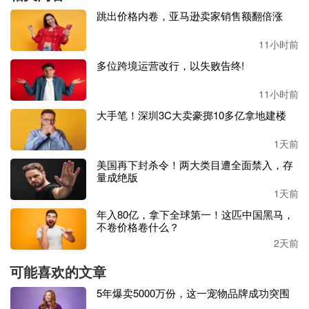
定做了500条
。
跳出价格内卷，亚马逊卖家销售额翻倍涨
然后在当时的社群中，
他们注意到很多用户在发布帖子纪念
11小时前
自己近期离世的宠物，于是他们决定将这款手链打造成一款
多位跨境运营改行，以失败告终!
能够给失去爱宠的人们带去慰藉的纪念品
。
11小时前
大手笔！深圳3C大卖豪掷10多亿拿地建楼
（图源：
iHeartDogs）
1天前
这里有必要介绍一下各个
串珠象征的含义
：爪印串珠意味着
美国再下封杀令！两大类目遭全面禁入，存
狗狗们留在主人心中的印记；爱心串珠象征着狗狗走过彩虹
量成绝版
桥（离世）后也带走了主人心的一部分；另外
22颗串珠则代
1天前
表着为纪念狗狗而捐赠的22份餐食物。
年入80亿，拿下全球第一！这匹中国黑马，
不卷价格卷什么？
因着这份特殊的意义，这
500条手链下午5点发布在网站后，
2天前
第二天上午10点便全部售罄
。即使到今天，这也是
iHeartDo
gs最畅销的产品之一，
销量早早超过了
10万条
。
可能喜欢的文章
5年爆卖5000万份，这一宠物品牌成功突围
而
iHeartDogs的品牌理念也很简单：EveryDogMatters（每只