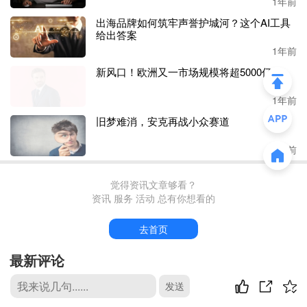
1年前
出海品牌如何筑牢声誉护城河？这个AI工具
公益赋能，让消费成为
“有温度的善举”
：
HeartDogs的详情
给出答案
页中，除了会标注商品的材质、价格、功效等基础信息，还
1年前
会
突出
“每售1件将为收容所狗狗提供X份食物”的公益内
新风口！欧洲又一市场规模将超5000亿元
容
。官网首页更是将公益成果直观展示：已筹超
3457万份餐
食、捐出85万条毛毯、26万件玩具，累计救援里程33万英里
1年前
（约53万公里），为服务犬提供超153万美元资助。
旧梦难消，安克再战小众赛道
这种
“购买即公益”的模式，一方面向用户传递品牌的公益决
1年前
心，另一方面也让用户直观感知“消费的正向结果”——
买手
链不是单纯购物，而是给流浪狗喂饭、捐物资
，把
“剁手愧
疚感”转化为“参与善举的成就感”，极大提升购买动力与转
觉得资讯文章够看？
资讯 服务 活动 总有你想看的
化率。
去首页
（图源：
iHeartDogs）
最新评论
内容黏合，用
“治愈力”构建用户心智
：品牌全渠道贯彻
"可
发送
爱+温暖+公益"的视觉与内容策略。
尤其是独立站中的博客