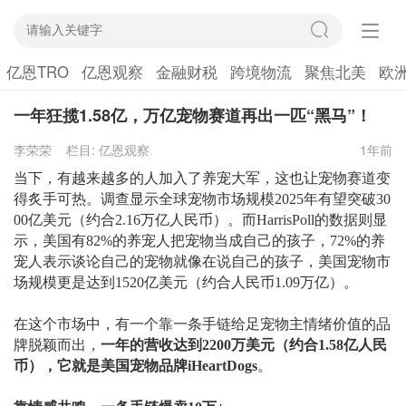
亿恩TRO
亿恩观察
金融财税
跨境物流
聚焦北美
欧
一年狂揽1.58亿，万亿宠物赛道再出一匹“黑马”！
李荣荣
栏目:
亿恩观察
1年前
当下，有越来越多的人加入了养宠大军，这也让宠物赛道变
得炙手可热。调查显示全球宠物市场规模
2025年有望突破30
00亿美元（约合2.16万亿人民币）。而HarrisPoll的数据则显
示，美国有82%的养宠人把宠物当成自己的孩子，72%的养
宠人表示谈论自己的宠物就像在说自己的孩子，
美国宠物市
场规模更是达到
1520亿美元（约合人民币1.09万亿）
。
在这个市场中，有一个靠一条手链给足宠物主情绪价值的品
牌脱颖而出，
一年的营收达到
2200万美元（约合1.58亿人民
币），它就是美国宠物品牌iHeartDogs
。