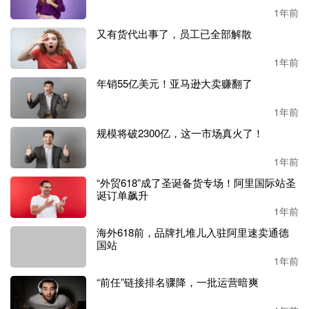
狗狗都很重要）。围绕这个理念，iHeartDogs的品类已经拓
1年前
展到狗狗补充剂、服装配饰、玩具、家居与花园、纪念用品
又有货代出事了，员工已全部解散
等品类。
1年前
目前
iHeartDogs的业务布局除了其独立站，也覆盖到亚马
逊、沃尔玛等主流电商平台。
年销55亿美元！亚马逊大卖赚翻了
1年前
三重价值叠加，
iHeartDogs的差异化密码
规模将破2300亿，这一市场真火了！
Simlarweb数据显示，iHeartDogs网站访问量（近一个月）达
到了113万，在同类别网站中排名第52。
1年前
“外贸618”成了圣诞备货专场！阿里国际站圣
单从产品维度看，
iHeartDogs的产品并不算特别，用创始人J
诞订单飙升
ustin的话来说，这是（手链）个极易被复制（且已被复制）
1年前
的常规产品。同时，在宠物赛道里，能为宠物主人们提供情
海外618前，品牌扎堆儿入驻阿里速卖通德
绪价值（如陪伴感、治愈感）的品牌也不在少数。
国站
1年前
那
iHeartDogs是如何突围的？
关键在于其独特的营销逻辑
“前任”链接排名骤降，一批运营暗爽
——把“情绪价值”“公益价值”与“温度内容”深度绑定，打造
差异化竞争力
。