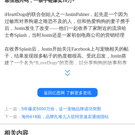
靠情感共鸣，一条手链爆卖
10万+
iHeartDogs的联合创始人之一JustinPalmer，起先是一个因为
过敏而对养狗避之唯恐不及的人，但和热爱狗狗的妻子携手
后，Justin发生了改变——他们一起收养了家附近的流浪哈
士奇Splash，当时Justin还是一家初创电商公司的营销经理
在收养
Splash后，Justin开始关注Facebook上与宠物相关的帖
子，结果发现很多帖子的热度都很高。受此启发，Justin搭
建了一个名为“ILoveDogs”的页面，以分享狗狗的故事和养
宠知识，在简单的推广后，迅速吸引了数十万粉丝。
随着粉丝数量及粘性的增长，
Justin意识到创业的机会来
了。然后他和自己的好朋友、另一位品牌创始人——在创建
返回亿恩网 了解更多资讯
和扩大媒体公司有着丰富经验的Marshall一起创立了iHeartDo
gs。
上一篇：
5年爆卖5000万份，这一宠物品牌成功突围
下一篇：
海外618前，品牌扎堆儿入驻阿里速卖通德国站
iHeartDogs的第一件产品很简单——是一款手链。用Justin的
话说，“第一款产品几乎算是机缘巧合下诞生的”，当
时
Mars
相关内容
hall和妻子一起设计了一款带有几个小挂饰的串珠手链，并