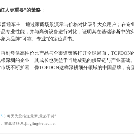
找红人更重要”的策略
：
L和普通车主，通过家庭场景演示与价格对比吸引大众用户；在
专
产品专业性能，并与高价设备进行对比，证明其在基础诊断中的
形象为品牌
“可靠、专业”的定位背书。
，再到凭借高性价比产品与全渠道策略打开全球局面，
TOPDO
扎根深圳的企业，其成长也受益于当地成熟的供应链与产业基础
市场不断扩容，像TOPDON这样深耕细分领域的中国品牌，有
WS
) 每天为您推送最新,最热干货!
系:jingjing@enec.net