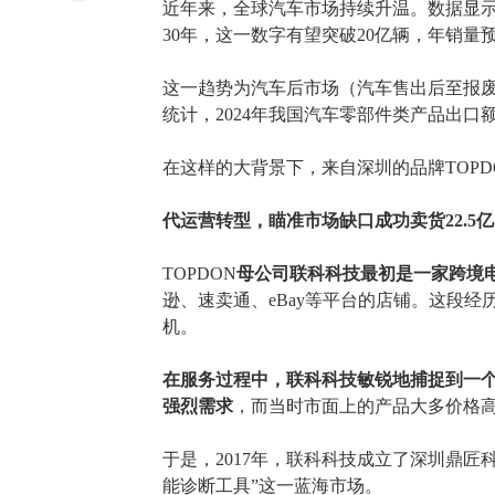
近年来，全球汽车市场持续升温。数据显
30年，这一数字有望突破20亿辆，年销量
这一趋势为汽车后市场
（
汽车售出后至报
统计，
2024年我国汽车零部件类产品出口额累
在这样的大背景下，来自深圳的品牌
TO
代运营
转型，
瞄准市场
缺口成功卖货
22.5亿
TOPDON
母公司联科科技最初是一家跨境
逊、速卖通、eBay等平台的店铺。这段
机。
在服务过程中，联科科技敏锐地捕捉到一
强烈需求
，而当时市面上的产品大多价格
于是，
2017年，联科科技成立了深圳鼎匠
能诊断工具”这一蓝海市场。