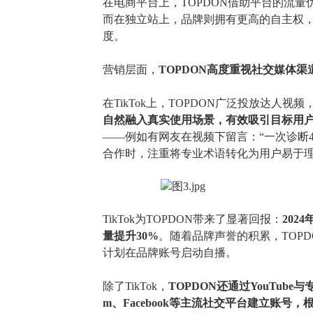
在电商平台上，
TOPDON借助平台的流
而在独立站上，品牌则拥有更高的自主权
度。
营销层面，
TOPDON高度重视社交媒体渠
在
TikTok上，TOPDON广泛投放达人
自然融入真实使用场景，有效吸引目标用
——例如有网友在视频下留言：“一次诊断4
合作时，注重将专业术语转化为用户易于
TikTok为TOPDON带来了显著回报：
202
量提升30%
。随着品牌声誉的积累，
TOP
计划在品牌账号启动自播。
除了
TikTok，
TOPDON还通过YouTu
m、Facebook等主流社交平台建立账