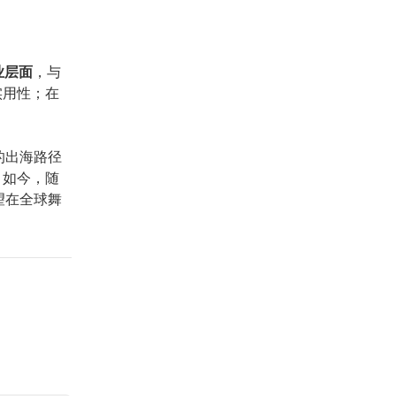
业层面
，与
实用性；在
N的出海路径
。如今，随
望在全球舞