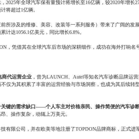
示，
2025年全球汽车保有量预计将增长至16亿辆，较2020年增长2
预计将超过1亿辆。
废前所涉及的维修、美容、改装等一系列服务
）
带来了广阔的发
计达1056.1亿美元，同比增长6.8%。
PDON，凭借其在全球汽车后市场的深耕细作，成功在海外打响名
电商代运营企业
，曾为
LAUNCH、Autel等知名汽车诊断品牌运
经历不仅为其积累了丰富的运营经验与市场洞察，也成为其后续转
个关键的
需求缺口
——个人车主对价格亲民、操作简便的汽车诊
高昂、操作复杂，动辄上万美元。
科技有限公司，并在欧美等地注册了TOPDON品牌商标，正式进