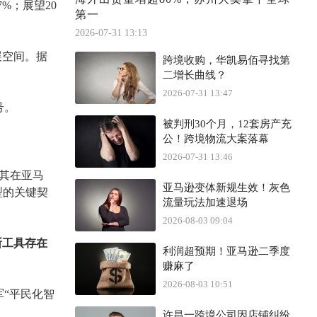
7%；展望20
第一
2026-07-31 13:13
展空间。据
跨境收购，华凯易佰寻找第
二增长曲线？
2026-07-31 13:47
号。
被判刑30个月，12套房产充
公！跨境物流大案落幕
2026-07-31 13:46
营其在亚马
亚马逊变体新规生效！灰色
型的关键契
流量玩法加速退场
2026-08-03 09:04
断工具存在
利润超预期！亚马逊二季度
赚麻了
2026-08-03 10:51
军“平民化智
许昌一跨境公司因店铺纠纷