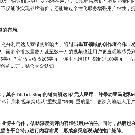
量优势，快速触达更广泛的潜在用户，实现销售增长与品牌声量的
，不仅能够实现品牌溢价，还能通过个性化服务增强用户粘性，
道的布局
。
视频，充分利用达人营销的影响力。
通过与垂直领域的创作者合作，
户
。
而多个播放量数万甚至数十万的视频
也让用户更直观地感受
5美元？宝马店收费205美元，连本地维修厂都超过100美元！”
理解的语言，贴合大众认知。
4年，其在TikTok Shop的销售额达1亿元人民币，并带动亚马逊和e
DON计划将视频策略从“重数量”转向“重质量”，更深入地融入用
be与专业博主合作，借助深度测评内容增强用户信任
。同时，
品牌也
号，根据各平台特点进行内容布局，形成多渠道联动的推广矩阵
。