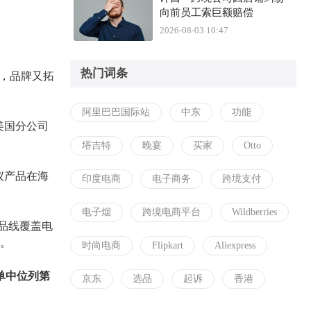
向前员工索巨额赔偿
2026-08-03 10:47
热门词条
年，品牌又拓
阿里巴巴国际站
中东
功能
美国分公司
塔吉特
晚宴
买家
Otto
仪产品在海
印度电商
电子商务
跨境支付
电子烟
跨境电商平台
Wildberries
品线覆盖电
求。
时尚电商
Flipkart
Aliexpress
单中位列第
京东
选品
起诉
香港