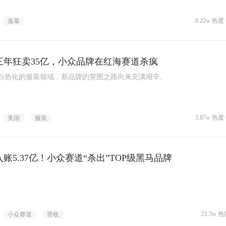
8.22w 热度 
落幕
三年狂卖35亿，小众品牌在红海赛道杀疯
白热化的服装领域，新品牌的突围之路向来充满艰辛。
5.87w 热度 
美国
服装
账5.37亿！小众赛道“杀出”TOP级黑马品牌
21.3w 热
小众赛道
营收