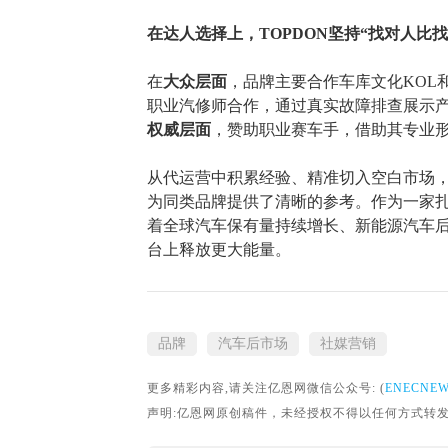
在达人选择上，
TOPDON坚持“找对人比
在
大众层面
，品牌主要合作车库文化
KO
职业汽修师合作，通过真实故障排查展示
权威层面
，赞助职业赛车手，借助其专业
从代运营中积累经验、精准切入空白市场
为同类品牌提供了清晰的参考。作为一家
着全球汽车保有量持续增长、新能源汽车后
台上释放更大能量。
品牌
汽车后市场
社媒营销
更多精彩内容,请关注亿恩网微信公众号: (
ENECNE
声明:亿恩网原创稿件，未经授权不得以任何方式转发。转载请联