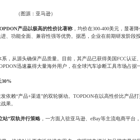
（
图源：亚马逊）
TOPDON产品以极高的性价比著称
，均价在
300-400美元，显
先进、功能全面、兼容性强等优势。据悉，企业在前期研发阶段投
链体系，从源头确保产品质量。目前，其产品已获得美国FCC认证、
OPDON迅速赢得大量海外用户，在全球汽车诊断工具市场占据
30%
愈发依赖
“产品+渠道”的双轮驱动。TOPDON在以高性价比产品
大战果。
独立站”双轨并行策略
，一方面入驻亚马逊、
eBay等主流电商平台