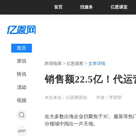
首页
找服务
亿恩课堂
首页
资讯
跨境电商 >
亿恩观察 >
文章详情
快讯
销售额22.5亿！代
活动
本文来自：亿恩网原创
作者：李荣荣
视频
在大多数出海企业仍聚焦于
3C、服装等热
分领域中
闯出一片天地
。