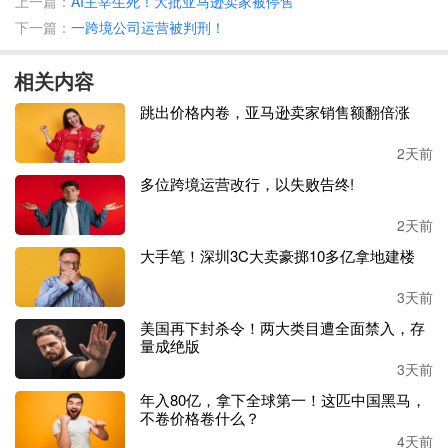
上一篇：
AI主宰生死！大批亚马逊卖家被停售
下一篇：
一跨境公司运营被判刑！
别再觉得
“删品而已，再上就好”
以前大家觉得，违规大不了删品，换个链接重来。
但是
有卖家
相关内容
提到：现在只要碰到假货、侵权这类问题，店铺风险明显比以
跳出价格内卷，亚马逊卖家销售额翻倍涨
前高很多
，甚至关联店铺一起被影响
。
现在不少卖家已经开始
重新排查店铺：
2天前
○
有没有高风险品牌词
多位跨境运营改行，以失败告终!
○
有没有未授权商品
2天前
○
有没有多次上架违规商品
大手笔！深圳3C大卖豪掷10多亿拿地建楼
最近这波治理之后，一个明显变化是：很多卖家开始主动下架
高风险商品。
3天前
美国再下封杀令！两大类目遭全面禁入，存
毕竟对很多卖家来说，店铺能一直正常经营，才是真正能长期
量成绝版
做下去的关键。
3天前
所以别再抱着侥幸心理了，新加坡站点的卖家，今晚就自查一
年入80亿，拿下全球第一！这匹中国黑马，
不卷价格卷什么？
遍吧。
4天前