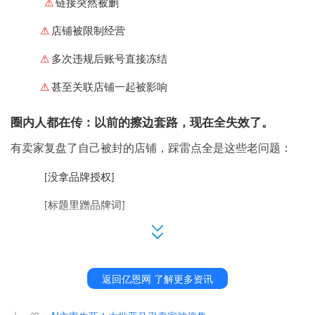
⚠
链接突然被删
⚠
店铺被限制经营
⚠
多次违规后账号直接冻结
⚠
甚至关联店铺一起被影响
圈内人都在传：以前的擦边套路，现在全失效了。
有卖家复盘了自己被封的店铺，踩雷点全是这些老问题：
[没拿品牌授权]
[标题里蹭品牌词]
[商品图上直接有品牌Logo]
[删除的商品 重复上架]……
返回亿恩网 了解更多资讯
尤其是新加坡站点，平台现在对美妆、健康、服装、配饰、
3C
电子类目的巡检力度明显更严。