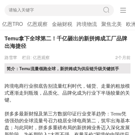
亿恩TRO
亿恩观察
金融财税
跨境物流
聚焦北美
欧
Temu拿下全球第二！千亿砸出的新拼姆成工厂品牌
出海捷径
路雪苹
栏目:
亿恩观察
2个月前
简介：Temu流量领跑全球，新拼姆成为供应链升级关键抓手
跨境电商行业彻底告别流量红利时代，铺货、走量的粗放模
式逐渐走到瓶颈，品质化、品牌化成为行业下半场较量的关
键。
拼多多最新财报及第三方数据印证行业变革趋势：
Temu凭
借强劲的全球流量号召力稳居全球电商第二，筑牢出海基本
盘；与此同时，拼多多重磅布局的新拼姆业务迈入深化发展
新阶段，为长期陷入“大而不强、有量无价”困境的中国供应