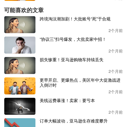
层层压缩；工厂懂生产，但不懂海外设计、合规、营销，自
可能喜欢的文章
建品牌出海动辄面临千万级试错成本，中小制造企业无力承
跨境淘汰潮加剧！大批账号“死”于合规
担。
2个月前
与此同时，欧美多国陆续收紧跨境小包免税政策、上调进口
关税，
Temu赖以起步的小件直邮低价模式成本抬升，行业
“协议三”扫号爆发，大批卖家中招！
粗放铺货逻辑难以为继，倒逼整个跨境产业链向上游品牌化
2个月前
转型，新拼姆恰好踩在供需双向变革的节点上。
损失惨重！亚马逊购物车持续丢失
下场做重投入，新拼姆开启国货出海黄金时代
2个月前
正是在这样的行业背景下，新拼姆在
2026年一季度迎来了全
更早开启、更爆热点，美区年中大促激战进
面深化发展的关键阶段。作为拼多多“三年再造拼多多”的核
入倒计时
心战略，新拼姆规划未来三年投入1000亿元，首期150亿资
2个月前
金已经全部到位。
美线运费暴涨！卖家：要亏本
和大家熟悉的平台模式不同，新拼姆不走轻松的
“轻资产”路
2个月前
线，而是亲自下场做重投入。
订单大幅波动，亚马逊生存难度攀升