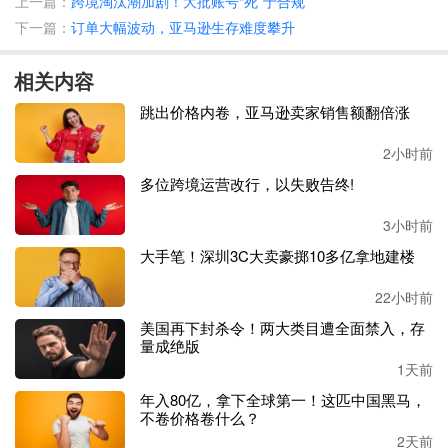
上一篇：
跨境淘汰潮加剧！大批账号“死”于合规
下一篇：
订单大幅波动，亚马逊生存难度攀升
拼多多
2026年一季度财报更直观印证了这一发展趋势。这一
季度，拼多多交易服务收入达到562.93亿元，同比增长2
相关内容
0%，首次超过广告收入，成为平台第一大收入来源，这部
分增量基本全部来自Temu海外业务。
跳出价格内卷，亚马逊卖家销售额翻倍涨
国内电商增长趋于平稳，集团增长重心彻底转向全球化布
2小时前
局。当季利润小幅下滑，并非是经营承压，而是平台主动选
多位跨境运营改行，以失败告终!
择让利，为了落地千亿扶持计划、重仓新拼姆供应链，拼多
多主动牺牲了短期利润，换取长期的供应链壁垒和品牌出海
3小时前
能力，是典型的
“放长线钓大鱼”。
大手笔！深圳3C大卖豪掷10多亿拿地建楼
对比国内成熟的品牌竞争环境，当前全球跨境市场的自主品
22小时前
牌仍处于蓝海阶段，这是新拼姆诞生的底层行业逻辑。
美国再下封杀令！两大类目遭全面禁入，存
量成绝版
1天前
年入80亿，拿下全球第一！这匹中国黑马，
过去数十年，中国是全球制造中心，中山灯饰、福建零食等
不卷价格卷什么？
海量产业带产能雄厚，但绝大多数工厂被困在
OEM代工链
2天前
条：手握完善生产线却没定价权，利润被海外品牌、中间商