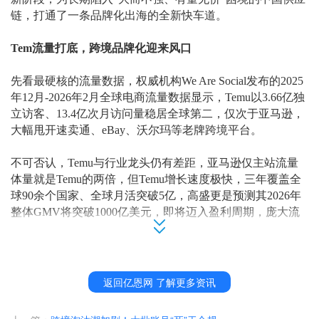
链，打通了一条品牌化出海的全新快车道。
Tem流量打底，跨境品牌化迎来风口
先看最硬核的流量数据，权威机构
We Are Social发布的2025
年12月-2026年2月全球电商流量数据显示，Temu以3.66亿独
立访客、13.4亿次月访问量稳居全球第二，仅次于亚马逊，
大幅甩开速卖通、eBay、沃尔玛等老牌跨境平台。
不可否认，
Temu与行业龙头仍有差距，亚马逊仅主站流量
体量就是Temu的两倍，但Temu增长速度极快，三年覆盖全
球90余个国家、全球月活突破5亿，高盛更是预测其2026年
整体GMV将突破1000亿美元，即将迈入盈利周期，庞大流
量池为品牌化落地提供充足消费土壤。
从行业规律来看，平台完成用户规模化积累后，必然从价格
引流走向品质留存，
Temu高速增长后，海外市场对本土贴
返回亿恩网 了解更多资讯
牌国货的品牌需求持续爆发，尤其是中端品质消费市场，跨
境品牌化赛道空间全面打开。