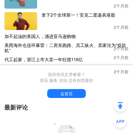
平台组建了独立的百人专项团队，不依附主站和
Temu，拥
2个月前
有完整的选品、采购、品控、销售决策权，团队深入全球各
拿下2个全球第一！安克二度递表港股
大产业带一线，整合国内优质供应链和Temu全球流量资
源，优先聚焦服装、家居、户外三大高潜力类目，这批核心
2个月前
品类将在今年第三季度率先登陆欧美市场，正式开启品牌出
加不起油的美国人，涌进亚马逊购物
海布局。
美西海外仓连环暴雷：二房东跑路、员工纵火、卖家沦为“提款
2个月前
机”
2个月前
代工起家，浙江上市大卖一年狂揽116亿
其合作模式更是降低了品牌出海的门槛，以往工厂想做自有
品牌出海，要自己搞定设计、研发、合规、推广、库存、售
2个月前
后，成本高、风险大，稍有不慎就会亏损。
觉得资讯文章够看？
而新拼姆完全反转了这套逻辑：平台依靠海量海外消费数
资讯 服务 活动 总有你想看的
据，确定产品方向品质标准，联合全球知名
IP打造差异化产
品，采用15至30天长效生产、单品万件起订的大额包销模
去首页
式。
最新评论
最关键的是，平台全额买断库存、承担所有销售和库存风
险，工厂只需要专注做好生产，还能拿到品质、销量双重返