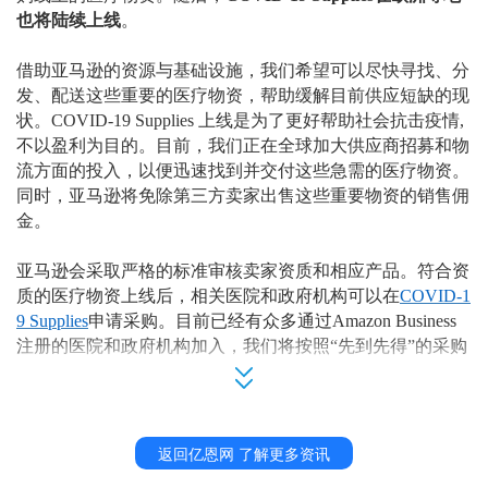
也将陆续上线
。
借助亚马逊的资源与基础设施，我们希望可以尽快寻找、分
发、配送这些重要的医疗物资，帮助缓解目前供应短缺的现
状。
COVID-19 Supplies 上线是为了更好帮助社会抗击疫情,
不以盈利为目的。目前，我们正在全球加大供应商招募和物
流方面的投入，以便迅速找到并交付这些急需的医疗物资。
同时，亚马逊将免除第三方卖家出售这些重要物资的销售佣
金。
亚马逊会采取严格的标准审核卖家资质和相应产品。符合资
质的医疗物资上线后，相关医院和政府机构可以在
COVID-1
9 Supplies
申请采购。目前已经有众多通过
Amazon Business
注册的医院和政府机构加入，我们将按照“先到先得”的采购
顺序处理相关订单。亚马逊也在与世界各地的供应商合作，
紧急采购医疗物资如防护面罩、医用外科口罩、电子体温
计、呼吸机、医用手套和洗手液。医院和政府机构也不断地
向我们提出新的需求，亚马逊也会相应地调整COVID-19 Su
返回亿恩网 了解更多资讯
pplies的选品范围以满足他们的需求。
拥有符合资质产品的