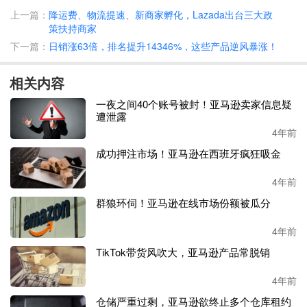
供应商可以通过
COVID-19 Supplies
申请上线相应商品，卖
上一篇：
降运费、物流提速、新商家孵化，Lazada出台三大政
家也可以和客户经理联系了解如何加入这一
项目
。
策扶持商家
下一篇：
日销涨63倍，排名提升14346%，这些产品逆风暴涨！
为了保证紧缺的医疗用品优先供给给专业的医疗人员和急救
工作者，我们面向个人消费者的站点已限制销售部分医疗用
相关内容
品，包括在全球范围内的站点
不再允许销售
COVID试剂盒
及其他类似用品
，
美国站将不再允许
销售
N95系列口罩
。
同
一夜之间40个账号被封！亚马逊卖家信息疑
遭泄露
时我们也在密切观察其他应该优先供给给医院和政府机构的
商品。目前消费者依然可以购买小瓶装洗手液、湿纸巾，我
4年前
们也会根据疫情发展情况不断更新名单。
成功押注市场！亚马逊在西班牙疯狂吸金
4年前
群狼环伺！亚马逊在线市场份额被瓜分
4年前
TikTok带货风吹大，亚马逊产品常脱销
4年前
仓储严重过剩，亚马逊欲终止多个仓库租约