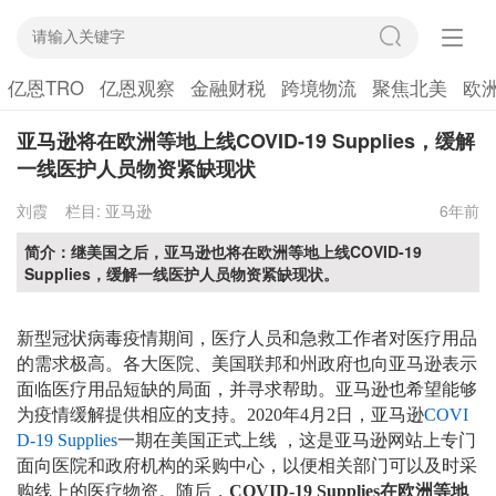
亿恩TRO
亿恩观察
金融财税
跨境物流
聚焦北美
欧
亚马逊将在欧洲等地上线COVID-19 Supplies，缓解
一线医护人员物资紧缺现状
刘霞
栏目:
亚马逊
6年前
简介：继美国之后，亚马逊也将在欧洲等地上线COVID-19
Supplies，缓解一线医护人员物资紧缺现状。
新型冠状病毒疫情期间，
医疗人员和急救工作者对医疗用品
的需求极高。各大医院、美国联邦和州政府也向亚马逊表示
面临医疗用品短缺的局面，并寻求帮助。亚马逊也希望能够
为疫情缓解提供相应的支持。2020年4月2日，亚马逊
COVI
D-19 Supplies
一期在美国正式上线 ，这是亚马逊网站上专门
面向医院和政府机构的采购中心，以便相关部门可以及时采
购线上的医疗物资。随后，
COVID-19 Supplies在欧洲等地