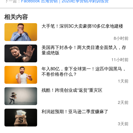
下一篇：
Facebook 出海营销｜2020旺季营销冲刺训练营
景线。
相关内容
2.木底鞋
大手笔！深圳3C大卖豪掷10多亿拿地建楼
8小时前
美国再下封杀令！两大类目遭全面禁入，存
量成绝版
11小时前
年入80亿，拿下全球第一！这匹中国黑马，
不卷价格卷什么？
1天前
残酷！跨境创业成“返贫”重灾区
2天前
利润超预期！亚马逊二季度赚麻了
这种
70年代流行的“丑”鞋或许又要悄悄回来了，这些厚实的
3天前
木底厚底鞋与灯芯绒迷你裙和牛仔裤都能轻松搭配。