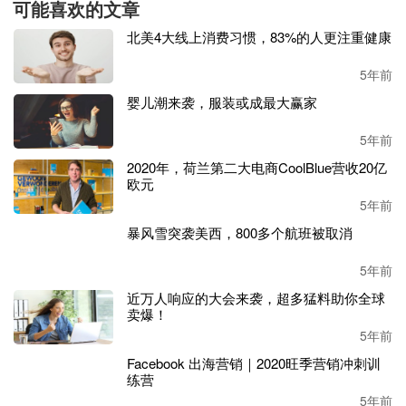
可能喜欢的文章
3.勃肯风鞋
北美4大线上消费习惯，83%的人更注重健康
5年前
婴儿潮来袭，服装或成最大赢家
5年前
2020年，荷兰第二大电商CoolBlue营收20亿
欧元
5年前
暴风雪突袭美西，800多个航班被取消
5年前
近万人响应的大会来袭，超多猛料助你全球
卖爆！
5年前
勃肯款式凉鞋继续流行，华伦天奴、
Koche和Boss等品牌的
设计师都加入了这股潮流，从OG风格到高级时装皮革装
Facebook 出海营销｜2020旺季营销冲刺训
练营
饰。
5年前