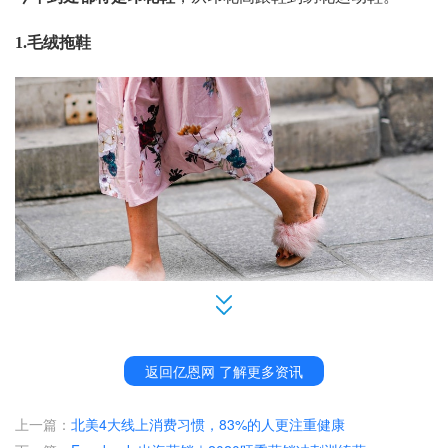
1.毛绒拖鞋
返回亿恩网 了解更多资讯
这可能是今年最让人眼前一亮的趋势之一，
之前在卧室里穿
上一篇：
北美4大线上消费习惯，83%的人更注重健康
的
毛茸茸的
拖鞋
，
今年会
出现在大街上，
成为一道亮丽的风