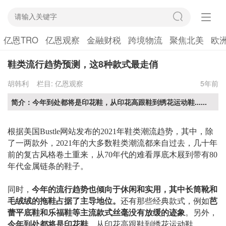
亿恩TRO
亿恩观察
金融财税
跨境物流
聚焦北美
欧
鞋类流行趋势预测，这8种款式最走俏
胡韩利
栏目:
亿恩观察
5年前
简介：今年到处都将是印花鞋，从印花高跟鞋到绣花运动鞋......
根据
美国
Bustle网站
发布的
2021年鞋类潮流
趋势
，
其中，
除
了一两
款外
，
2021年的大多数鞋类潮流都来自过去，几十年
前的复古风格卷土重来，从70年代的难看厚底木屐到带有80
年代
金属链条
的鞋子。
同时，
今年的流行趋势也倾向于休闲和实用，其中长筒靴和
毛绒绒
的
拖鞋占据了主导地位。
还有那些
经典款式，
例如
芭
蕾平底鞋和乐福鞋等主流款式丝毫没有放缓的迹象
。
另外，
今年到处都
将
是
印
花鞋
，从印花高跟鞋到绣花运动鞋。