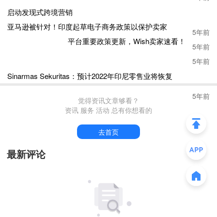
4.男性风格鞋
启动发现式跨境营销
5年前
亚马逊被针对！印度起草电子商务政策以保护卖家
平台重要政策更新，Wish卖家速看！
5年前
5年前
Sinarmas Sekuritas：预计2022年印尼零售业将恢复
5年前
觉得资讯文章够看？
资讯 服务 活动 总有你想看的
去首页
最新评论
无论是皮鞋、乐福鞋还是其他风格的鞋，今年的平底鞋可能
更偏向男性化。搭配一双经典款的牛仔裤，会非常具有个人
风格，并且这种风格将成为主流。