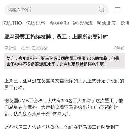
亿恩TRO
亿恩观察
金融财税
跨境物流
聚焦北美
欧
亚马逊罢工持续发酵，员工：上厕所都要计时
李赵恒
栏目:
亿恩观察
3年前
简介：去年8月份，亚马逊为英国的员工提供了5%的加薪，但是
由于40年不见的高通胀水平，这点加薪显然是杯水车薪。
上周三，亚马逊在英国考文垂仓库的工人正式开始了他们的
罢工行动。
据英国
GMB工会称，大约有300名工人参与了这次罢工，他
们聚集在仓库外，大声抗议着亚马逊给出的10.5英镑的时
薪，认为这次涨薪十分“侮辱人”。
这些仓库工人告诉当地媒体，他们在亚马逊工作时受到了