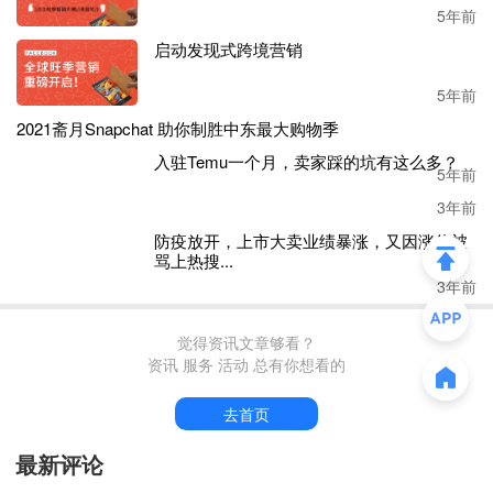
5年前
其实在美国，亚马逊就一直和工会之间摩擦不断。纽约州斯
启动发现式跨境营销
塔滕岛一个仓库的
8000名工人中，超过一半的人投票要求加
入亚马逊工会，该工会现目前已获得官方认证。然而，亚马
5年前
逊表示要对这一认证提出上诉。
2021斋月Snapchat 助你制胜中东最大购物季
内忧外患之下，亚马逊在新一年里的第一步棋怎么走仍是外
5年前
界关注的焦点。
入驻Temu一个月，卖家踩的坑有这么多？
3年前
防疫放开，上市大卖业绩暴涨，又因涨价被
骂上热搜...
3年前
觉得资讯文章够看？
资讯 服务 活动 总有你想看的
去首页