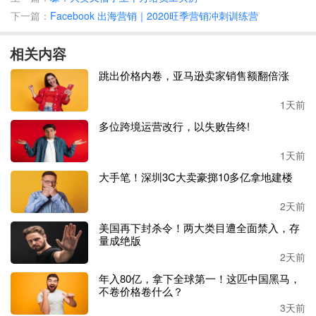
效标准的时候
“帮助他们提高”。但有两名亚马逊员工认为，
下一篇：
Facebook 出海营销｜2020旺季营销冲刺训练营
仓库里的机器人都比他们的待遇要好。
相关内容
他们还补充道：
“
在工作期间即使是去一趟厕所也会遭到领
导的质疑
，只要你没有在工作，他们就会来查看到底发生了
跳出价格内卷，亚马逊卖家销售额翻倍涨
什么事，有时候只是离开了几分钟就会在系统中留下纪
录。
”
1天前
多位跨境运营改行，以失败告终!
还有一名员工抱怨称，自己本身患有糖尿病，但是在硕大的
仓库里要上个厕所也很不容易，有时候往返路程就需要
15分
1天前
钟以上，这种时候经理就会跑过来问自己在干什么。
大手笔！深圳3C大卖豪掷10多亿拿地建楼
针对这一问题亚马逊方面解释道，员工如果需要外出可以随
2天前
时暂停绩效统计工具，并否认了员工指出的情况。
美国再下封杀令！两大类目遭全面禁入，存
量成绝版
2天前
年入80亿，拿下全球第一！这匹中国黑马，
不卷价格卷什么？
3天前