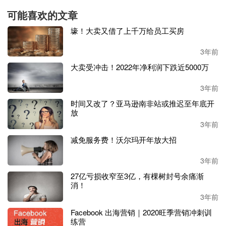
可能喜欢的文章
壕！大卖又借了上千万给员工买房
3年前
大卖受冲击！2022年净利润下跌近5000万
去年
8月份，亚马逊为英国的员工提供了5%的加薪，但是由
3年前
于40年不见的高通胀水平，这点加薪显然是杯水车薪，许多
时间又改了？亚马逊南非站或推迟至年底开
工薪阶层的预算压力已经到达了极限。
放
3年前
亚马逊的一位发言人表示，亚马逊对自己
“有竞争力”的薪酬
感到“自豪”。他说，在伦敦和英国东南部，仓库工人的起薪
减免服务费！沃尔玛开年放大招
是每小时11.45英镑，在其他地区是每小时10.50英镑。
3年前
他说，这意味着着
自
2018年以来亚马逊员工的最低时薪已经
27亿亏损收窄至3亿，有棵树封号余痛渐
消！
增加了29%
。但工会成员希望获得每小时最低
15英镑的报
3年前
酬。
Facebook 出海营销｜2020旺季营销冲刺训
双方一直因为这一问题而僵持不下，始终没能达成共识。
练营