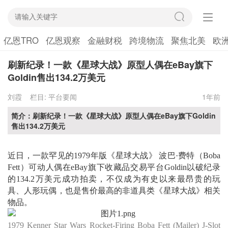
亿恩TRO
亿恩观察
金融财税
跨境物流
聚焦北美
欧
刷新纪录！一款《星球大战》原型人偶在eBay旗下
Goldin售出134.2万美元
刘霞
栏目:
平台要闻
1年前
简介：刷新纪录！一款《星球大战》原型人偶在eBay旗下Goldin
售出134.2万美元
近日，一款罕见的1
979
年版《
星球大战
》
波巴·费特（Boba
Fett）
可动
人偶
在
eBay
旗下收藏品交易平台
Goldin
以
破纪录
的134.2
万美元成功拍卖，不仅成为
有史以来最昂贵的玩
具
、人形玩偶
，也是
售价最高的
非道具
类《
星球大战
》相关
物品。
1979 Kenner Star Wars Rocket-Firing Boba Fett (Mailer) J-Slot