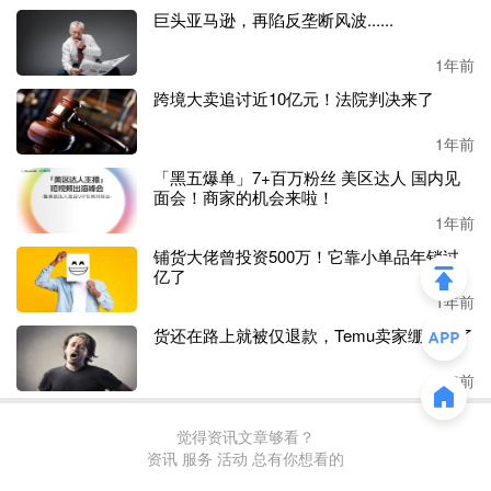
巨头亚马逊，再陷反垄断风波......
1年前
跨境大卖追讨近10亿元！法院判决来了
1年前
「黑五爆单」7+百万粉丝 美区达人 国内见
面会！商家的机会来啦！
1年前
铺货大佬曾投资500万！它靠小单品年销过
亿了
1年前
货还在路上就被仅退款，Temu卖家绷不住了
1年前
觉得资讯文章够看？
资讯 服务 活动 总有你想看的