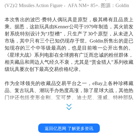
(V2)/2 Missiles Action Figure - AFA NM+ 85+
.
图源：
Goldin
本次售出的
波巴
·费特
人偶玩具
是原型，极其稀有且
品质
上
乘
。据悉，这款
玩具由
Kenner
公司
于
1979年制造，
其火箭发
射系统特别设计为
“J型
槽
”，
只生产了
30个原型，从未进入
市场
，
其中只有
三
个已知
仍现存于世。
G
oldin
所售出的
是已
知现存的
三个中
等级最高的，也是
目前唯一公开出售的
。
《星球大战》系列电影
在全球拥
有广泛而忠诚的粉丝群体
，
相关藏品和周边人气经久不衰，尤其是
“赏金猎人”系列收藏
级玩具屡次创下最高交易价格纪录。
作为全球领先的收藏品交易平台之一，
e
Bay
上各种珍稀藏
品、复古玩具、潮玩手办热度高涨，除了星球大战，其他热
门
I
P
还包括
变形金刚
、
宝可梦
、
迪士尼
、
漫威
、
特种部队
等。近年来，中国卖家在
eBay
收藏品类目中呈现出强劲的增
长势头，
2
023
年中国卖家在球星卡、集换式卡牌、收藏钱币
以及收藏玩具等品类的销售实现了两位数以上的增长。此
外，
Hot Toys、Pop Mart
等越
来越多的
中
国
IP
与
中国品牌
也
返回亿恩网 了解更多资讯
通过
e
Bay进入全球玩家视野，受到海外消费者的关注和喜