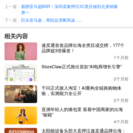
爱。
上一篇：
霸榜亚马逊BSR！深圳卖家押注3C类目做到北美销量
第一
eBay一直持续投资收藏品类目，并助力中国藏品卖家衔接更
下一篇：
巨头亚马逊，再陷反垄断风波......
广阔的全球市场。今年4月，eBay与收藏品行业领先的第三
方认证和评级提供商PSA的母公司Collectors达成一系列交
相关内容
易，收购Collectors旗下国际知名收藏卡、收藏品和纪念品交
速卖通首发品牌出海全类目成交榜，177个
易平台Goldin，双方互补优势将大幅改善收藏者的体验。此
品牌超3倍爆发！
前，eBay宣布投资球星卡公司COMC，为卖家和卡牌爱好者
1个月前
提供创新体验，帮助其爱好蓬勃发展。此外，eBay持续增强
StoreClaw正式推出首款“AI电商增长引擎”
eBay Live，直播类目现已从卡牌等品类扩展至漫画和体育纪
念品等类目，并改进体验以实现更无缝的拍卖。eBay还推出
2个月前
了收藏品促销活动，奖励比例最高可达总交易额10%，奖励
千问正式接入淘宝！AI重构全链路购物体
金额高达50万美元，全力支持中国收藏品卖家出海全球。
验，实测能力全公开
2个月前
亚洲年轻人的痛包里 装着中国商家的出海
“秘籍”
4个月前
太阳能设备头部大卖押注速卖通品牌出海：