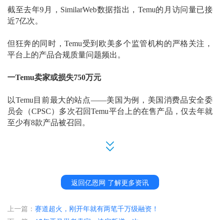
截至去年
9月，
SimilarWeb数据
指出
，
Temu
的月访问量
已
接
近
7亿次
。
但狂奔的同时，
Temu受到欧美多个监管机构的严格关注，
平台上的产品合规质量问题频出。
一
Temu卖家或损失750万元
以
Temu目前最大的站点——美国为例，
美国消费品安全委
员会（
CPSC）
多次召回
Temu平台上的在售产品，仅去年就
至少有8款产品被召回。
11月，
CPSC
宣布召回中国卖家
Baofali
在
Temu上销售的婴儿
床安全围栏，召回编号为
25-033
。
CPSC
表示，联邦《婴儿安全睡眠法》中明确规定，禁止使
返回亿恩网 了解更多资讯
用带衬垫的婴儿床围栏，而涉事产品恰恰违反这一禁令，可
能对婴儿造成窒息危险。
目前，暂无该产品相关的事故报
上一篇：
赛道超火，刚开年就有两笔千万级融资！
告
，
但需防患于未然。