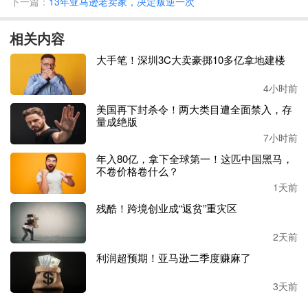
下一篇：
13年亚马逊老卖家，决定叛逆一次
从召回信息来看，
Baofali
被召回的是
型号为
JJ25B-A1、JJ25
相关内容
B-A2和JJ25B-A3
的
产品，，分为白色、灰色和粉色三种颜
色，附有织物带。
大手笔！深圳3C大卖豪掷10多亿拿地建楼
2024年6月至8月期间，该产品在
Temu
平台
以
25美元
-
30美元
4小时前
的价格，
售出约
390
件
。
美国再下封杀令！两大类目遭全面禁入，存
量成绝版
CPSC
呼吁
消费者停止使用
该产品
，拍摄一张产品被切成两
7小时前
半的照片联系
Baofali以获得全额退款，并根据当地和州法律
年入80亿，拿下全球第一！这匹中国黑马，
处理。
不卷价格卷什么？
1天前
7月，
CPSC
曾在同一天发布三起儿童睡衣召回通知，均为
Te
残酷！跨境创业成“返贫”重灾区
mu平台销售。
2天前
1、JUVENNO KIDS儿童纽扣式两件套睡衣套装，召回编号
利润超预期！亚马逊二季度赚麻了
为
24-301
。
3天前
“
违反了儿童睡衣的可燃性标准，存在对儿童造成烧伤的风
险
”是该儿童睡衣套装被召回的理由。