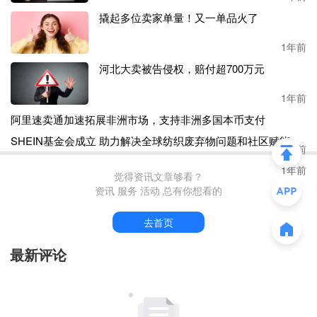
g a Heart、Standing Unicorn和Unicorn in Heart字样
，
尺码为
1
撬起多位卖家单量！又一单品火了
Y-8Y。
1年前
自
2022年10月
上架，直到
2024年5月，该系列产品在
Temu
售
河北大卖被告侵权，赔付超700万元
出约
45300件，售价约为23美元
。
CPSC要求卖家对已购买
产品的消费者进行全额退款，也就意味着，
Fashion Online
1年前
需承担
104.19美元的损失（以7月末离岸人民币换算，约753
阿里速卖通加速拓展非洲市场，支持非洲多
万人民币）。
国本币支付
1年前
3、Lovely Angel儿童蕾丝睡衣
，
召回编号为
24-300
。
SHEIN基金会成立 助力解决全球纺织废弃物
问题和社区赋能
“违反了联邦儿童睡衣可燃性标准，存在儿童烧伤风险”，所
1年前
以Lovely Angel的睡衣被召回。
被召回的产品共有黑色、淡紫色、西瓜色、米色、绿色和红
觉得资讯文章够看？
资讯 服务 活动 总有你想看的
色六种颜色，睡衣胸部和下摆饰有白色蕾丝边，衣领处有白
色蝴蝶结，尺码从
3Y到12Y不等。
去首页
2023年6月至2024年5月期间，该产品在Temu独家线上销
最新评论
售，以约10美元的价格卖出约4360件。也就是说，卖家Love