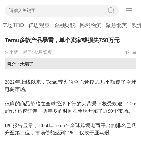
亿恩TRO
亿恩观察
金融财税
跨境物流
聚焦北美
欧
Temu多款产品暴雷，单个卖家或损失750万元
朱小慧
栏目:
亿恩观察
1年前
简介：天塌了
2022年上线以来，Temu带火的全托管模式几乎颠覆了全球
电商市场。
低廉的商品价格在全球经济下行的大背景下极受欢迎，
Tem
u借此迅速狂奔，两年多的时间在全球开拓了近90个市场。
IPC报告显示，2024年
Temu
在全球
跨境电商平台
的排名已
跃
升至第二位，市场份额达到
21%
，
仅次于亚马逊
。