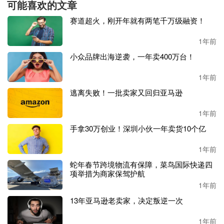
可能喜欢的文章
赛道超火，刚开年就有两笔千万级融资！
被召回的睡衣套装包括一件短袖纽扣上衣和一条配套的短
裤，颜色有香槟色、浅紫色和桃红色，袖子、衣领、衬衫口
1年前
袋、衬衫下摆和短裤下摆均有白色饰边，睡衣内部标有
“中
小众品牌出海逆袭，一年卖400万台！
国制造”。
1年前
2022年10月至2024年5月期间，该产品在Temu上独家在线销
售，以约9美元的价格售出了约18620件。若全部处理已售出
逃离失败！一批卖家又回归亚马逊
产品，Temu卖家JUVENNO KIDS需承担约16.76万美元的损
1年前
失（以7月末离岸人民币换算，约121万人民币）。
手拿30万创业！深圳小伙一年卖货10个亿
2、
Fashion Online
儿童睡衣套装
，
召回编号为
24-296
。
1年前
因违反联邦可燃性标准，存在烧伤风险
，
Fashion Online在
Te
蛇年春节跨境物流有保障，菜鸟国际快递四
mu
独家销售的儿童睡衣套装
被
宣布召回
。
项举措为商家保驾护航
1年前
召回的产品涉及
8种不同款式的儿童两件套睡衣，上衣分别
13年亚马逊老卖家，决定叛逆一次
印有I LOVE DAD、I LOVE MOM、TUTU AWAKE TO SL
EEP、LOL Bright Pink、LOL Light Pink、Unicorns Formin
1年前