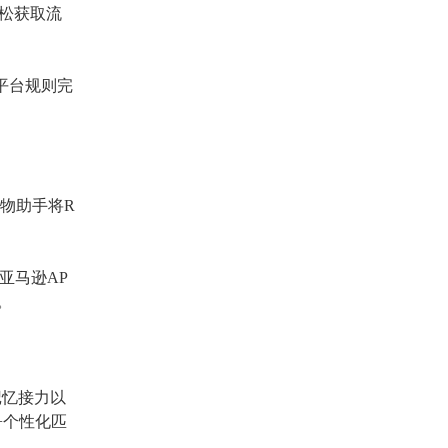
松
获取流
平台规则完
I购物助手将R
在亚马逊AP
。
备记忆接力以
+个性化匹