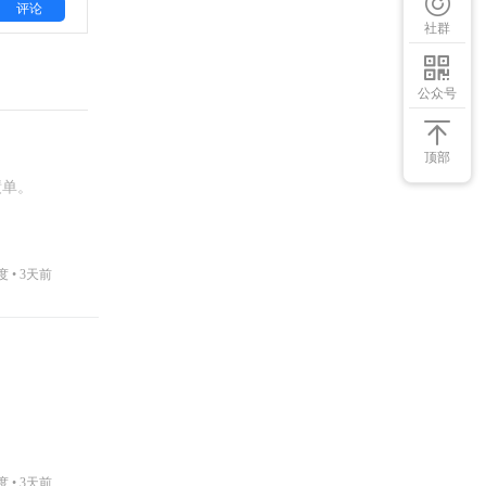
评论
社群
公众号
顶部
绩单。
度 •
3天前
度 •
3天前