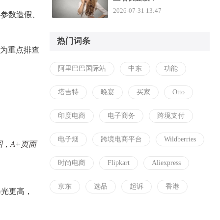
2026-07-31 13:47
心参数造假、
热门词条
作为重点排查
阿里巴巴国际站
中东
功能
塔吉特
晚宴
买家
Otto
印度电商
电子商务
跨境支付
电子烟
跨境电商平台
Wildberries
图
，
A+页面
时尚电商
Flipkart
Aliexpress
京东
选品
起诉
香港
曝光更高，