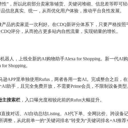
整性”
，所以此前部分卖家靠铺货、关键词堆砌、信息差等
即可轻
产品信息真实、统一
，
从而优化
用户体验，
推动平台良性发展
。
做产品
的
卖家
是
一次利好
。在
CDQ新评分体系下，只要严格
按照
升
CDQ评分，
从而
抢占更多站内自然流量
，
实现销量的增长
。
器人，上线全新的AI购物助手Alexa for Shopping。新一代A
r Shopping。
，亚马逊APP里单独使用Rufus，两者各用一套AI。完成整合之后，
一个AI助手，且完全免费开放，不需要Prime会员，不限制设备类型
亚马逊主搜索栏
，入口曝光度相较此前的
Rufus大幅提升。
AI直接对话、AI自动总结Listing、AI代下单、全网比价、跨设
调整，从此前单一的“关键词排名”转变为“关键词排名+AI推荐