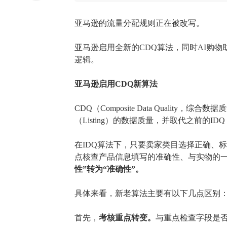
亚马逊的流量分配规则正在被改写。
亚马逊启用全新的
CDQ
算法，同时
AI购物助
逻辑。
亚马逊启用
CDQ新算法
CDQ（Composite Data Quality，
（
Listing）
的
数据质量，
并取代之前的
IDQ
在
IDQ算法下，只要卖家类目选择正确、
点核查
产品信息填写
的准确性
、与实物
的
性”转为“准确性”。
具体来看，新老算法主要有以下几点区别
首先，
考核重点转变。
与重点检查字段是