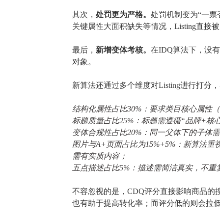
其次，
处罚更为严格。
处罚机制变为
“一
关键属性大面积缺失等情况，
Listing
直接被
最后，
新增变体考核。
在
IDQ算法下，没
对象。
新算法还
通过多个维度对
Listing进行
结构化属性
占比
30%：要求类目核心属性
标题质量
占比
25%：标题需遵循“品牌+核
变体
合规性占比
20%：
同一父体下的子体
需
图片与
A+
页面占比为
15%+5%：
新算法重
需有实质内容
；
五点描述
占比
5%：描述需简洁真实，不重
不容忽视的是，
CDQ
评分
直接
影响
商品的
也有助于提高转化率；而评分低的则会拉