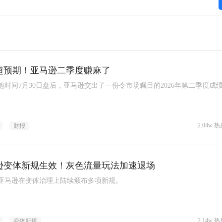
超预期！亚马逊二季度赚麻了
地时间7月30日盘后，亚马逊交出了一份令市场瞩目的2026年第二季度成
2.04w 热
财报
逊变体新规生效！灰色流量玩法加速退场
亚马逊在变体治理上陆续颁布多项新规。
2.14w 热
变体新规