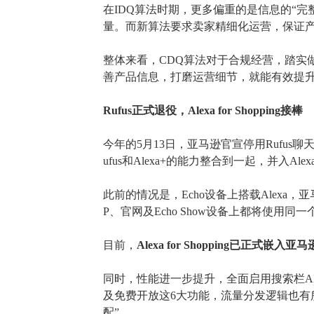
在
IDQ算法时期，更多偏重的是
信息的
“完
量
。
而新算法要求卖家
精细化运营
，保证
整体来看，
CDQ算法对
于合规经营，踏实
善产品信息，
打磨运营细节，就能有效提
Rufus正式退役，Alexa for Shopping接棒
今年的
5月13日，亚马逊官宣停用Rufus聊天机
ufus和Alexa+的能力整合到一起，并入Alexa fo
此前的情况是，
Echo设备上搭载Alexa
P、官网及Echo Show设备上都将使用同
目前，
Alexa for Shopping已正式嵌入
同时，性能进一步提升，全面启用搜索栏
及免费开放这6大功能，流量分发逻辑也有所
配”。