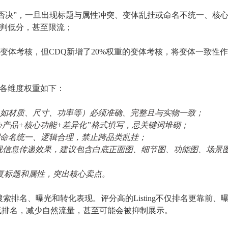
票否决”，一旦出现标题与属性冲突、变体乱挂或命名不统一、核
判低分，甚至限流；
有变体考核，但
CDQ
新增了
20%权重的变体考核，将变体一致性
打分，各维度权重如下：
（如材质、尺寸、功率等）
必须
准确、完整且与实物一致
；
心产品+核心功能+差异化”格式
填写
，
忌
关键词堆砌
；
命名统一、逻辑合理，禁止跨品类乱挂
；
视信息传递效果，
建议包含白底正面图
、
细节图
、
功能图
、
场景
复标题和属性，突出核心卖点。
搜索排名、曝光和转化
表现
。
评分高的
Listing不仅排名更靠前
、
低排名，减少
自然流量
，
甚至可能
会
被抑制展示。