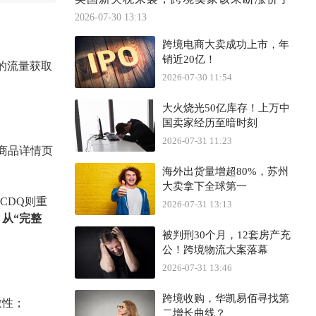
2026-07-30 13:13
跨境电商大卖成功上市，年
销近20亿！
卖家的流量获取
2026-07-30 11:54
大火烧光50亿库存！上万中
国卖家经历至暗时刻
2026-07-31 11:23
商品详情页
海外出货量增超80%，苏州
大卖拿下全球第一
CDQ则
重
2026-07-31 13:13
：
从
“完整
被判刑30个月，12套房产充
公！跨境物流大案落幕
2026-07-31 13:46
跨境收购，华凯易佰寻找第
致性；
二增长曲线？