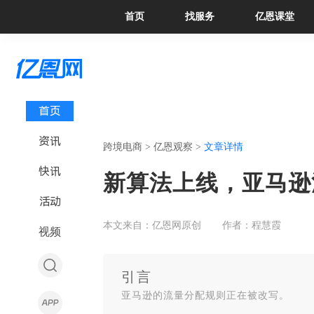
首页
找服务
亿恩课堂
首页
资讯
跨境电商 >
亿恩观察 >
文章详情
快讯
新算法上线，亚马逊
活动
本文来自：亿恩网原创
作者：程慧霞
视频
引言
亚马逊的流量分配规则正在被改写。