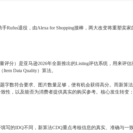
手Rufus退役，由Alexa for Shopping接棒，两大改变将重塑
综合数据质量评分）是亚马逊2026年全新推出的Listing评估系统
，
用
来
评估
（Item Data Quality）算法。
标题字数
符合
要求、
图片数量足够
，便有机会
获得高分
。而新算法
一致性
，以及能否为消费者提供真实的购买参考。
核心发生转变
：
否填写的
IDQ不同，新算法CDQ重点考核信息的真实、准确与一