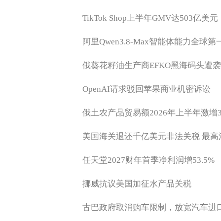
TikTok Shop上半年GMV达503
阿里Qwen3.8-Max智能体能力全球第
俄葵花籽油生产商EFKO黑海码头遭
OpenAI请求驳回苹果商业机密诉讼
俄土农产品贸易额2026年上半年激增3
美国海关退还千亿美元非法关税 最
任天堂2027财年首季净利润增53.5%
挪威抗议美国加征水产品关税
古巴政府取消购车限制，放宽汽车进