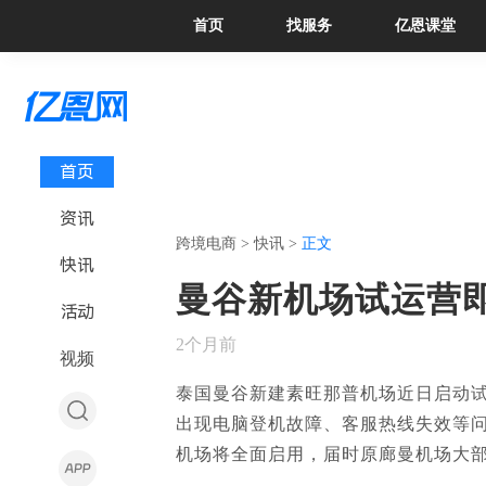
首页
找服务
亿恩课堂
首页
资讯
跨境电商 >
快讯 >
正文
快讯
曼谷新机场试运营
活动
2个月前
视频
泰国曼谷新建素旺那普机场近日启动
出现电脑登机故障、客服热线失效等
机场将全面启用，届时原廊曼机场大