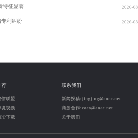
费特征显著
2026-08
了结专利纠纷
2026-08
推荐
联系我们
诚信联盟
新闻投稿:jingjing@enec.net
跨境视频
商务合作:coco@enec.net
APP下载
关于我们