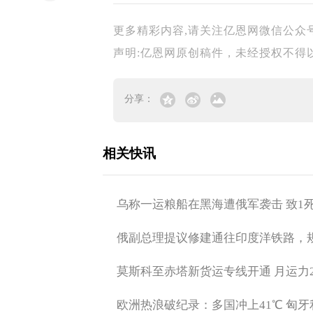
更多精彩内容,请关注亿恩网微信公众号:
声明:亿恩网原创稿件，未经授权不得以任何
分享：
相关快讯
乌称一运粮船在黑海遭俄军袭击 致1死
俄副总理提议修建通往印度洋铁路，
莫斯科至赤塔新货运专线开通 月运力2
欧洲热浪破纪录：多国冲上41℃ 匈